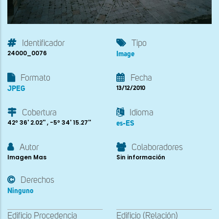
Identificador
Tipo
24000_0076
Image
Formato
Fecha
JPEG
13/12/2010
Cobertura
Idioma
42º 36' 2.02'' , -5º 34' 15.27''
es-ES
Autor
Colaboradores
Imagen Mas
Sin información
Derechos
Ninguno
Edificio Procedencia
Edificio (Relación)