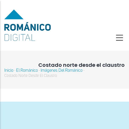
Pasar
al
contenido
principal
Costado norte desde el claustro
Inicio
El Románico
Imágenes Del Románico
-
-
-
Sobrescribir
Costado Norte Desde El Claustro
enlaces
de
ayuda
a
la
navegación