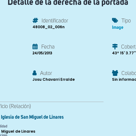
Detalle de la derecha de la portada
Identificador
Tipo
48008_02_006n
Image
Fecha
Cobert
43º 15' 3.77'' 
24/05/2013
Autor
Colab
Josu Chavarri Erralde
Sin informa
ficio (Relación)
Iglesia de San Miguel de Linares
lidad
 Miguel de Linares
cipio