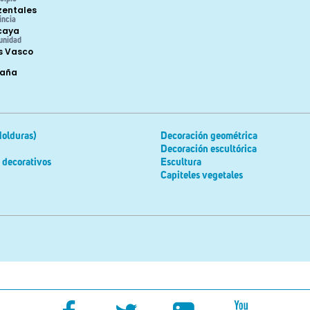
zentales
incia
caya
unidad
s Vasco
paña
Molduras)
Decoración geométrica
Decoración escultórica
 decorativos
Escultura
Capiteles vegetales