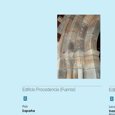
Edificio Procedencia (Fuente)
Edi
País
Loca
España
San
Muni