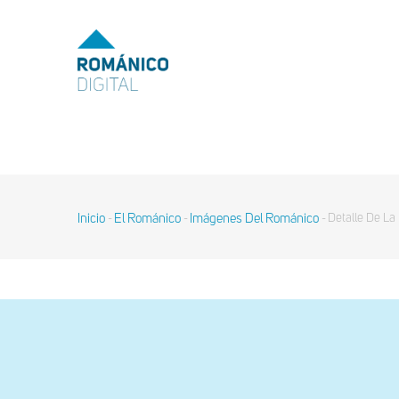
Pasar
al
MENU
TOP
contenido
principal
MAIN
NAVIGATION
Inicio
El Románico
Imágenes Del Románico
Detalle De La
-
-
-
Sobrescribir
enlaces
de
ayuda
a
la
navegación