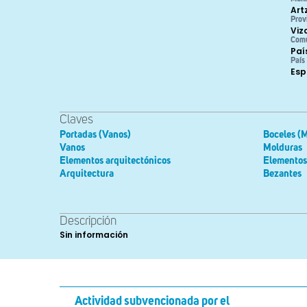
Art
Prov
Viz
Com
Paí
País
Es
Claves
Portadas (Vanos)
Boceles (
Vanos
Molduras
Elementos arquitectónicos
Elementos
Arquitectura
Bezantes
Descripción
Sin información
Actividad subvencionada por el