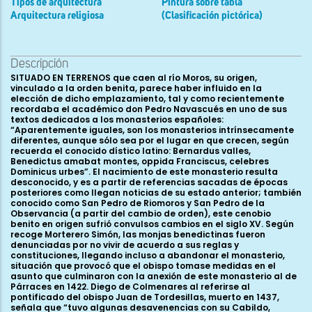
Tipos de arquitectura
Pintura sobre tabla
Arquitectura religiosa
(Clasificación pictórica)
Descripción
SITUADO EN TERRENOS que caen al río Moros, su origen,
vinculado a la orden benita, parece haber influido en la
elección de dicho emplazamiento, tal y como recientemente
recordaba el académico don Pedro Navascués en uno de sus
textos dedicados a los monasterios españoles:
“Aparentemente iguales, son los monasterios intrínsecamente
diferentes, aunque sólo sea por el lugar en que crecen, según
recuerda el conocido dístico latino: Bernardus valles,
Benedictus amabat montes, oppida Franciscus, celebres
Dominicus urbes”. El nacimiento de este monasterio resulta
desconocido, y es a partir de referencias sacadas de épocas
posteriores como llegan noticias de su estado anterior; también
conocido como San Pedro de Riomoros y San Pedro de la
Observancia (a partir del cambio de orden), este cenobio
benito en origen sufrió convulsos cambios en el siglo XV. Según
recoge Morterero Simón, las monjas benedictinas fueron
denunciadas por no vivir de acuerdo a sus reglas y
constituciones, llegando incluso a abandonar el monasterio,
situación que provocó que el obispo tomase medidas en el
asunto que culminaron con la anexión de este monasterio al de
Párraces en 1422. Diego de Colmenares al referirse al
pontificado del obispo Juan de Tordesillas, muerto en 1437,
señala que “tuvo algunas desavenencias con su Cabildo,