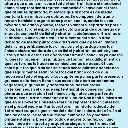
altura que alcanzan, sobre todo el central; tanto el meridional
como el septentrional repiten composición, salvo por el toral
que al sur es apuntado, mientras que al norte es de medio
punto, si bien ambos son doblados. Se componen de tramo
recto y hemiciclo organizados por un codillo, cubiertos con
bóvedas de cañón y horno, respectivamente, separadas por un
fajón. En altura el espacio se articula a partir de dos líneas de
imposta con perfil de listel y chaflán, ubicándose entre ellas en
el ábside un único vano estilizado, compuesto de un arco
doblado de medio punto con arista viva que apea en jambas
del mismo perfil, siendo los cimacios y el guardapolvos las
únicas piezas molduradas, con listel y chaflán aquellos y con
listel y nacela estos. Los apeos son también sencillos ya que los
fajones lo hacen en las jambas que forman el codillo, mientras
que los torales lo hacen en semicolumnas de basas áticas
sobre plintos que a su vez se sitúan sobre plintos abocelados
que seguramente sean los restos del banco corrido que
recorrería todo el espacio. Los capiteles por su parte presentan
gruesos collarinos y llenan sus copas de abstractos temas
vegetales, algunos muy deteriorados, de recuerdos
cistercienses. En el ábside septentrional se conservan unas
pinturas que mezclan testimonios originales con partes del
todo nuevas; tratan escenas de la vida de San Benito, mientras
que en las bóvedas puede verse una representación celestial,
en el presbiterio, y un Pantocrátor en mandorla rodeado del
Tetramorfos, que sigue el modelo del San Isidoro, de León. En el
ábside central se repite la misma composición y motivos
ornamentales, si bien aquí todo de mayor tamaño, con una
única línea de imposta y arquerías ciegas en los tramos del
presbiterio. Al lado sur se sitúa el claustro del que se hizo eco