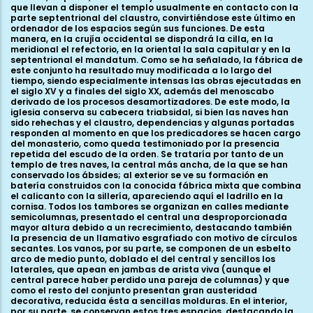
que llevan a disponer el templo usualmente en contacto con la
parte septentrional del claustro, convirtiéndose este último en
ordenador de los espacios según sus funciones. De esta
manera, en la crujía occidental se dispondrá la cilla, en la
meridional el refectorio, en la oriental la sala capitular y en la
septentrional el mandatum. Como se ha señalado, la fábrica de
este conjunto ha resultado muy modificada a lo largo del
tiempo, siendo especialmente intensas las obras ejecutadas en
el siglo XV y a finales del siglo XX, además del menoscabo
derivado de los procesos desamortizadores. De este modo, la
iglesia conserva su cabecera triabsidal, si bien las naves han
sido rehechas y el claustro, dependencias y algunas portadas
responden al momento en que los predicadores se hacen cargo
del monasterio, como queda testimoniado por la presencia
repetida del escudo de la orden. Se trataría por tanto de un
templo de tres naves, la central más ancha, de la que se han
conservado los ábsides; al exterior se ve su formación en
batería construidos con la conocida fábrica mixta que combina
el calicanto con la sillería, apareciendo aquí el ladrillo en la
cornisa. Todos los tambores se organizan en calles mediante
semicolumnas, presentado el central una desproporcionada
mayor altura debido a un recrecimiento, destacando también
la presencia de un llamativo esgrafiado con motivo de círculos
secantes. Los vanos, por su parte, se componen de un esbelto
arco de medio punto, doblado el del central y sencillos los
laterales, que apean en jambas de arista viva (aunque el
central parece haber perdido una pareja de columnas) y que
como el resto del conjunto presentan gran austeridad
decorativa, reducida ésta a sencillas molduras. En el interior,
por su parte, se conservan estos tres espacios, destacando la