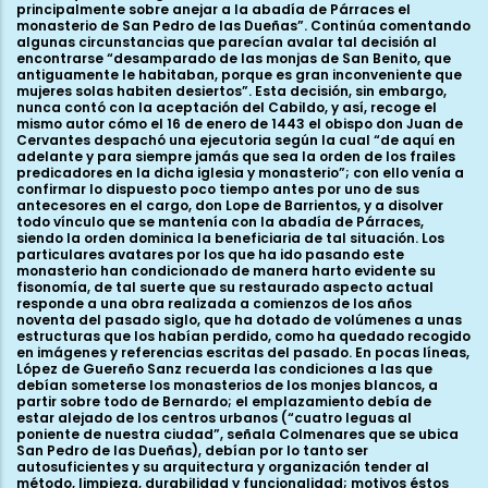
principalmente sobre anejar a la abadía de Párraces el
monasterio de San Pedro de las Dueñas”. Continúa comentando
algunas circunstancias que parecían avalar tal decisión al
encontrarse “desamparado de las monjas de San Benito, que
antiguamente le habitaban, porque es gran inconveniente que
mujeres solas habiten desiertos”. Esta decisión, sin embargo,
nunca contó con la aceptación del Cabildo, y así, recoge el
mismo autor cómo el 16 de enero de 1443 el obispo don Juan de
Cervantes despachó una ejecutoria según la cual “de aquí en
adelante y para siempre jamás que sea la orden de los frailes
predicadores en la dicha iglesia y monasterio”; con ello venía a
confirmar lo dispuesto poco tiempo antes por uno de sus
antecesores en el cargo, don Lope de Barrientos, y a disolver
todo vínculo que se mantenía con la abadía de Párraces,
siendo la orden dominica la beneficiaria de tal situación. Los
particulares avatares por los que ha ido pasando este
monasterio han condicionado de manera harto evidente su
fisonomía, de tal suerte que su restaurado aspecto actual
responde a una obra realizada a comienzos de los años
noventa del pasado siglo, que ha dotado de volúmenes a unas
estructuras que los habían perdido, como ha quedado recogido
en imágenes y referencias escritas del pasado. En pocas líneas,
López de Guereño Sanz recuerda las condiciones a las que
debían someterse los monasterios de los monjes blancos, a
partir sobre todo de Bernardo; el emplazamiento debía de
estar alejado de los centros urbanos (“cuatro leguas al
poniente de nuestra ciudad”, señala Colmenares que se ubica
San Pedro de las Dueñas), debían por lo tanto ser
autosuficientes y su arquitectura y organización tender al
método, limpieza, durabilidad y funcionalidad; motivos éstos