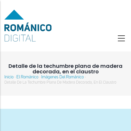
Pasar
al
contenido
principal
Detalle de la techumbre plana de madera
decorada, en el claustro
Inicio
El Románico
Imágenes Del Románico
-
-
-
Sobrescribir
Detalle De La Techumbre Plana De Madera Decorada, En El Claustro
enlaces
de
ayuda
a
la