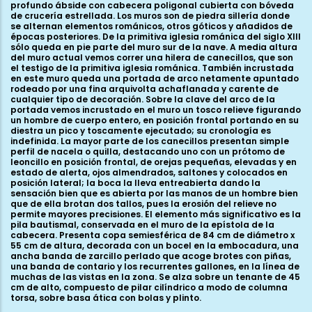
profundo ábside con cabecera poligonal cubierta con bóveda
de crucería estrellada. Los muros son de piedra sillería donde
se alternan elementos románicos, otros góticos y añadidos de
épocas posteriores. De la primitiva iglesia románica del siglo XIII
sólo queda en pie parte del muro sur de la nave. A media altura
del muro actual vemos correr una hilera de canecillos, que son
el testigo de la primitiva iglesia románica. También incrustada
en este muro queda una portada de arco netamente apuntado
rodeado por una fina arquivolta achaflanada y carente de
cualquier tipo de decoración. Sobre la clave del arco de la
portada vemos incrustado en el muro un tosco relieve figurando
un hombre de cuerpo entero, en posición frontal portando en su
diestra un pico y toscamente ejecutado; su cronología es
indefinida. La mayor parte de los canecillos presentan simple
perfil de nacela o quilla, destacando uno con un prótomo de
leoncillo en posición frontal, de orejas pequeñas, elevadas y en
estado de alerta, ojos almendrados, saltones y colocados en
posición lateral; la boca la lleva entreabierta dando la
sensación bien que es abierta por las manos de un hombre bien
que de ella brotan dos tallos, pues la erosión del relieve no
permite mayores precisiones. El elemento más significativo es la
pila bautismal, conservada en el muro de la epístola de la
cabecera. Presenta copa semiesférica de 84 cm de diámetro x
55 cm de altura, decorada con un bocel en la embocadura, una
ancha banda de zarcillo perlado que acoge brotes con piñas,
una banda de contario y los recurrentes gallones, en la línea de
muchas de las vistas en la zona. Se alza sobre un tenante de 45
cm de alto, compuesto de pilar cilíndrico a modo de columna
torsa, sobre basa ática con bolas y plinto.