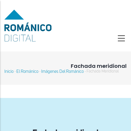
Pasar
al
contenido
principal
Fachada meridional
Inicio
El Románico
Imágenes Del Románico
Fachada Meridional
-
-
-
Sobrescribir
enlaces
de
ayuda
a
la
navegación