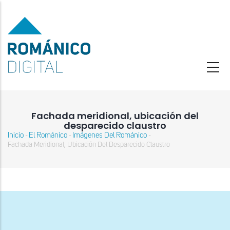
Pasar
al
contenido
principal
Fachada meridional, ubicación del
desparecido claustro
Inicio
El Románico
Imágenes Del Románico
-
-
-
Sobrescribir
Fachada Meridional, Ubicación Del Desparecido Claustro
enlaces
de
ayuda
a
la