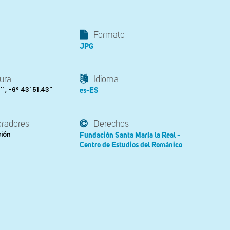
Formato
JPG
ura
Idioma
' , -6º 43' 51.43''
es-ES
oradores
Derechos
ción
Fundación Santa María la Real -
Centro de Estudios del Románico