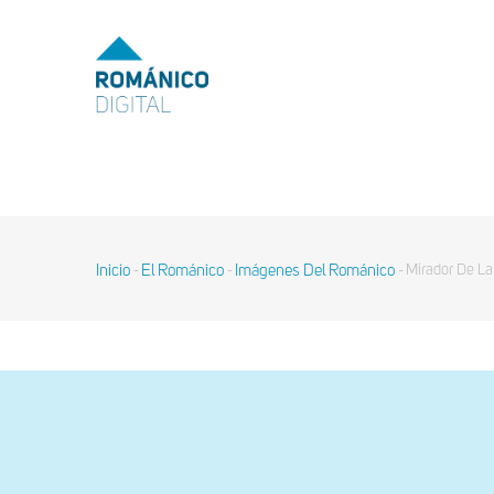
Pasar
al
MENU
TOP
contenido
principal
MAIN
NAVIGATION
Inicio
El Románico
Imágenes Del Románico
Mirador De La
-
-
-
Sobrescribir
enlaces
de
ayuda
a
la
navegación