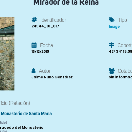
Mirador de la Reina
Identificador
Tipo
24544_01_017
Image
Fecha
Cobert
42º 34' 15.08'
13/12/2010
Autor
Colab
Jaime Nuño González
Sin informa
ficio (Relación)
Monasterio de Santa María
lidad
racedo del Monasterio
cipio