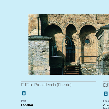
Edificio Procedencia (Fuente)
Edi
País
Loca
España
Car
Muni