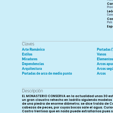
Car
Prov
Leó
Com
Cas
País
Es
Claves
Arte Románico
Portadas 
Estilos
Vanos
Miradores
Elementos
Dependencias
Arcos apu
Arquitectura
Arcos seg
Portadas de arco de medio punto
Arcos
Descripción
EL MONASTERIO CONSERVA en la actualidad unas 30 estancias o dependencias (la mayoría en ruinas) dispuestas -como es norma en los monasterios cistercienses- alrededor de un gran claustro rehecho en ladrillo siguiendo modelos góticos a mediados del siglo XVI; claustro en el que se ubicaba una fuente que alcanzó a ver Jovellanos en 1792, “con taza de una piedra de enorme diámetro; se dice traída de Castro-Ventosa. En medio una columna, encima otra taza pequeña y en ella un niño sentado cogiendo con las manos unas cabezas de peces, por cuyas bocas sale el agua. Curiosa escultura del mismo tiempo...” y que hoy podemos admirar en la Alameda de Villafranca del Bierzo. Procedencia de Castro Ventosa que en nada puede extrañarnos pues sendos privilegios de los monarcas Fernando II (1186) y Alfonso X (1210) recogidos por Mercedes Durany autorizaron a reaprovechar, para la construcción del cenobio, piedra procedente de esa ya por entonces despoblada y arruinada localidad leonesa cercana al monasterio. En la panda occidental de este claustro se alza la iglesia, orientada de este a oeste e iniciada, según fray Jerónimo de Llamas, el 17 de octubre de 1138; en la planta baja de la oriental la sacristía -comunicada directamente con la iglesia-, un pasadizo, el locutorio -locutorium o auditorium, espacio en el que el abad distribuía los trabajos cotidianos de los monjes y que se comunicaba con el huerto monástico- y la sala capitular mientras que en la superior se localiza el espacio denominado “Palacio Real” (del siglo XIII, compuesto por tres salas, una de ellas dedicada ya en época tardía a archivo); y en la planta baja de la sur el Refectorium de los monjes (como ya hemos indicado convertido ahora en sala de exposiciones), la cocina, del siglo X V II -común para monjes y conversos- y la despensa o cillería, rehechas entre los siglos XVI-XVIII. Muy poco es lo que podemos decir de su iglesia, ahora parroquial, en numerosas ocasiones ampliada y renovada, y de sus constructores, aunque se ha podido conocer el nombre de algunos de los posibles maestros o encargados de obras (magister operis) que trabajaron a lo largo del siglo XIII (1202-1283): Juan Petri (Petri de Opera, 1202), Martinus (1214), Pedro López (Petrus Lupi Magister de opera, 1217- 1219), Juan Munionis (1235), Juan Pérez (1273), Simón Juliánez (1275) y, finalmente, Juan López (1283). Únicamente conservamos una descripción de la misma antes de su definitiva destrucción, del estado en que se encontraba siglos después, en 1792, gracias a las anotaciones que el ilustrado Gaspar Melchor de Jovellanos dejó en sus Diarios después de la visita que realizó dicho año: “por el gusto de la de Val-de-Dios, aunque más pequeña... es larguísima, estrechísima, y por lo mismo parece altísima. Se piensa en obra y no se hace. Los planos, de un chapucero del país son miserables; los de D. Guillermo Casanova, más magníficos de lo que permiten las facultades del monasterio; los que hizo últimamente un arquitecto de León, fueron reprobados en la Academia de San Fernando. El abad actual (se refiere a fray Roberto de Palencia), desea conservar la 