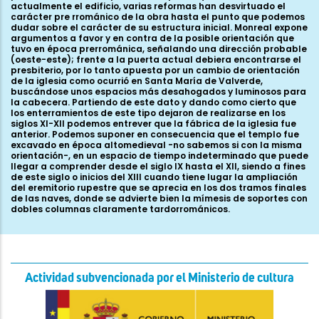
actualmente el edificio, varias reformas han desvirtuado el
carácter pre rrománico de la obra hasta el punto que podemos
dudar sobre el carácter de su estructura inicial. Monreal expone
argumentos a favor y en contra de la posible orientación que
tuvo en época prerrománica, señalando una dirección probable
(oeste-este); frente a la puerta actual debiera encontrarse el
presbiterio, por lo tanto apuesta por un cambio de orientación
de la iglesia como ocurrió en Santa María de Valverde,
buscándose unos espacios más desahogados y luminosos para
la cabecera. Partiendo de este dato y dando como cierto que
los enterramientos de este tipo dejaron de realizarse en los
siglos XI-XII podemos entrever que la fábrica de la iglesia fue
anterior. Podemos suponer en consecuencia que el templo fue
excavado en época altomedieval -no sabemos si con la misma
orientación-, en un espacio de tiempo indeterminado que puede
llegar a comprender desde el siglo IX hasta el XII, siendo a fines
de este siglo o inicios del XIII cuando tiene lugar la ampliación
del eremitorio rupestre que se aprecia en los dos tramos finales
de las naves, donde se advierte bien la mímesis de soportes con
dobles columnas claramente tardorrománicos.
Actividad subvencionada por el Ministerio de cultura