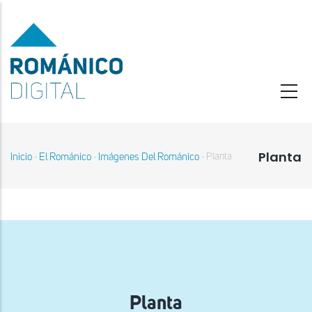
Pasar
al
contenido
principal
Planta
Inicio
El Románico
Imágenes Del Románico
Planta
-
-
-
Sobrescribir
enlaces
de
ayuda
a
la
navegación
Planta