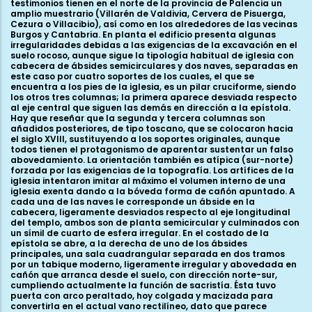
testimonios tienen en el norte de la provincia de Palencia un
amplio muestrario (Villarén de Valdivia, Cervera de Pisuerga,
Cezura o Villacibio), así como en los alrededores de las vecinas
Burgos y Cantabria. En planta el edificio presenta algunas
irregularidades debidas a las exigencias de la excavación en el
suelo rocoso, aunque sigue la tipología habitual de iglesia con
cabecera de ábsides semicirculares y dos naves, separadas en
este caso por cuatro soportes de los cuales, el que se
encuentra a los pies de la iglesia, es un pilar cruciforme, siendo
los otros tres columnas; la primera aparece desviada respecto
al eje central que siguen las demás en dirección a la epístola.
Hay que reseñar que la segunda y tercera columnas son
añadidos posteriores, de tipo toscano, que se colocaron hacia
el siglo XVIII, sustituyendo a los soportes originales, aunque
todos tienen el protagonismo de aparentar sustentar un falso
abovedamiento. La orientación también es atípica (sur-norte)
forzada por las exigencias de la topografía. Los artífices de la
iglesia intentaron imitar al máximo el volumen interno de una
iglesia exenta dando a la bóveda forma de cañón apuntado. A
cada una de las naves le corresponde un ábside en la
cabecera, ligeramente desviados respecto al eje longitudinal
del templo, ambos son de planta semicircular y culminados con
un símil de cuarto de esfera irregular. En el costado de la
epístola se abre, a la derecha de uno de los ábsides
principales, una sala cuadrangular separada en dos tramos
por un tabique moderno, ligeramente irregular y abovedada en
cañón que arranca desde el suelo, con dirección norte-sur,
cumpliendo actualmente la función de sacristía. Ésta tuvo
puerta con arco peraltado, hoy colgada y macizada para
convertirla en el actual vano rectilíneo, dato que parece