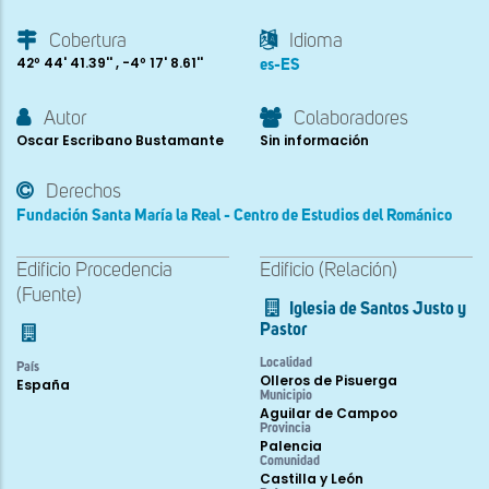
Cobertura
Idioma
42º 44' 41.39'' , -4º 17' 8.61''
es-ES
Autor
Colaboradores
Oscar Escribano Bustamante
Sin información
Derechos
Fundación Santa María la Real - Centro de Estudios del Románico
Edificio Procedencia
Edificio (Relación)
(Fuente)
Iglesia de Santos Justo y
Pastor
Localidad
País
Olleros de Pisuerga
España
Municipio
Aguilar de Campoo
Provincia
Palencia
Comunidad
Castilla y León