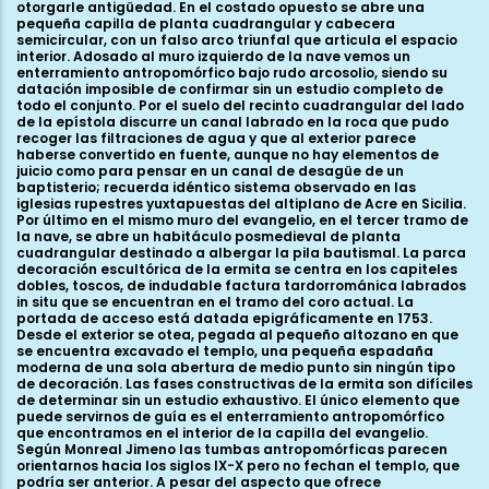
otorgarle antigüedad. En el costado opuesto se abre una
pequeña capilla de planta cuadrangular y cabecera
semicircular, con un falso arco triunfal que articula el espacio
interior. Adosado al muro izquierdo de la nave vemos un
enterramiento antropomórfico bajo rudo arcosolio, siendo su
datación imposible de confirmar sin un estudio completo de
todo el conjunto. Por el suelo del recinto cuadrangular del lado
de la epístola discurre un canal labrado en la roca que pudo
recoger las filtraciones de agua y que al exterior parece
haberse convertido en fuente, aunque no hay elementos de
juicio como para pensar en un canal de desagüe de un
baptisterio; recuerda idéntico sistema observado en las
iglesias rupestres yuxtapuestas del altiplano de Acre en Sicilia.
Por último en el mismo muro del evangelio, en el tercer tramo de
la nave, se abre un habitáculo posmedieval de planta
cuadrangular destinado a albergar la pila bautismal. La parca
decoración escultórica de la ermita se centra en los capiteles
dobles, toscos, de indudable factura tardorrománica labrados
in situ que se encuentran en el tramo del coro actual. La
portada de acceso está datada epigráficamente en 1753.
Desde el exterior se otea, pegada al pequeño altozano en que
se encuentra excavado el templo, una pequeña espadaña
moderna de una sola abertura de medio punto sin ningún tipo
de decoración. Las fases constructivas de la ermita son difíciles
de determinar sin un estudio exhaustivo. El único elemento que
puede servirnos de guía es el enterramiento antropomórfico
que encontramos en el interior de la capilla del evangelio.
Según Monreal Jimeno las tumbas antropomórficas parecen
orientarnos hacia los siglos IX-X pero no fechan el templo, que
podría ser anterior. A pesar del aspecto que ofrece