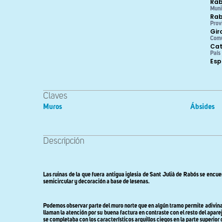
Ra
Muni
Ra
Prov
Gir
Com
Cat
País
Es
Claves
Muros
Ábsides
Descripción
Las ruinas de la que fuera antigua iglesia de Sant Julià de Rabós se encuen
semicircular y decoración a base de lesenas.
Podemos observar parte del muro norte que en algún tramo permite adivinar 
llaman la atención por su buena factura en contraste con el resto del apare
se completaba con los característicos arquillos ciegos en la parte superior d