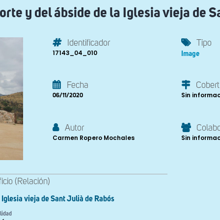
rte y del ábside de la Iglesia vieja de 
Identificador
Tipo
17143_04_010
Image
Fecha
Cobert
Sin informa
06/11/2020
Autor
Colab
Carmen Ropero Mochales
Sin informa
ficio (Relación)
Iglesia vieja de Sant Julià de Rabós
lidad