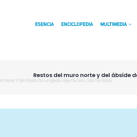
ESENCIA
ENCICLOPEDIA
MULTIMEDIA
Restos del muro norte y del ábside de
ro Norte Y Del Ábside De La Iglesia Vieja De Sant Julià De Rabós