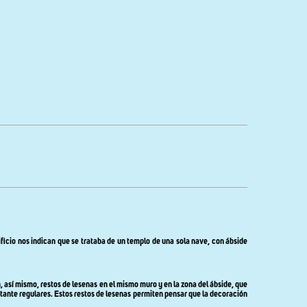
dificio nos indican que se trataba de un templo de una sola nave, con ábside
 así mismo, restos de lesenas en el mismo muro y en la zona del ábside, que
astante regulares. Estos restos de lesenas permiten pensar que la decoración