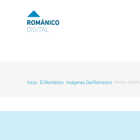
Pasar
al
MENU
TOP
contenido
principal
MAIN
NAVIGATION
Inicio
El Románico
Imágenes Del Románico
Restos Del Mu
-
-
-
Sobrescribir
enlaces
de
ayuda
a
la