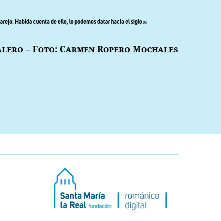
parejo. Habida cuenta de ello, lo podemos datar hacia el siglo
xi
Valero – Foto: Carmen Ropero Mochales