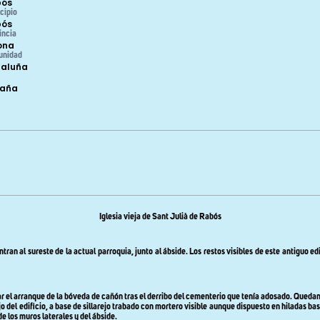
bós
cipio
bós
incia
ona
unidad
aluña
paña
Iglesia vieja de Sant Julià de Rabós
tran al sureste de la actual parroquia, junto al ábside.
Los restos visibles de este antiguo e
el arranque de la bóveda de cañón tras el derribo del cementerio que tenía adosado. Quedan,
jo del edificio, a base de sillarejo trabado con mortero visible aunque dispuesto en hiladas b
e los muros laterales y del ábside.