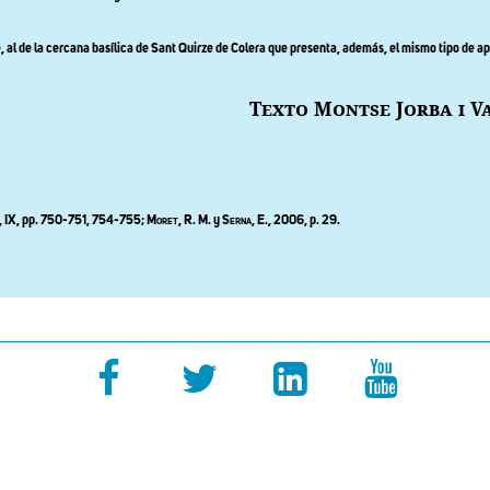
e, al de la cercana basílica de Sant Quirze de Colera que presenta, además, el mismo tipo de a
Texto Montse Jorba i 
, IX, pp. 750-751, 754-755;
Moret, R
. M. y
Serna, E
., 2006, p. 29.