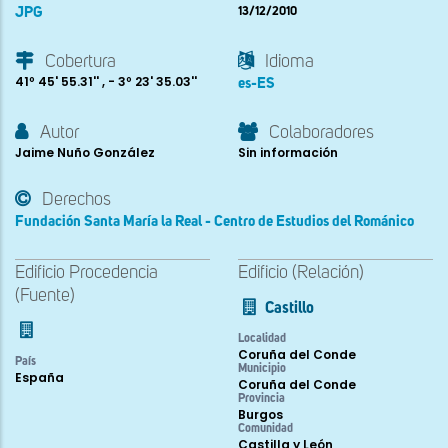
JPG
13/12/2010
Cobertura
Idioma
41º 45' 55.31'' , - 3º 23' 35.03''
es-ES
Autor
Colaboradores
Jaime Nuño González
Sin información
Derechos
Fundación Santa María la Real - Centro de Estudios del Románico
Edificio Procedencia
Edificio (Relación)
(Fuente)
Castillo
Localidad
Coruña del Conde
País
Municipio
España
Coruña del Conde
Provincia
Burgos
Comunidad
Castilla y León