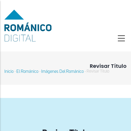
Pasar
al
contenido
principal
Revisar Título
Inicio
El Románico
Imágenes Del Románico
Revisar Título
-
-
-
Sobrescribir
enlaces
de
ayuda
a
la
navegación