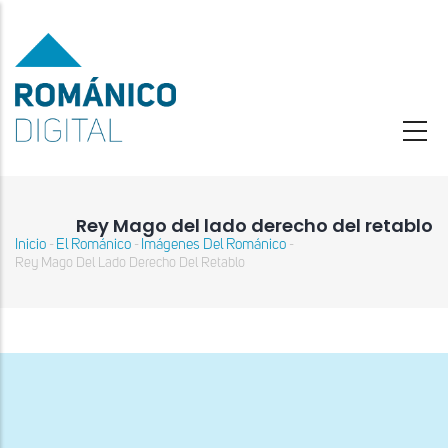
Pasar
al
contenido
principal
Rey Mago del lado derecho del retablo
Inicio
El Románico
Imágenes Del Románico
-
-
-
Sobrescribir
Rey Mago Del Lado Derecho Del Retablo
enlaces
de
ayuda
a
la
navegación