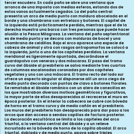
tercer escudero. En cada paño se abre una ventana que
arranca de una imposta con medias esferas, estando dos de
estos vanos actualmente cegados. La del paño central
presenta un arco de medio punto con moldura abocelada en el
borde y una chambrana con entrelazo y botones. El capitel de
la izquierda está prácticamente perdido, mientras que el de la
derecha muestra una barca con tres personas que puede hacer
alusión a la Pesca Milagrosa. La ventana del paño septentrional
es de medio punto y se decora con molduras de bocel y una
chambrana de celdillas. Bajo el arco aparece una especie de
cabeza de animal y otra con rasgos antropomorfos se colocó a
la izquierda, junto a uno de los capiteles perdidos. La ventana
meridional es ligeramente apuntada, decorándose el
guardapolvo con veneras y dos máscaras. El paso del tramo
curvo del ábside al presbiterio se salva mediante tres cuartos
de columnas escalonadas coronadas por dos capiteles
vegetales y uno con una máscara. El tramo recto del lado sur
ofrece un aspecto singular al disponerse allí un arco ciego de
medio punto decorado con puntas de clavo o botones florales.
Se remataba el ábside románico con un alero de canecillos en
los que mostraban diversos motivos geométricos y figurativos,
la mayor parte de ellos desaparecidos al recrecerse el muro en
época posterior. En el interior la cabecera se cubre con bóveda
de horno en el tramo curvo y de medio cañón en el presbiterio.
Los muros del presbiterio han desaparecido para dar paso a los
arcos que dan acceso a sendas capillas de factura posterior.
La decoración escultórica se limita a los capiteles del arco
triunfal, a la ventana central del ábside y a un relieve
incrustado en la bóveda de horno de la capilla absidal. El arco
triunfal, doblado y de medio punto, apoya sobre triples