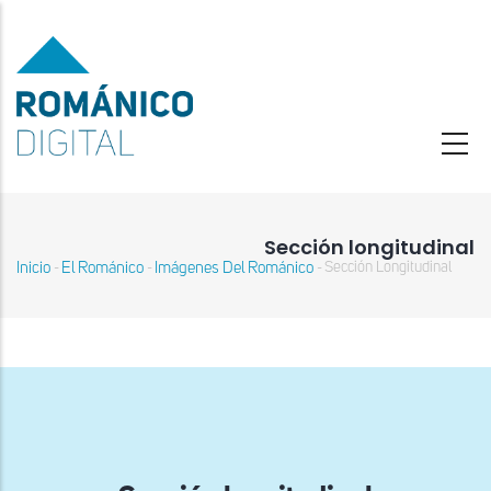
Pasar
al
contenido
principal
Sección longitudinal
Inicio
El Románico
Imágenes Del Románico
Sección Longitudinal
-
-
-
Sobrescribir
enlaces
de
ayuda
a
la
navegación