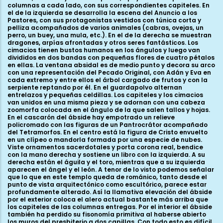
columnas a cada lado, con sus correspondientes capiteles. En
el de la izquierda se desarrolla la escena del Anuncio a los
Pastores, con sus protagonistas vestidos con túnica corta y
pelliza acompañados de varios animales (cabras, ovejas, un
perro, un buey, una mula, etc.). En el de la derecha se muestran
dragones, arpías afrontadas y otros seres fantásticos. Los
cimacios tienen bustos humanos en los ángulos y luego van
divididos en dos bandas con pequeñas flores de cuatro pétalos
en ellas. La ventana absidal es de medio punto y decora su arco
con una representación del Pecado Original, con Adán y Eva en
cada extremo y entre ellos el árbol cargado de frutos y con la
serpiente reptando por él. En el guardapolvo alternan
entrelazos y pequeñas celdillas. Los capiteles y los cimacios
van unidos en una misma pieza y se adornan con una cabeza
zoomorfa colocada en el ángulo de la que salen tallos y hojas.
En el cascarón del ábside hay empotrado un relieve
policromado con las figuras de un Pantrocrátor acompañado
del Tetramorfos. En el centro está la figura de Cristo envuelto
en un clípeo o mandorla formada por una especie de nubes.
Viste ornamentos sacerdotales y porta corona real, bendice
con la mano derecha y sostiene un libro con la izquierda. A su
derecha están el águila y el toro, mientras que a su izquierda
aparecen el ángel y el león. A tenor de lo visto podemos señalar
que lo que en este templo queda de románico, tanto desde el
punto de vista arquitectónico como escultórico, parece estar
profundamente alterado. Así la llamativa elevación del ábside
por el exterior coloca el alero actual bastante más arriba que
los capiteles de las columnas entregas. Por el interior el ábside
también ha perdido su fisonomía primitiva al haberse abierto
los muros del presbiterio a dos capillas. Con todo esto es difícil