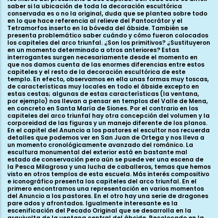
saber si la ubicación de toda la decoración escultórica
conservada es o no la original, duda que se plantea sobre todo
en lo que hace referencia al relieve del Pantocrátor y el
Tetramorfos inserto en la bóveda del ábside. También se
presenta problemático saber cuándo y cómo fueron colocados
los capiteles del arco triunfal. ¿Son los primitivos? ¿Sustituyeron
en un momento determinado a otros anteriores? Estas
interrogantes surgen necesariamente desde el momento en
que nos damos cuenta de las enormes diferencias entre estos
capiteles y el resto de la decoración escultórica de este
templo. En efecto, observamos en ella unas formas muy toscas,
de características muy locales en todo el ábside excepto en
estas cestas; algunas de estas características (la ventana,
por ejemplo) nos llevan a pensar en templos del Valle de Mena,
en concreto en Santa María de Siones. Por el contrario en los
capiteles del arco triunfal hay otra concepción del volumen y la
corporeidad de las figuras y un manejo diferente de los planos.
En el capitel del Anuncio a los pastores el escultor nos recuerda
detalles que podemos ver en San Juan de Ortega y nos lleva a
un momento cronológicamente avanzado del románico. La
escultura monumental del exterior está en bastante mal
estado de conservación pero aún se puede ver una escena de
la Pesca Milagrosa y una lucha de caballeros, temas que hemos
visto en otros templos de esta escuela. Más interés compositivo
e iconográfico presenta los capiteles del arco triunfal. En el
primero encontramos una representación en varios momentos
del Anuncio a los pastores. En el otro hay una serie de dragones
pare ados y afrontados. Igualmente interesante es la
escenificación del Pecado Original que se desarrolla en la
arquivolta de la ventana central del ábside. Recolocado en la