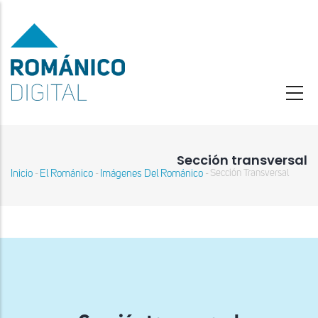
Pasar
al
contenido
principal
Sección transversal
Inicio
El Románico
Imágenes Del Románico
Sección Transversal
-
-
-
Sobrescribir
enlaces
de
ayuda
a
la
navegación