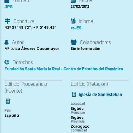
Formato
Fecha
JPG
27/02/2012
Cobertura
Idioma
42º 37' 49.72'' , -1º 0' 45.42''
es-ES
Autor
Colaboradores
Mª Luisa Álvarez Casamayor
Sin información
Derechos
Fundación Santa María la Real - Centro de Estudios del Románico
Edificio Procedencia
Edificio (Relación)
(Fuente)
Iglesia de San Esteban
Localidad
Sigüés
País
Municipio
España
Sigüés
Provincia
Zaragoza
Comunidad