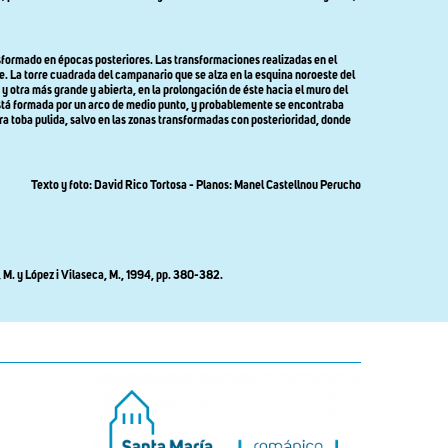
sformado en épocas posteriores. Las transformaciones realizadas en el
te. La torre cuadrada del campanario que se alza en la esquina noroeste del
 y otra más grande y abierta, en la prolongación de éste hacia el muro del
e, está formada por un arco de medio punto, y probablemente se encontraba
ra toba pulida, salvo en las zonas transformadas con posterioridad, donde
Texto y foto: David Rico Tortosa - Planos: Manel Castellnou Perucho
s, M. y López i Vilaseca, M., 1994, pp. 380-382.