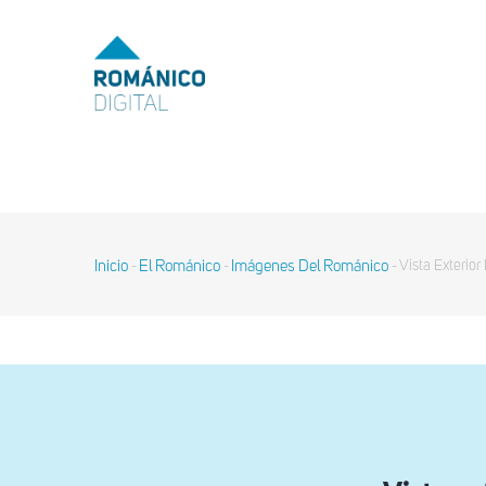
Pasar
al
MENU
TOP
contenido
principal
MAIN
NAVIGATION
Inicio
El Románico
Imágenes Del Románico
Vista Exterio
-
-
-
Sobrescribir
enlaces
de
ayuda
a
la
navegación