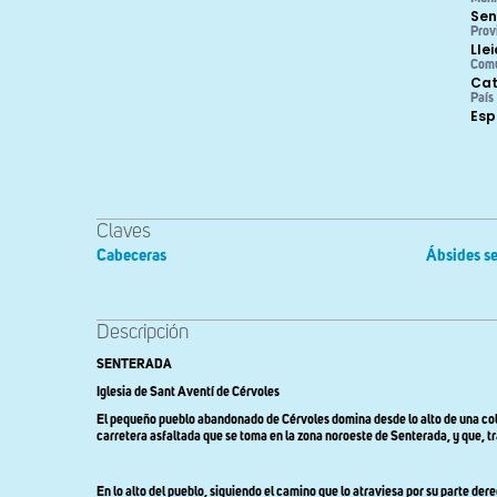
Sen
Prov
Lle
Com
Cat
País
Es
Claves
Cabeceras
Ábsides se
Descripción
SENTERADA
Iglesia de Sant Aventí de Cérvoles
El pequeño pueblo abandonado de Cérvoles domina desde lo alto de una coli
carretera asfaltada que se toma en la zona noroeste de Senterada, y que, tr
En lo alto del pueblo, siguiendo el camino que lo atraviesa por su parte d