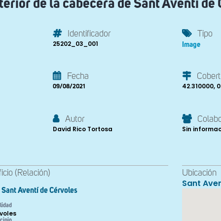
terior de la cabecera de Sant Aventí de
Identificador
Tipo
25202_03_001
Image
Fecha
Cobert
42.310000, 
09/08/2021
Autor
Colab
David Rico Tortosa
Sin informa
ficio (Relación)
Ubicación
Sant Aven
Sant Aventí de Cérvoles
lidad
voles
cipio