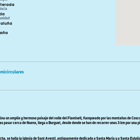
terada
incia
ida
unidad
aluña
paña
micirculares
na un amplio y hermoso paisaje del valle del Flamisell, flanqueado por las montañas de Cosco
as pasar cerca de Naens, llega a Burguet, desde donde se han de recorrer unos 3 km por una pis
erecha, se halla la iglesia de Sant Aventí, antiguamente dedicada a Santa Maria y a Santa Eula