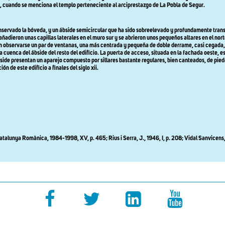
 cuando se menciona el templo perteneciente al arciprestazgo de La Pobla de Segur.
nservado la bóveda, y un ábside semicircular que ha sido sobreelevado y profundamente tran
ñadieron unas capillas laterales en el muro sur y se abrieron unos pequeños altares en el nor
ueden observarse un par de ventanas, una más centrada y pequeña de doble derrame, casi cegada,
a la cuenca del ábside del resto del edificio. La puerta de acceso, situada en la fachada oest
bside presentan un aparejo compuesto por sillares bastante regulares, bien canteados, de pied
ón de este edificio a finales del siglo xii.
0; Catalunya Romànica, 1984-1998, XV, p. 465; Rius i Serra, J., 1946, I, p. 208; Vidal Sanvicen