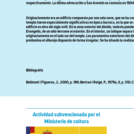
respectivamente. La última advocación a San Aventín se constata en 1904,
Originariamente era un edificio compuesto por una sola nave, que no ha co
templo fueron especialmente significativas en época barroca, en la que se a
edificio es obra del siglo xviii. En la zona exterior del ábside, todavía p
Evangelio, de un sólo derrame al exterior. En el interior, un tabique separ
originariamente en el lado sur del templo. Los paramentos exteriores del á
predomina el sillarejo dispuesto de forma irregular. Se ha situado la realizaci
Bibliografía
Bellmunt i Figueras, J., 2000, p. 189; Bertran i Roigé, P., 1979a, II, p. 31
Actividad subvencionada por el
Ministerio de cultura