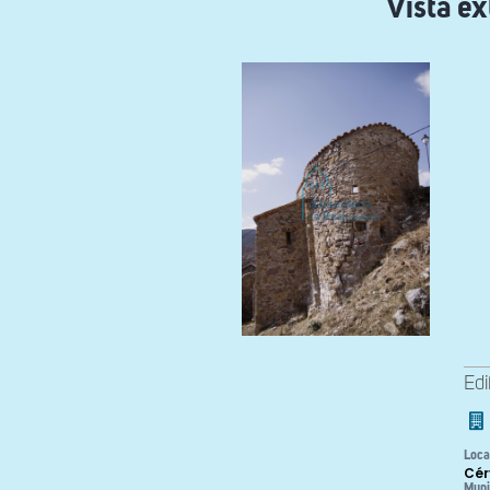
Vista ex
Edi
Loca
Cér
Muni