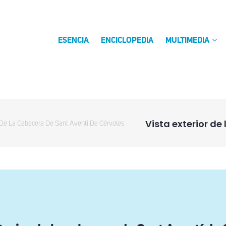
ESENCIA
ENCICLOPEDIA
MULTIMEDIA
Vista exterior de
r De La Cabecera De Sant Aventí De Cérvoles