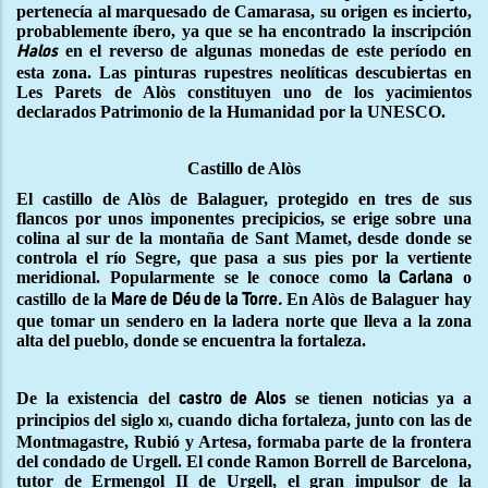
pertenecía al marquesado de Camarasa, su origen es incierto,
probablemente íbero, ya que se ha encontrado la inscripción
en el reverso de algunas monedas de este período en
Halos
esta zona. Las pinturas rupestres neolíticas descubiertas en
Les Parets de Alòs constituyen uno de los yacimientos
declarados Patrimonio de la Humanidad por la UNESCO.
Castillo de Alòs
El castillo de Alòs de Balaguer, protegido en tres de sus
flancos por unos imponentes precipicios, se erige sobre una
colina al sur de la montaña de Sant Mamet, desde donde se
controla el río Segre, que pasa a sus pies por la vertiente
meridional. Popularmente se le conoce como
o
la Carlana
castillo de la
En Alòs de Balaguer hay
Mare de Déu de la Torre
.
que tomar un sendero en la ladera norte que lleva a la zona
alta del pueblo, donde se encuentra la fortaleza.
De la existencia del
se tienen noticias ya a
castro de Alos
principios del siglo
, cuando dicha fortaleza, junto con las de
xi
Montmagastre, Rubió y Artesa, formaba parte de la frontera
del condado de Urgell. El conde Ramon Borrell de Barcelona,
tutor de Ermengol II de Urgell, el gran impulsor de la