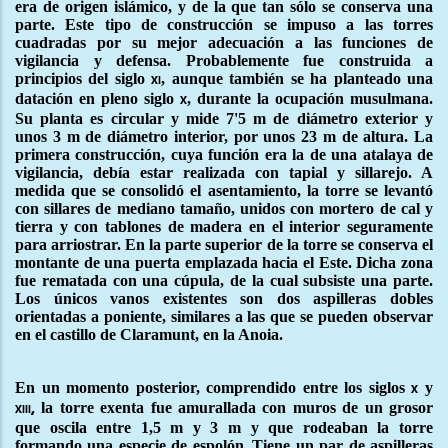
era de origen islámico, y de la que tan sólo se conserva una
parte. Este tipo de construcción se impuso a las torres
cuadradas por su mejor adecuación a las funciones de
vigilancia y defensa. Probablemente fue construida a
principios del siglo
, aunque también se ha planteado una
xi
datación en pleno siglo
, durante la ocupación musulmana.
x
Su planta es circular y mide 7'5 m de diámetro exterior y
unos 3 m de diámetro interior, por unos 23 m de altura. La
primera construcción, cuya función era la de una atalaya de
vigilancia, debía estar realizada con tapial y sillarejo. A
medida que se consolidó el asentamiento, la torre se levantó
con sillares de mediano tamaño, unidos con mortero de cal y
tierra y con tablones de madera en el interior seguramente
para arriostrar. En la parte superior de la torre se conserva el
montante de una puerta emplazada hacia el Este. Dicha zona
fue rematada con una cúpula, de la cual subsiste una parte.
Los únicos vanos existentes son dos aspilleras dobles
orientadas a poniente, similares a las que se pueden observar
en el castillo de Claramunt, en la Anoia.
En un momento posterior, comprendido entre los siglos
y
x
la torre exenta fue amurallada con muros de un grosor
xiii,
que oscila entre 1,5 m y 3 m y que rodeaban la torre
formando una especie de espolón.
Tiene un par de aspilleras