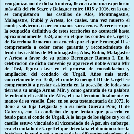
reorganización de dicha frontera, llevó a cabo una expedición
más allá del río Segre y Balaguer entre 1015 y 1016, en la que
se conquistaron
los castillos de Alòs, Montmagastre,
Malagastre, Rubió y Artesa, los cuales, una vez muerto el
conde, volvieron a caer en manos sarracenas. Parece ser que
la ocupación definitiva de estos territorios no aconteció hasta
aproximadamente 1024, año en el que los condes de Urgell y
de Barcelona firmaron un acuerdo por el que Ermengol II se
comprometía a ceder como garantía y reconocimiento de
feudo los castillos de Montmagastre, Alòs, Rubió, Malagastre
y Artesa a favor de su primo Berenguer Ramon I. En la
celebración de dicho convenio ya aparece el noble Arnau Mir
de Tost, figura clave en el proceso de consolidación y
ampliación del condado de Urgell. Años más tarde,
concretamente en 1058, el conde Ermengol III de Urgell se
comprometió a prestar asistencia en la posesión de todas sus
tierras a su amigo Arnau Mir, y como garantía de su palabra
le enfeudó el castillo de Alòs, el cual terminó finalmente en
manos de su vasallo. Éste, en su acta testamentaria de 1072, lo
donó a su hija Letgarda y a su nieto Guerau Ponç II de
Cabrera, con la condición de que tenían que poseerlo en
feudo para el conde de Urgell. A lo largo de los siglos
y
el
xii
xiii
castillo estuvo vinculado al vizcondado de Àger, sin embargo,
era el condado de Urgell el que detentaba el dominio sobre la
fortaleza, la cual pasó a manos de los diferentes miembros de