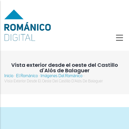
Pasar
al
contenido
principal
Vista exterior desde el oeste del Castillo
d'Alós de Balaguer
Inicio
El Románico
Imágenes Del Románico
-
-
-
Sobrescribir
Vista Exterior Desde El Oeste Del Castillo D'Alós De Balaguer
enlaces
de
ayuda
a
la