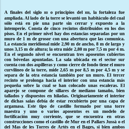
A finales del siglo
o principios del
, la fortaleza fue
xii
xiii
ampliada. Al lado de la torre se levantó un habitáculo del cual
sólo está en pie una parte sin cerrar y expuesto a la
intemperie. Consta de cinco recintos distribuidos en los dos
pisos. En el primer nivel hay dos estancias separadas por un
muro de 1 m de grosor con una abertura que las comunica.
La estancia meridional mide 2,90 m de ancho, 8 m de largo y
unos 3,15 m de altura; la otra mide 2,80 m por 7,5 m por 4 m.
En el segundo nivel se encuentran tres aposentos cubiertos
con bóvedas apuntadas. La sala ubicada en el sector sur
cuenta con dos aspilleras y como cierre de fondo tiene el muro
curvilíneo de la torre, mide 2,65 m por 8,5 m por 4,5 m y se
separa de la otra estancia también por un muro. El tercer
recinto se prolonga hacia el interior con una estancia más
pequeña sobre la cual se han colocado unas escaleras. El
aparejo se compone de sillares de mediano tamaño, bien
tallados y dispuestos en hiladas. Originariamente el interior
de dichas salas debía de estar recubierto por una capa de
argamasa. Este tipo de castillo formado por una torre
maestra y uno o varios aposentos es un modelo de
fortificación muy corriente, que se encuentra en otras
construcciones como el castillo de Mur en el Pallars Jussà o el
del Mas de les Torres de Artés en el Bages, si bien ambos