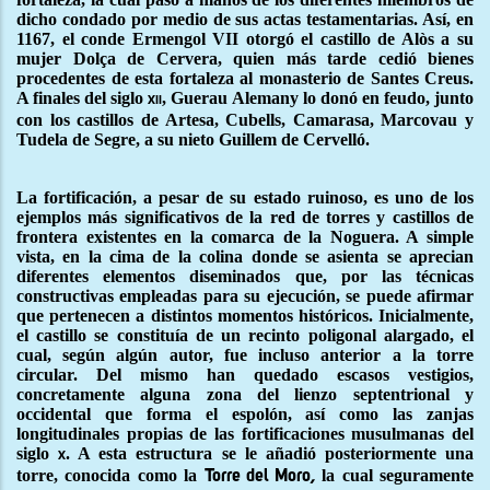
dicho condado por medio de sus actas testamentarias. Así, en
1167, el conde Ermengol VII otorgó el castillo de Alòs a su
mujer Dolça de Cervera, quien más tarde cedió bienes
procedentes de esta fortaleza al monasterio de Santes Creus.
A finales del siglo
, Guerau Alemany lo donó en feudo, junto
xii
con los castillos de Artesa, Cubells, Camarasa, Marcovau y
Tudela de Segre, a su nieto Guillem de Cervelló.
La fortificación, a pesar de su estado ruinoso, es uno de los
ejemplos más significativos de la red de torres y castillos de
frontera existentes en la comarca de la Noguera. A simple
vista, en la cima de la colina donde se asienta se aprecian
diferentes elementos diseminados que, por las técnicas
constructivas empleadas para su ejecución, se puede afirmar
que pertenecen a distintos momentos históricos. Inicialmente,
el castillo se constituía de un recinto poligonal alargado, el
cual, según algún autor, fue incluso anterior a la torre
circular. Del mismo han quedado escasos vestigios,
concretamente alguna zona del lienzo septentrional y
occidental que forma el espolón, así como las zanjas
longitudinales propias de las fortificaciones musulmanas del
siglo
. A esta estructura se le añadió posteriormente una
x
torre, conocida como la
la cual seguramente
Torre del Moro
,