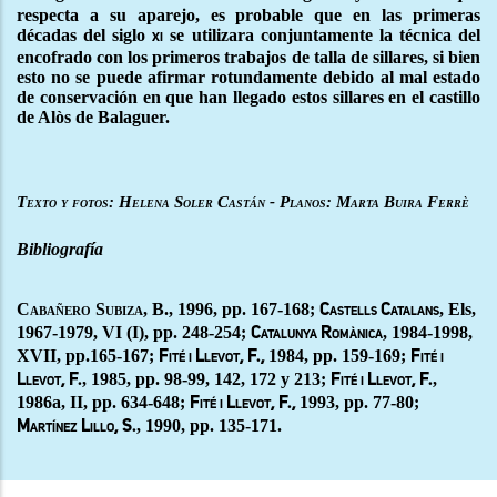
respecta a su aparejo, es probable que en las primeras
décadas del siglo
se utilizara conjuntamente la técnica del
xi
encofrado con los primeros trabajos de talla de sillares, si bien
esto no se puede afirmar rotundamente debido al mal estado
de conservación en que han llegado estos sillares en el castillo
de Alòs de Balaguer.
Texto y fotos: Helena Soler Castán - Planos: Marta Buira Ferrè
Bibliografía
Cabañero Subiza, B., 1996,
pp. 167-168;
, Els,
Castells Catalans
1967-1979, VI (I), pp. 248-254;
, 1984-1998,
Catalunya Romànica
XVII, pp.165-167;
1984, pp. 159-169;
Fité i Llevot, F.,
Fité i
, 1985, pp. 98-99, 142, 172 y 213;
,
Llevot, F.
Fité i Llevot, F.
1986a, II, pp. 634-648;
1993, pp. 77-80;
Fité i Llevot, F.,
, 1990, pp. 135-171.
Martínez Lillo, S.