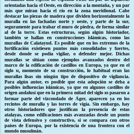
orientadas hacia el Oeste, en dirección a la montaña, y un par
más que miran hacia el río en la zona meridional. Cabe
destacar las piezas de madera que dividen horizontalmente la
muralla en las fachadas norte y oeste, y parte de la sur,
seguramente para trabar el muro de piedra, de forma similar
al de la torre. Estas estructuras, según algún historiador,
también se hallan en construcciones islámicas, como las
murallas de Calatayud. Es posible que en los extremos de la
fortificación existiesen puntos más consolidados y fuertes,
desde donde se podía vigilar, o defender mejor. Dichas
murallas se sitúan como ejemplos avanzados dentro del
marco de la edificación de castillos en Europa, ya que en el
siglo
momento de su construcción, lo habitual eran las
xi,
murallas lisas sin ningún tipo de dispositivo de vigilancia.
Para algún autor, es posible que esta adopción se deba a
posibles influencias islámicas, ya que en algunos castillos de
origen andalusí que en la primera mitad del siglo
pasaron a
xii
formar parte del vizcondado de Áger, aparecen ya en los
recintos de muralla y las torres de vigía. Sin embargo, hay
otros historiadores que justifican la presencia de estas
atalayas, como edificaciones más avanzadas desde un punto
de vista defensivo y constructivo, si se compara con otros
países de Europa, por la existencia de una frontera con el
mundo musulmán.