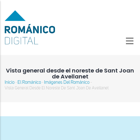
Pasar
al
contenido
principal
Vista general desde el noreste de Sant Joan
de Avellanet
Inicio
El Románico
Imágenes Del Románico
-
-
-
Sobrescribir
Vista General Desde El Noreste De Sant Joan De Avellanet
enlaces
de
ayuda
a
la