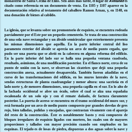
monasterio de Santa Cecília de Elins. Seis años más tarde, el lugar de
es
Avellaned
citado como referencia en un documento de venta. En 1105 y 1107 aparece en la
documentación relativa al testamento del caballero Ramon Arnau, y, en 1148, en
una donación de bienes al cabildo.
La iglesia, que se levanta sobre un promontorio de esquisto, se encuentra rodeada
parcialmente por el Este por un pequeño cementerio. Se trata de una construcción
de una sola nave rectangular y un ábside semicircular que exteriormente presenta
las mismas dimensiones que aquélla. En la parte inferior central del liso
paramento exterior del ábside se aprecia un arco de medio punto cegado, que
pudo ser una puerta que se abrió en la cabecera en alguna reforma del edificio.
En la parte inferior del lado sur se halla una pequeña ventana cuadrada,
resultado, asimismo, de una modificación posterior. En el flanco norte, cerca de su
punto de unión con la nave, se observan las cicatrices que dejó una pequeña
construcción anexa, actualmente desaparecida. También fueron añadidas en el
curso de las transformaciones del edificio, en los muros laterales de la nave,
sendas estructuras de planta cuadrangular y menor altura: una sacristía en el
lado norte y, de menores dimensiones, una pequeña capilla en el sur. En lo alto de
la fachada occidental se abre un óculo, sobre el cual se alza una espadaña
escalonada de un solo ojo y con el remate dañado, de factura claramente
posterior. La puerta de aceeso se encuentra en el tramo occidental del muro sur, y
está formada por un arco de medio punto compuesto por
grandes dovelas de gres
rojo, bien talladas, pulidas y encajadas, que contrastan vivamente con el aparejo
del resto de la construcción. Éste es notablemente basto y está compuesto de
bloques irregulares de esquisto ligados con mortero, los cuales son de mayores
proporciones y tallados con mayor precisión cuando son empleados en las
esquinas. El tejado es de losas de piedra, dispuestas a dos aguas sobre la nave y