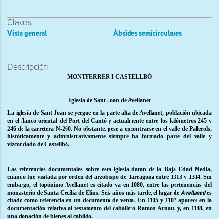
Claves
Vista general
Ábsides semicirculares
Descripción
MONTFERRER I CASTELLBÒ
Iglesia de Sant Joan de Avellanet
La iglesia de Sant Joan se yergue en la parte alta de Avellanet, población ubicada
en el flanco oriental del Port del Cantó y actualmente entre los kilómetros 245 y
246 de la carretera N-260. No obstante, pese a encontrarse en el valle de Pallerols,
históricamente y administrativamente siempre ha formado parte del valle y
vizcondado de Castellbò.
Las referencias documentales sobre esta iglesia datan de la Baja Edad Media,
cuando fue visitada por orden del arzobispo de Tarragona entre 1313 y 1314. Sin
embargo, el topónimo Avellanet es citado ya en 1080, entre las pertenencias del
monasterio de Santa Cecília de Elins. Seis años más tarde, el lugar de
es
Avellaned
citado como referencia en un documento de venta. En 1105 y 1107 aparece en la
documentación relativa al testamento del caballero Ramon Arnau, y, en 1148, en
una donación de bienes al cabildo.