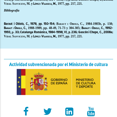
Vidal Sanvicens, M.
y
, 1977, pp. 217, 221.
López i Vilaseca, M.
Bibliografía
Baraut i Obiols, C.,
1984-1985b, p. 138;
Baraut i Obiols, C.,
1978, pp. 150-154;
1988-1989, pp. 48-49, 71-73 y 304-305;
Baraut i Obiols, C.,
Baraut i Obiols, C., 1992-
p
1993,
. 33;
Catalunya Romànica,
1984-1998,
VI
, p. 236;
Gascón i Chopo
, C., 2008a;
Vidal Sanvicens, M.
y
, 1977, pp. 217, 221.
López i Vilaseca, M.
Actividad subvencionada por el Ministerio de cultura