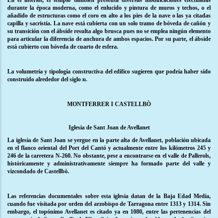
En el interior, el templo también presenta diversas modificaciones efectuadas
durante la época moderna, como el enlucido y pintura de muros y techos, o el
añadido de estructuras como el coro en alto a los pies de la nave o las ya citadas
capilla y sacristía. La nave está cubierta con un solo tramo de bóveda de cañón y
su transición con el ábside resulta algo brusca pues no se emplea ningún elemento
para articular la diferencia de anchura de ambos espacios. Por su parte, el ábside
está cubierto con bóveda de cuarto de esfera.
La volumetría y tipología constructiva del edifico sugieren que podría haber sido
construido alrededor del siglo
.
xi
MONTFERRER I CASTELLBÒ
Iglesia de Sant Joan de Avellanet
La iglesia de Sant Joan se yergue en la parte alta de Avellanet, población ubicada
en el flanco oriental del Port del Cantó y actualmente entre los kilómetros 245 y
246 de la carretera N-260. No obstante, pese a encontrarse en el valle de Pallerols,
históricamente y administrativamente siempre ha formado parte del valle y
vizcondado de Castellbò.
Las referencias documentales sobre esta iglesia datan de la Baja Edad Media,
cuando fue visitada por orden del arzobispo de Tarragona entre 1313 y 1314. Sin
embargo, el topónimo Avellanet es citado ya en 1080, entre las pertenencias del