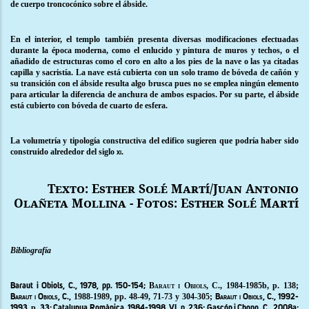
de cuerpo troncocónico sobre el ábside.
En el interior, el templo también presenta diversas modificaciones efectuadas
durante la época moderna, como el enlucido y pintura de muros y techos, o el
añadido de estructuras como el coro en alto a los pies de la nave o las ya citadas
capilla y sacristía. La nave está cubierta con un solo tramo de bóveda de cañón y
su transición con el ábside resulta algo brusca pues no se emplea ningún elemento
para articular la diferencia de anchura de ambos espacios. Por su parte, el ábside
está cubierto con bóveda de cuarto de esfera.
La volumetría y tipología constructiva del edifico sugieren que podría haber sido
construido alrededor del siglo
.
xi
Texto: Esther Solé Martí/Juan Antonio
Olañeta Mollina - Fotos: Esther Solé Martí
Bibliografía
Baraut i Obiols, C.,
1984-1985b, p. 138;
Baraut i Obiols, C.,
1978, pp. 150-154;
1988-1989, pp. 48-49, 71-73 y 304-305;
Baraut i Obiols, C.,
Baraut i Obiols, C., 1992-
p
1993,
. 33;
Catalunya Romànica,
1984-1998,
VI
, p. 236;
Gascón i Chopo
, C., 2008a;