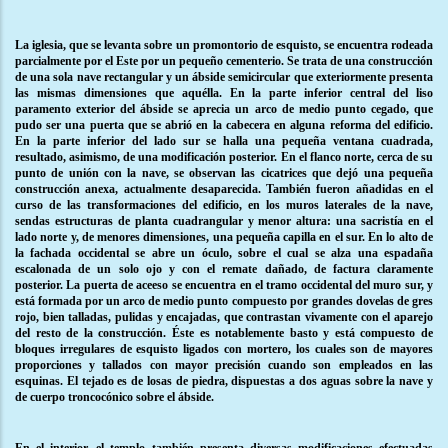
La iglesia, que se levanta sobre un promontorio de esquisto, se encuentra rodeada
parcialmente por el Este por un pequeño cementerio. Se trata de una construcción
de una sola nave rectangular y un ábside semicircular que exteriormente presenta
las mismas dimensiones que aquélla. En la parte inferior central del liso
paramento exterior del ábside se aprecia un arco de medio punto cegado, que
pudo ser una puerta que se abrió en la cabecera en alguna reforma del edificio.
En la parte inferior del lado sur se halla una pequeña ventana cuadrada,
resultado, asimismo, de una modificación posterior. En el flanco norte, cerca de su
punto de unión con la nave, se observan las cicatrices que dejó una pequeña
construcción anexa, actualmente desaparecida. También fueron añadidas en el
curso de las transformaciones del edificio, en los muros laterales de la nave,
sendas estructuras de planta cuadrangular y menor altura: una sacristía en el
lado norte y, de menores dimensiones, una pequeña capilla en el sur. En lo alto de
la fachada occidental se abre un óculo, sobre el cual se alza una espadaña
escalonada de un solo ojo y con el remate dañado, de factura claramente
posterior. La puerta de aceeso se encuentra en el tramo occidental del muro sur, y
está formada por un arco de medio punto compuesto por
grandes dovelas de gres
rojo, bien talladas, pulidas y encajadas, que contrastan vivamente con el aparejo
del resto de la construcción. Éste es notablemente basto y está compuesto de
bloques irregulares de esquisto ligados con mortero, los cuales son de mayores
proporciones y tallados con mayor precisión cuando son empleados en las
esquinas. El tejado es de losas de piedra, dispuestas a dos aguas sobre la nave y
de cuerpo troncocónico sobre el ábside.