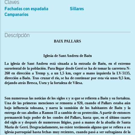
Claves
Fachadas con espadaña
Sillares
Campanarios
Descripción
BAIX PALLARS
Iglesia de Sant Andreu de Baén
La iglesia de Sant Andreu está situada a la entrada de Baén, en el extremo
suroriental de la población. Para llegar desde Gerri se ha de tomar la carretera N-
260 en dirección a Tremp y, a un 1,5 km, coger a mano izquierda la LV-5135,
dirección a Baén. Tras cruzar el río, se ha de continuar por esta vía unos 9,5 km,
dejando atrás Bresca, Useu y la fortaleza de Vilesa.
Son numerosas las noticias de los siglos
y
que se refieren a Baén y su fortaleza.
x
xi
Una de las primeras menciones se remonta a 920, cuando el Pallars estaba aún
bajo influencia tolosana, y narra la sumisión de los habitantes de Baén y la
entrega de sus alodios a Ramon II a cambio de su protección. A partir de entonces
permaneció bajo poder de los condes del Pallars, hasta que, en el último cuarto
del siglo
y después de numerosos litigios, pasó a manos de la abadía de Santa
xi
Maria de Gerri. Desgraciadamente, no existe testimonio alguno que se refiera a su
iglesia parroquial hasta fechas muy recientes, cuando pasó a ser sufragánea de la