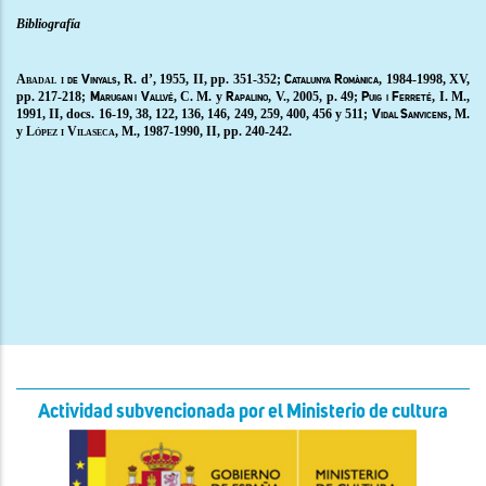
Bibliografía
Abadal i
, R. d’, 1955, II, pp. 351-352;
, 1984-1998, XV,
de Vinyals
Catalunya Romànica
pp. 217-218;
, C. M. y
, V., 2005, p. 49;
, I. M.,
Marugan i
Vallvé
Rapalino
Puig
i
Ferreté
1991, II, docs.
16-19, 38, 122, 136, 146, 249, 259, 400, 456 y 511;
, M.
Vidal Sanvicens
y
López i Vilaseca
, M., 1987-1990
,
II
,
pp. 240-242.
Actividad subvencionada por el Ministerio de cultura