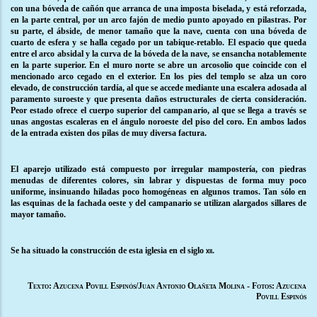
con una bóveda de cañón que arranca de una imposta biselada, y está reforzada,
en la parte central, por un arco fajón de medio punto apoyado en pilastras. Por
su parte, el ábside, de menor tamaño que la nave, cuenta con una bóveda de
cuarto de esfera y se halla cegado por un tabique-retablo. El espacio que queda
entre el arco absidal y la curva de la bóveda de la nave, se ensancha notablemente
en la parte superior. En el muro norte se abre un arcosolio que coincide con el
mencionado arco cegado en el exterior. En los pies del templo se alza un coro
elevado, de construcción tardía, al que se accede mediante una escalera adosada al
paramento suroeste y que presenta daños estructurales de cierta consideración.
Peor estado ofrece el cuerpo superior del campanario, al que se llega a través se
unas angostas escaleras en el ángulo noroeste del piso del coro. En ambos lados
de la entrada existen dos pilas de muy diversa factura.
El aparejo utilizado está compuesto por irregular mampostería, con piedras
menudas de diferentes colores, sin labrar y dispuestas de forma muy poco
uniforme, insinuando hiladas poco homogéneas en algunos tramos. Tan sólo en
las esquinas de la fachada oeste y del campanario se utilizan alargados sillares de
mayor tamaño.
Se ha situado la construcción de esta iglesia en el siglo
.
xii
Texto: Azucena Povill Espinós/Juan Antonio Olañeta Molina - Fotos: Azucena
Povill Espinós