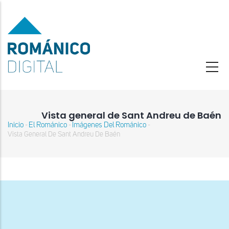
Pasar
al
contenido
principal
Vista general de Sant Andreu de Baén
Inicio
El Románico
Imágenes Del Románico
-
-
-
Sobrescribir
Vista General De Sant Andreu De Baén
enlaces
de
ayuda
a
la
navegación