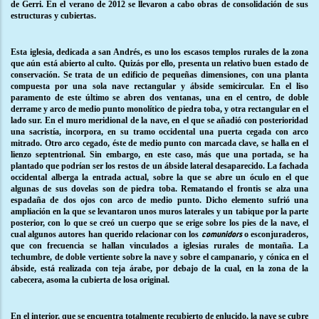
de Gerri. En el verano de 2012 se llevaron a cabo obras de consolidación de sus
estructuras y cubiertas.
Esta iglesia, dedicada a san Andrés, es uno los escasos templos rurales de la zona
que aún está abierto al culto. Quizás por ello, presenta un relativo buen estado de
conservación. Se trata de un edificio de pequeñas dimensiones, con una planta
compuesta por una sola nave rectangular y ábside semicircular. En el liso
paramento de este último se abren dos ventanas, una en el centro, de doble
derrame y arco de medio punto monolítico de piedra toba, y otra rectangular en el
lado sur. En el muro meridional de la nave, en el que se añadió con posterioridad
una sacristía, incorpora, en su tramo occidental una puerta cegada con arco
mitrado. Otro arco cegado, éste de medio punto con marcada clave, se halla en el
lienzo septentrional. Sin embargo, en este caso, más que una portada, se ha
plantado que podrían ser los restos de un ábside lateral desaparecido. La fachada
occidental alberga la entrada actual, sobre la que se abre un óculo en el que
algunas de sus dovelas son de piedra toba. Rematando el frontis se alza una
espadaña de dos ojos con arco de medio punto. Dicho elemento sufrió una
ampliación en la que se levantaron unos muros laterales y un tabique por la parte
posterior, con lo que se creó un cuerpo que se erige sobre los pies de la nave, el
cual algunos autores han querido relacionar con los
o esconjuraderos,
comunidors
que con frecuencia se hallan vinculados a iglesias rurales de montaña. La
techumbre, de doble vertiente sobre la nave y sobre el campanario, y cónica en el
ábside, está realizada con teja árabe, por debajo de la cual, en la zona de la
cabecera, asoma la cubierta de losa original.
En el interior, que se encuentra totalmente recubierto de enlucido, la nave se cubre