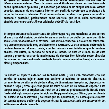
La iglesia de Monars es de nave única, con ábside cuadrangular, sin que éste se
diferencie en el exterior. Tanto la nave como el ábside se cubren con una bóveda de
cañón ligeramente apuntada y se conectan por medio de un pliegue del muro. Ambas
bóvedas arrancan de una cornisa interior con perfil de caveto que se prolonga a lo
largo de los muros laterales. En el muro norte se ha abierto un paso a un edificio
adosado a posteriori, posiblemente como sacristía, que es la única construcción
añadida que rompe con las líneas originales del edificio románico.
El templo presenta varias aberturas. En primer lugar hay que mencionar la que perfora
el muro sur del ábside, consistente en una ventana de doble derrame con dintel
semicircular monolítico en el exterior. En la misma cabecera, en lo alto del muro este,
hay un óculo practicado muy posiblemente
a posteriori
. La otra ventana del templo la
contemplamos en el muro oeste, con las mismas características que la ventana
absidal. Por último, la portada de acceso al interior se abre en el lado sur de este
templo y presenta un arco de medio punto de dovelas bien labradas sobre cimacios
decorados con una moldura de cuarto de bocel con una hendidura lineal, así como un
dintel y tímpano lisos.
En cuanto al aspecto exterior, las fachadas norte y sur están rematadas con una
cornisa de caveto bajo el alero que sostiene la cubierta de losas de pizarra. El
paramento es de sillares de piedra caliza, de dimensiones irregulares, dispuestos en
hiladas a soga y tizón, que configuran un muro de más de un metro de espesor. Este
templo encaja con la arquitectura rural de la Garrotxa y el condado de Besalú entre
finales del siglo
xii
o principios del siglo
xiii.
Hay que señalar, por último, que la cubierta
del ábside se ha desplazado y ha tenido que ser apuntalada, así como que la cubierta
del templo aparece cubierta de vegetación, por lo tanto, el estado de conservación del
edificio no es el más deseable.