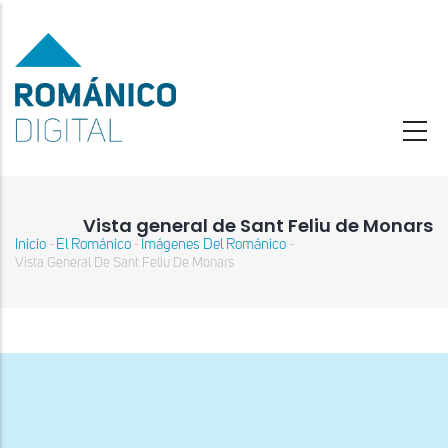
Pasar
al
contenido
principal
Vista general de Sant Feliu de Monars
Inicio
El Románico
Imágenes Del Románico
-
-
-
Sobrescribir
Vista General De Sant Feliu De Monars
enlaces
de
ayuda
a
la
navegación