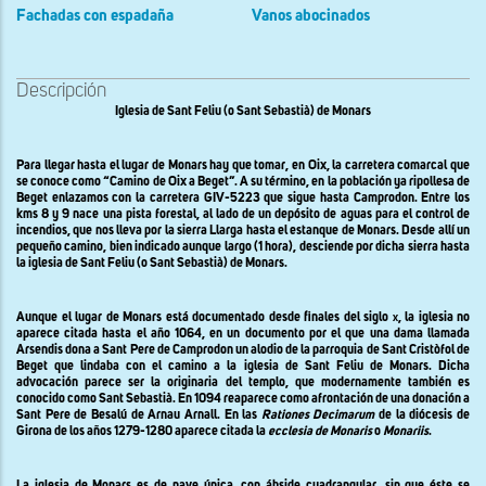
Fachadas con espadaña
Vanos abocinados
Descripción
Iglesia de Sant Feliu (o Sant Sebastià) de Monars
Para llegar hasta el lugar de Monars hay que tomar, en Oix, la carretera comarcal que
se conoce como “Camino de Oix a Beget”. A su término, en la población ya ripollesa de
Beget enlazamos con la carretera GIV-5223 que sigue hasta Camprodon. Entre los
kms 8 y 9 nace una pista forestal, al lado de un depósito de aguas para el control de
incendios, que nos lleva por la sierra Llarga hasta el estanque de Monars. Desde allí un
pequeño camino, bien indicado aunque largo (1 hora), desciende por dicha sierra hasta
la iglesia de Sant Feliu (o Sant Sebastià) de Monars.
Aunque el lugar de Monars está documentado desde finales del siglo
x
, la iglesia no
aparece citada hasta el año 1064, en un documento por el que una dama llamada
Arsendis dona a Sant Pere de Camprodon un alodio de la parroquia de Sant Cristòfol de
Beget que lindaba con el camino a la iglesia de Sant Feliu de Monars. Dicha
advocación parece ser la originaria del templo, que modernamente también es
conocido como Sant Sebastià. En 1094 reaparece como afrontación de una donación a
Sant Pere de Besalú de Arnau Arnall. En las
Rationes Decimarum
de la diócesis de
Girona de los años 1279-1280 aparece citada la
ecclesia de Monaris
o
Monariis
.