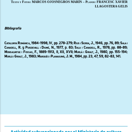
Texto y Fotos: MARCOS OJOSNEGROS MARÍN – Planos: FRANCESC XAVIER
LLAGOSTERA GELIS
BIbliografía
Catalunya Romànica
, 1984-1998, IV
,
pp. 278-279; R
ius i Serra
, J., 1946, pp. 76, 89; S
ala i
Canadell,
R. y P
uigdevall i Diumé,
N., 1977, p. 83; S
ala i Canadell,
R., 1978, pp. 88-89;
M
onsalvatge i Fossas,
F., 1889-1913, II, XII, XVII; M
urlà i Giralt,
J., 1980, pp. 155-194;
M
urlà i Giralt,
J., 1983;
Marquès i Planagumà
, J. M., 1984, pp. 23, 47, 59, 82-83, 141.