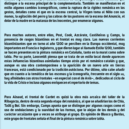
distingue a la escena principal de
la complementaria.
También
se manifiestan en el
estilo algunos cambios iconográficos, como la ruptura de la rigidez románica en los
gestos, detalles como el que en la escena central, la Virgen toma al Niño con sus
manos, la agitación del perro y las cabras de los pastores en la escena del Anuncio, el
dolor de la madre en la matanza de los inocentes, por enumerar algunos.
Para muchos autores, entre ellos, Post, Cook, Azcárate, Castiñeiras y Camps, la
presencia de rasgos bizantinos en el frontal es muy clara. Las nuevas corrientes
bizantinizantes que en torno al año 1200 se perciben en la Europa occidental, muy
importantes en Francia e Inglaterra, y que dieron lugar al llamado Estilo 1200, también
se hacen presentes en la pintura románica en Cataluña, tanto en la mural como sobre
tabla. Por su parte, Loosveldt piensa que se trata de un estilo local donde aparecen
estas influencias bizantinas asimiladas tiempo atrás por el románico catalán y que,
aunque es una obra contemporánea a la aparición de un nuevo arte en tierras
francesas, está condicionado por la tradición autóctona. Por último, sólo cabe añadir
que en cuanto a la temática de las escenas y la iconografía, frecuente en el siglo
xiii
,
hay afinidades con otros frontales –en especial con el de Avià–, dedicados al ciclo de
la vida de Cristo e incluso algunos enriquecen el repertorio de temas.
Para Ainaud, el frontal de Cardet es quizá la obra más arcaica del taller de la
Ribagorza, dentro de esta segunda etapa del románico, al que se añadirían los de Chía,
Taüll y Boí. Sin embargo, Camps apunta que se distingue por algunos rasgos como el
uso de ondulaciones y la suavidad de las formas, que lo alejan de los demás y del
carácter arcaizante que a veces se atribuye al grupo
.
En opinión de Blasco y Bardas,
este grupo de frontales señala el final de la pintura románica sobre tabla
.