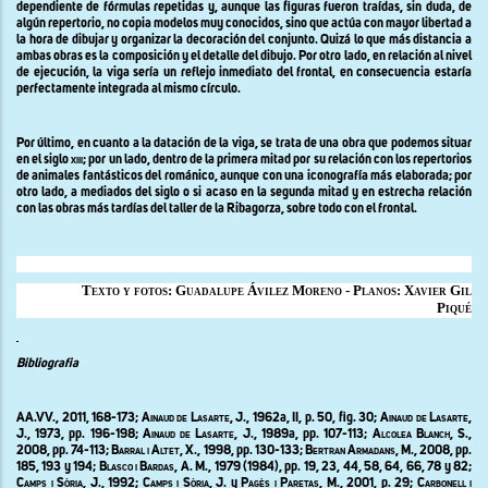
dependiente de fórmulas repetidas y, aunque las figuras fueron traídas, sin duda, de
algún repertorio, no copia modelos muy conocidos, sino que actúa con mayor libertad a
la hora de dibujar y organizar la decoración del conjunto. Quizá lo que más distancia a
ambas obras es la composición y el detalle del dibujo. Por otro lado, en relación al nivel
de ejecución, la viga sería un reflejo inmediato del frontal, en consecuencia estaría
perfectamente integrada al mismo círculo.
Por último, en cuanto a la datación de la viga, se trata de una obra que podemos situar
en el siglo
xiii
; por un lado, dentro de la primera mitad por su relación con los repertorios
de animales fantásticos del románico, aunque con una iconografía más elaborada
;
por
otro lado, a mediados del siglo o si acaso en la segunda mitad y en estrecha relación
con las obras más tardías del taller de la Ribagorza, sobre todo con el frontal.
Texto y fotos: Guadalupe Ávilez Moreno - Planos: Xavier Gil
Piqué
Bibliografia
AA.VV., 2011, 168-173;
Ainaud de Lasarte, J., 1962
a
, II,
p. 50, fig. 30;
Ainaud de Lasarte,
J.,
1973, pp. 196-198;
Ainaud de Lasarte, J., 1989
a
,
pp. 107-113
;
Alcolea Blanch, S.,
2008,
pp. 74-113;
Barral i Altet, X., 1998,
pp. 130-133;
Bertran Armadans
, M., 2008, pp.
185, 193 y 194;
Blasco i Bardas,
A. M.,
1979 (
1984), pp. 19, 23, 44, 58, 64, 66, 78 y 82;
Camps i Sòria, J.,
1992;
Camps i Sòria, J.
y
Pagès i Paretas, M., 2001,
p.
29
;
Carbonell i