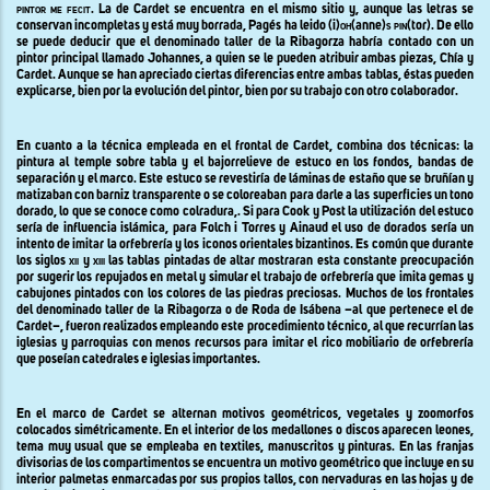
pintor me fecit.
La de Cardet se encuentra en el mismo sitio y, aunque las letras se
conservan incompletas y está muy borrada, Pagés ha leido (i
)oh(
anne
)s pin(
tor
).
De ello
se puede deducir que el denominado taller de la Ribagorza habría contado con un
pintor principal llamado Johannes, a quien se le pueden atribuir ambas piezas, Chía y
Cardet. Aunque se han apreciado ciertas diferencias entre ambas tablas, éstas pueden
explicarse, bien por la evolución del pintor, bien por su trabajo con otro colaborador.
En cuanto a la técnica empleada en el frontal de Cardet, combina dos técnicas: la
pintura al temple sobre tabla y el bajorrelieve de estuco en los fondos, bandas de
separación y el marco. Este estuco se revestiría de láminas de estaño que se bruñían y
matizaban con barniz transparente o se coloreaban para darle a las superficies un tono
dorado, lo que se conoce como colradura,. Si p
ara Cook y Post la utilización del estuco
sería de influencia islámica, para Folch i Torres y Ainaud el uso de dorados sería un
intento de imitar la orfebrería y los iconos orientales bizantinos.
Es común que durante
los siglos
xii
y
xiii
las tablas pintadas de altar mostraran esta constante preocupación
por sugerir los repujados en metal y simular el trabajo de orfebrería que imita gemas y
cabujones pintados con los colores de las piedras preciosas. Muchos de los frontales
del denominado taller de la Ribagorza o de Roda de Isábena –al que pertenece el de
Cardet–, fueron realizados empleando este procedimiento técnico, al que recurrían las
iglesias y parroquias con menos recursos para imitar el rico mobiliario de orfebrería
que poseían catedrales e iglesias importantes.
En el marco de Cardet se alternan motivos geométricos, vegetales y zoomorfos
colocados simétricamente. En el interior de los medallones o discos aparecen leones,
tema muy usual que se empleaba en
textiles, manuscritos y pinturas. En las franjas
divisorias de los compartimentos se encuentra un motivo geométrico que incluye en su
interior palmetas enmarcadas por sus propios tallos, con nervaduras en las hojas y de