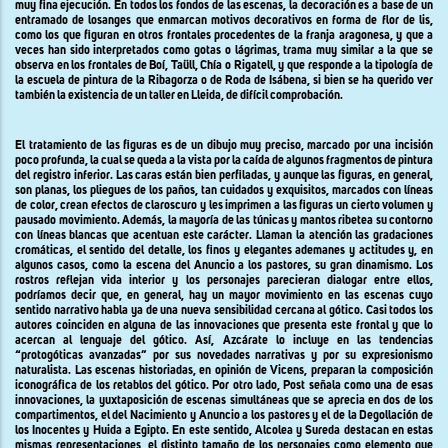
muy fina ejecución.
En todos los fondos de las escenas, la decoración es a base de un
entramado de losanges que enmarcan motivos decorativos en forma de flor de lis,
como los que figuran en otros frontales procedentes de la franja aragonesa,
y que
a
veces han sido interpretados como gotas o lágrimas, trama muy similar a la que se
observa en los frontales de Boí, Taüll, Chía o Rigatell, y que responde a la tipología de
la escuela de pintura de la Ribagorza o de Roda de Isábena, si bien se ha querido ver
también la existencia de un taller en Lleida, de difícil comprobación.
El tratamiento de las figuras es de un dibujo muy preciso, marcado por una incisión
poco profunda, la cual se queda a la vista por la caída de algunos fragmentos de pintura
del registro inferior
. L
as caras están bien perfiladas, y aunque las figuras, en general,
son planas, los pliegues de los paños, tan cuidados y exquisitos, marcados con líneas
de color, crean efectos de claroscuro y les imprimen a las figuras un cierto volumen y
pausado movimiento. Además, la mayoría de las túnicas y mantos ribetea su contorno
con líneas blancas que acentuan este carácter. Llaman la atención las gradaciones
cromáticas, el sentido del detalle, los finos y elegantes ademanes y actitudes y, en
algunos casos, como la escena del Anuncio a los pastores, su gran dinamismo. Los
rostros reflejan vida interior y los personajes parecieran dialogar entre ellos,
podríamos decir que, en general, hay un mayor movimiento en las escenas cuyo
sentido narrativo habla ya de una nueva sensibilidad cercana al gótico. Casi todos los
autores coinciden en alguna de las innovaciones que presenta este frontal y que lo
acercan al lenguaje del gótico. Así, Azcárate lo incluye en las tendencias
“protogóticas avanzadas” por sus novedades narrativas y por su expresionismo
naturalista. Las escenas historiadas, en opinión de Vicens, preparan la composición
iconográfica de los retablos del gótico
.
Por otro lado, Post señala como una de esas
innovaciones, la yuxtaposición de escenas simultáneas que se aprecia en dos de los
compartimentos, el del Nacimiento y Anuncio a los pastores y el de la Degollación de
los Inocentes y Huida a Egipto. En este sentido, Alcolea y Sureda destacan en estas
mismas representaciones, el distinto tamaño de los personajes como elemento que