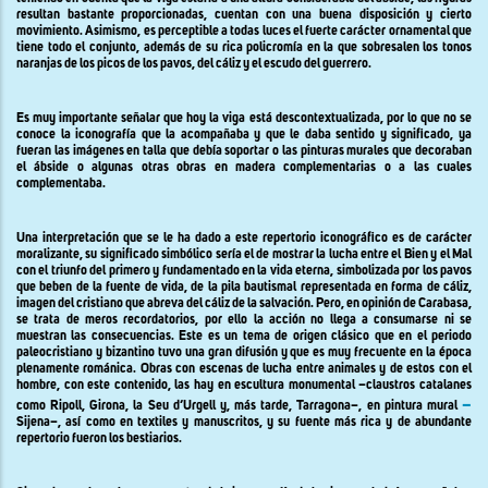
resultan bastante proporcionadas, cuentan con una buena disposición y cierto
movimiento. Asimismo, es perceptible a todas luces el fuerte carácter ornamental que
tiene todo el conjunto, además de su rica policromía en la que sobresalen los tonos
naranjas de los picos de los pavos, del cáliz y el escudo del guerrero.
Es muy importante señalar que hoy la viga está descontextualizada, por lo que no se
conoce la iconografía que la acompañaba y que le daba sentido y significado, ya
fueran las imágenes en talla que debía soportar o las pinturas murales que decoraban
el ábside o algunas otras obras en madera complementarias o a las cuales
complementaba
.
Una interpretación que se le ha dado a este repertorio iconográfico es de carácter
moralizante, su significado simbólico sería el de mostrar la lucha entre el Bien y el Mal
con el triunfo del primero y fundamentado en la vida eterna, simbolizada por los pavos
que beben de la fuente de vida, de la pila bautismal representada en forma de cáliz,
imagen del cristiano que abreva del cáliz de la salvación. Pero, en opinión de Carabasa,
se trata de meros recordatorios, por ello la acción no llega a consumarse ni se
muestran las consecuencias. Este es un tema de origen clásico que en el periodo
paleocristiano y bizantino tuvo una gran difusión y que es muy frecuente en la época
plenamente románica. Obras con escenas de lucha entre animales y de estos con el
hombre, con este contenido, las hay en escultura monumental –claustros catalanes
–
como Ripoll, Girona, la Seu d’Urgell y, más tarde, Tarragona–, en pintura mural
Sijena–, así como en textiles y manuscritos, y su fuente más rica y de abundante
repertorio fueron los bestiarios.