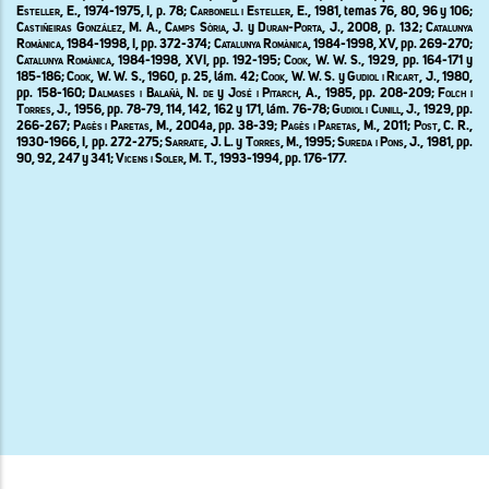
Esteller, E., 1974-1975, I,
p. 78;
Carbonell i Esteller, E.,
1981, temas 76, 80, 96 y 106;
Castiñeiras González, M. A., Camps Sòria, J.
y
Duran-Porta, J.
,
2008,
p.
132; Catalunya
Romànica, 1984-1998, I,
pp.
372-374;
Catalunya Romànica, 1984-1998, XV,
pp.
269-270;
Catalunya Romànica, 1984-1998,
XVI, pp. 192-195;
Cook, W. W. S., 1929,
pp. 164-171 y
185-186;
Cook, W. W. S.,
1960, p. 25, lám. 42;
Cook, W. W. S.
y
Gudiol i Ricart, J., 1980,
pp. 158-160;
Dalmases i Balañà
, N. de
y
José i Pitarch
, A., 1985,
pp. 208-209
;
Folch i
Torres, J., 1956,
pp. 78-79, 114, 142, 162 y 171, lám. 76-78;
Gudiol i Cunill, J., 1929,
pp.
266-267;
Pagès i Paretas, M.,
2004a, pp. 38-39;
Pagès i Paretas, M.,
2011;
Post
,
C. R.,
1930-1966,
I, pp. 272-275;
Sarrate, J. L.
y
Torres, M., 1995
;
Sureda i Pons, J.,
1981, pp.
90, 92, 247 y 341;
Vicens i Soler, M. T.,
1993-1994, pp. 176-177.