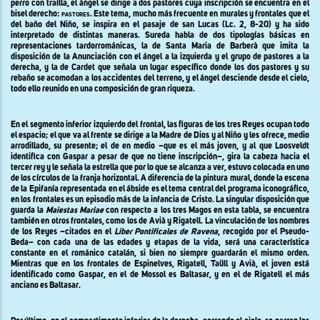
perro con traílla, el ángel se dirige a dos pastores cuya inscripción se encuentra en el
bisel derecho:
pastores
. Este tema, mucho más frecuente en murales y frontales que el
del baño del Niño, se inspira en el pasaje de san Lucas (Lc. 2, 8-20) y ha sido
interpretado de distintas maneras. Sureda habla de dos tipologías básicas en
representaciones tardorrománicas, la de Santa Maria de Barberà que imita la
disposición de la Anunciación con el ángel a la izquierda y el grupo de pastores a la
derecha, y la de Cardet que señala un lugar específico donde los dos pastores y su
rebaño se acomodan a los accidentes del terreno, y el ángel desciende desde el cielo,
todo ello reunido en una composición de gran riqueza.
En el segmento inferior izquierdo del frontal, las figuras de los tres Reyes ocupan todo
el espacio; el que va al frente se dirige a la Madre de Dios y al Niño y les ofrece, medio
arrodillado, su presente; el de en medio –que es el más joven, y al que Loosveldt
identifica con Gaspar a pesar de que no tiene inscripción–
,
gira la cabeza hacia el
tercer rey y le señala la estrella que por lo que se alcanza a ver, estuvo colocada en uno
de los círculos de la franja horizontal
.
A diferencia de la pintura mural, donde la escena
de la Epifanía representada en el ábside es el tema central del programa iconográfico,
en los frontales es un episodio más de la infancia de Cristo. La singular disposición que
guarda la
Maiestas Mariae
con respecto a los tres Magos en esta tabla, se encuentra
también en otros frontales, como los de Avià y Rigatell. La vinculación de los nombres
de los Reyes –citados en el
Liber Pontificales de Ravena
,
recogido por el Pseudo-
Beda– con cada una de las edades y etapas de la vida, será una característica
constante en el románico catalán, si bien no siempre guardarán el mismo orden.
Mientras que en los frontales de Espinelves, Rigatell, Taüll y Avià, el joven está
identificado como Gaspar, en el de Mossol es Baltasar, y en el de Rigatell el más
anciano es Baltasar.