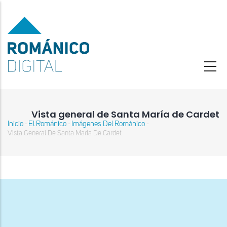
Pasar
al
contenido
principal
Vista general de Santa María de Cardet
Inicio
El Románico
Imágenes Del Románico
-
-
-
Sobrescribir
Vista General De Santa María De Cardet
enlaces
de
ayuda
a
la
navegación