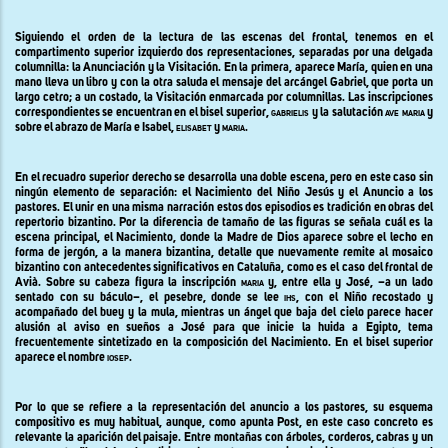
Siguiendo el orden de la lectura de las escenas del frontal, tenemos en el
compartimento superior izquierdo dos representaciones, separadas por una delgada
columnilla: la Anunciación y
la Visitación. En
la primera, aparece María, quien en una
mano lleva un libro y con la otra saluda el mensaje del arcángel Gabriel, que porta un
largo cetro; a un costado, la Visitación enmarcada por columnillas. Las inscripciones
correspondientes se encuentran en el bisel superior,
gabrielis
y la salutación
ave maria
y
sobre el abrazo de María e Isabel
, elisabet
y
maria.
En el recuadro superior derecho se desarrolla una doble escena, pero en este caso sin
ningún elemento de separación: el Nacimiento del Niño Jesús y el Anuncio a los
pastores. El unir en una misma narración estos dos episodios es tradición en obras del
repertorio bizantino. Por la diferencia de tamaño de las figuras se señala cuál es la
escena principal, el Nacimiento, donde la Madre de Dios aparece sobre el lecho en
forma de jergón, a la manera bizantina, detalle que nuevamente remite al mosaico
bizantino con antecedentes significativos en Cataluña, como es el caso del frontal de
Avià
.
Sobre su cabeza figura la inscripción
maria
y, entre ella y José, –a un lado
sentado con su báculo–, el pesebre, donde se lee
ihs
, con el Niño recostado y
acompañado del buey y la mula, mientras un ángel que baja del cielo parece hacer
alusión al aviso en sueños a José para que inicie la huida a Egipto, tema
frecuentemente sintetizado en la composición del Nacimiento. En el bisel superior
aparece el nombre
iosep
.
Por lo que se refiere a la representación del anuncio a los pastores, su esquema
compositivo es muy habitual, aunque, como apunta Post, en este caso concreto es
relevante la aparición del paisaje. Entre montañas con árboles, corderos, cabras y un