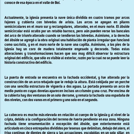
conoce de esa época en el valle de Boí.
Actualmente, la iglesia presenta la nave única dividida en cuatro tramos por arcos
fajones y cubierta con bóvedas de arista. Los arcos se apoyan en pilares
semicirculares en el muro sur y rectangulares, alterados, en el muro norte. El ábside
semicircular está oculto por un retablo barroco, pero aún pueden verse los bancales
del arco de triunfo alterado cuando se tendieron las bóvedas. Asimismo, a la derecha
del ábside se agregó a la obra original una habitación de planta irregular que funcionó
como sacristía, y en el muro norte de la nave una capilla. Asimismo, a los pies de la
iglesia hay un coro de madera totalmente enyesado y decorado. Todas estas
alteraciones y transformaciones hacen que sea muy difícil observar la estructura
original del edificio, que sólo es visible al exterior, razón por la cual no se puede leer la
historia constructiva del edificio.
La puerta de entrada se encuentra en la fachada occidental, y fue alterada por la
construcción de un arco rebajado que le redujo la altura. Está cobijada por un porche
con una sencilla estructura de viguería a dos aguas. La portada presenta un arco de
medio punto en cuyas dovelas aparecen incisos un crismón y una cruz. Por encima de
la cubierta hay dos ventanas de un solo derrame, y remata la fachada una espadaña de
dos niveles, con dos vanos en el primero y uno solo en el segundo.
La cabecera es mucho más elevada en relación al cuerpo de la iglesia y al nivel de la
cripta, debido a la configuración del terreno de fuerte pendiente en esa zona. Ninguna
fachada tiene ornamentación a excepción del ábside, que exteriormente está
articulado en cinco entrepaños divididos por lesenas que delimitan, debajo del alero, el
friso continuo de dientes de sierra y las arcuaciones, esculpidas en un solo sillar, en