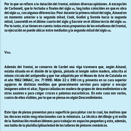
Por lo que se refiere a la datación del frontal, existen diversas opiniones. A excepción
de Carbonell, que lo fechaba a finales del siglo
xii
, hoy todos coinciden en que es obra
del siglo
xiii
, con algunas diferencias: Post durante la primera mitad del siglo, Ainaud en
un momento anterior a la segunda mitad, Cook, Gudiol y Sureda hacia la segunda
mitad, Loosveldt en el último cuarto del siglo y Sarrate en el último tercio del siglo
xiii
.
Por lo tanto, si se tienen en cuenta todas estas propuestas de los estudiosos del frontal,
su ejecución se puede ubicar entre mediados y la segunda mitad del siglo
xiii
.
Viga.
Además del frontal, se conserva de Cardet una viga travesera que, según Ainaud,
estaba situada en el ábside de la iglesia
,
pintada al temple sobre madera, adscrita al
mismo círculo del antipendio y que fue adquirida por el Museo de Arte de Cataluña en
el año 1962 (MNAC, inv. 71 999). Mide 22 x
390 cm
y presenta en su cara superior
agujeros de distintas medidas que generalmente servían para sujetar o encajar
imágenes sobre el altar, figuras talladas en madera de grupos de descendimientos o de
otros asuntos o para colgar cruces o palomas eucarísticas. En este caso son varios,
cuatro de ellos visibles, por lo que se piensa en algún Descendimiento.
Este tipo de piezas presentan poca superficie para pintar con lo cual, los motivos que
las decoran están muy relacionados con la miniatura. La técnica del dibujo y el estilo
de la iluminación resultan idóneos para trabajar en espacios pequeños y esto, además,
nos habla de la pluridisciplinariedad de los talleres de pintores románicos
.