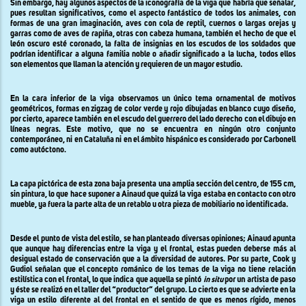
Sin embargo, hay algunos aspectos de la iconografía de la viga que habría que señalar,
pues resultan significativos, como el aspecto fantástico de todos los animales, con
formas de una gran imaginación, aves con cola de reptil, cuernos o largas orejas y
garras como de aves de rapiña, otras con cabeza humana, también el hecho de que el
león oscuro esté coronado, la falta de insignias en los escudos de los soldados que
podrían identificar a alguna familia noble o añadir significado a la lucha, todos ellos
son elementos que llaman la atención y requieren de un mayor estudio.
En la cara inferior de la viga observamos un único tema ornamental de motivos
geométricos, formas en zigzag de color verde y rojo dibujadas en blanco cuyo diseño,
por cierto, aparece también en el escudo del guerrero del lado derecho con el dibujo en
líneas negras. Este motivo, que no se encuentra en ningún otro conjunto
contemporáneo, ni en Cataluña ni en el ámbito hispánico es considerado por Carbonell
como autóctono.
La capa pictórica de esta zona baja presenta una amplia sección del centro, de
155 cm
,
sin pintura, lo que hace suponer a Ainaud que quizá la viga estaba en contacto con otro
mueble, ya fuera la parte alta de un retablo u otra pieza de mobiliario no identificada.
Desde el punto de vista del estilo, se han planteado diversas opiniones; Ainaud apunta
que aunque hay diferencias entre la viga y el frontal, estas pueden deberse más al
desigual estado de conservación que a la diversidad de autores. Por su parte, Cook y
Gudiol señalan que el concepto románico de los temas de la viga no tiene relación
estilística con el frontal, lo que indica que aquella se pintó
in situ
por un artista de paso
y éste se realizó en el taller del “productor” del grupo. Lo cierto es que se advierte en la
viga un estilo diferente al del frontal en el sentido de que es menos rígido, menos