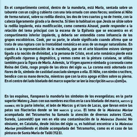
En el compartimento central, dentro de la mandorla, está María, sentada sobre un
taburete con un cojín y cubierto con una tela ornada con unos flecos; sostiene al Niño
de forma natural, sobre su rodilla diestra, los dos de tres cuartos y no de frente, con la
cabeza ligeramente girada a la derecha. Si bien lo habitual es que Jesús se sitúe sobre
la rodilla izquierda, esta modificación, como comenta Ainaud, puede responder a la
relación del tema principal con la escena de la Epifanía que se encuentra en el
compartimento inferior izquierdo, y debería ser entendida como influencia de los
grupos escultóricos. Cook, por su parte, le añade significado cuando afirma que se
trata de una ruptura con la frontalidad románica en aras de un mayor naturalismo. En
cuanto a la representación de la mandorla, que en el arte bizantino estuvo siempre
ligada a la noción de divinidad, a la persona de Cristo, en el arte románico pierde este
significado riguroso y dogmático, y vemos como en la pintura catalana, se utiliza
también para la figura de María. Además, la Virgen aparece nimbada y coronada como
Reina del Cielo, rasgo propio de las obras del siglo
xiii. L
a corona está adornada con
flores de lis, símbolo de castidad asociado siempre a ella
.
El Niño, con nimbo crucífero,
bendice con su mano derecha, mientras que con la otra apoya el libro sobre su pierna.
En el centro del lado biselado del marco superior se lee la inscripción
mater d
[omi
]ni
.
En las esquinas, flanquean la mandorla los símbolos de los evangelistas; en la parte
superior Mateo y Juan con sus nombres escritos en la cara biselada del marco,
matevs
y
ioannes
; en la parte inferior, el león de Marcos y el toro de Lucas, que llevan entre las
patas sus filacterias donde se lee
marcvs
y
lvcas
. El tema de
la
Maiestas Mariae
acompañada del Tetramorfos ha llamado la atención de diversos autores (Cook,
Sureda, Loosveldt) que ven en ello una contaminación de
la
Maiestas Domini.
No
obstante, en Cataluña, desde inicios del siglo
xii
, es habitual encontrar a
la
Maiestas
Mariae
presidiendo el ábside acompañada del Tetramorfos, como es el caso de las
pinturas de Santa Maria de Taüll (1123).