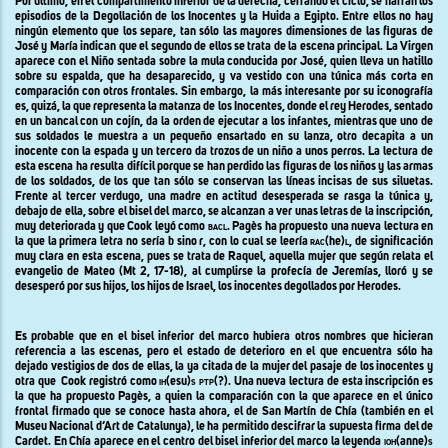
Por último, en el compartimento inferior de la derecha, cerrando el ciclo, se narran los
episodios de la Degollación de los Inocentes y la Huida a Egipto. Entre ellos no hay
ningún elemento que los separe, tan sólo las mayores dimensiones de las figuras de
José y María indican que el segundo de ellos se trata de la escena principal. La Virgen
aparece con el Niño sentada sobre la mula conducida por José, quien lleva un hatillo
sobre su espalda, que ha desaparecido, y va vestido con una túnica más corta en
comparación con otros frontales. Sin embargo, la más interesante por su iconografía
es, quizá, la que representa la matanza de los Inocentes, donde el rey Herodes, sentado
en un bancal con un cojín, da la orden de ejecutar a los infantes, mientras que uno de
sus soldados le muestra a un pequeño ensartado en su lanza, otro decapita a un
inocente con la espada y un tercero da trozos de un niño a unos perros. La lectura de
esta escena ha resulta difícil porque se han perdido las figuras de los niños y
las armas
de los soldados, de los que tan sólo se conservan las líneas incisas de sus siluetas.
Frente al tercer verdugo, una madre en actitud desesperada se rasga la túnica y,
debajo de ella, sobre el bisel del marco, se alcanzan a ver unas letras de la inscripción,
muy deteriorada y que Cook leyó como
bacl
. Pagès ha propuesto una nueva lectura en
la que la primera letra no sería b sino r, con lo cual se leería
rac(
he
)l
, de significación
muy clara en esta escena, pues se trata de Raquel, aquella mujer que según relata el
evangelio de Mateo
(Mt 2, 17-18),
al cumplirse la profecía de Jeremías, lloró y se
desesperó por sus hijos, los hijos de Israel, los inocentes degollados por Herodes.
Es probable que
en el bisel inferior del marco hubiera otros nombres que hicieran
referencia a las escenas, pero el estado de deterioro en el que encuentra sólo ha
dejado vestigios de dos de ellas, la ya citada de la mujer del pasaje de los inocentes y
otra que
Cook registró como
ih(
esu
)s ptp(?).
Una nueva lectura de esta inscripción es
la que ha propuesto Pagès, a quien la comparación con la que aparece en el único
frontal firmado que se conoce hasta ahora, el de San Martín de Chía (también en el
Museu Nacional d’Art de Catalunya), le ha permitido descifrar la supuesta firma del de
Cardet. En Chía aparece en el centro del bisel inferior del marco la leyenda
ioh(
anne
)s