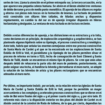
series de tres. Llama la atención en el primer entrepaño sur, la tercera arcuación, en la
que aparece una pequeña cabeza humana. Se abren en el lienzo absidal tres ventanas
de doble derrame y arco de medio punto monolítico. El aparejo de los sillares es regular
y alterna con piezas más toscas en la formación de lesenas. La fachada de poniente
está construida con sillares bien tallados, de hiladas anchas y dispuestos
regularmente, en cambio la del sur es de aparejo irregular dispuesto en hileras
horizontales y desiguales. La ventana de esta fachada es de factura reciente.
Debido a estas diferencias de aparejo, a las disfunciones en su estructura y a la falta,
como decíamos en un principio, de exploración arqueológica y arquitectónica, se han
planteado algunas hipótesis sobre su tipología, el proceso constructivo y cronológico.
Ante todo, habría que señalar las enormes semejanzas entre ese proceso constructivo
de Santa Maria de Cardet y el que se ha encontrado en las exploraciones de Santa
Eulàlia de Erill la Vall, el paralelismo y la tipología de los pilares permiten situar el
proceso de reforma en torno a 1123, fecha de consagración de Sant Climent y Santa
Maria de Taüll, donde se encuentran el mismo tipo de pilares. Se cree que unos años
después debió de rehacerse la parte alta del muro de poniente; posteriormente, sin
poder asignar una fecha, al hundirse la bóveda y derrumbarse el muro norte, se adoptó
la solución de las bóvedas de arista y los pilares rectangulares que se encuentran
adosados al muro norte.
Por último, es importante insistir, por un lado, en la relación entre las iglesias de Santa
Maria de Cardet y Santa Eulàlia de Erill la Vall, porque ha permitido un mayor
acercamiento a los complejos y acelerados procesos constructivos que se dieron en el
valle de Boí entre finales del siglo
xi
y el primer cuarto del siglo
xii
, y por otro lado. El
referente más claro a la disposición exterior en dos pisos del ábside de Cardet es el
ábside central de la catedral de Roda de Isábena, de la que, por cierto, dependían las