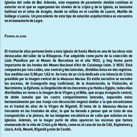
iglesias del valle de Boí. Además, este esquema de paramento absidal continuo al
exterior en el que se superponen los niveles de la cripta y de la iglesia, es bastante
habitual en el reino de Aragón, donde se utiliza en el castillo de Loarre, Murillo de
Gállego o Luesia. Un precedente de este tipo de solución arquitectónica se encuentra
en el monasterio de Leyre.
Frontal de altar
El frontal de altar perteneciente a esta iglesia de Santa Maria es una de las obras más
destacadas del taller de
la Ribagorza. Fue
adquirido como parte de la colección de
Lluís Plandiura por el Museo de Barcelona en el año 1932, y hoy forma parte
importante de los fondos del Museu Nacional d’Art de Catalunya (núm. 3 903). Está
compuesto por tres calles, una central y dos laterales, divididas éstas en dos registros.
Sus medidas son 0,96 por
1,62 m
. Se trata de un ciclo dedicado a la infancia de Cristo
presidido por la imagen central de la
Maiestas Mariae
. En estilo narrativo se suceden
las escenas, de iconografía muy tradicional, de la Anunciación, la Visitación, el
Nacimiento, la Epifanía, la Degollación de los Inocentes y la Huida a Egipto
,
todas ellas
distribuidas en torno a la imagen de la Virgen y el Niño, que ocupa el espacio central,
de doble tamaño que los cuatro compartimentos laterales, separados estos
horizontalmente por una franja con decoración vegetal similar a la que encontramos
en el frontal de altar de la Virgen de Rigatell
.
El tema de
la
Maiestas Mariae
es
frecuente en los frontales de altar, lo que ha llevado a pensar que se trata de una
transposición a la pintura, de las imágenes escultóricas de culto que existían en las
iglesias. Además, en la mayor parte de ellos aparecen las escenas que hemos
enumerado de la vida de Cristo y de María, como es el caso de los de Cóll, Espinelves y
Llucà, Avià, Mosoll, Rigatell y este de Cardet
.