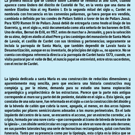
La primera noticia que se conoce sobre
Cardeto
se remonta al año 1054, cuando
aparece como lindero del distrito de Castelló de Tor, en la venta que una dama de
nombre Eizolina hizo al rey Ramiro I. En la segunda mitad del siglo
xi
, Cardet es
nombrada con frecuencia en los convenios pallaresos, ya fuera porque era vendida,
cambiada o definida por los condes de Pallars Sobirà a favor de los de Pallars Jussà.
Para 1070 Ramon IV de Pallars Jussà debió de entregarla como feudo al linaje de los
Guerreta, y, en el siglo
xii,
está documentada como alta señoría de los barones de Erill.
Uno de ellos, Bernat de Erill, en 1157, antes de marchar a Jerusalén, y para la salvación
de su alma, dejó en alodio al abad Pere y a los canónigos del monasterio de Santa María
de Lavaix, el castillo de Cardet con sus términos y pertenencias; seguramente se
incluía la parroquia de Santa Maria, que también dependió de Lavaix hasta la
Desamortización, aunque en su inventario, de principios del siglo
xiii
, no aparece. No se
cuenta con ninguna referencia directa a la parroquia de Cardet hasta 1373, cuando, en
visita pastoral por el valle de Boí, el nuncio papal se entrevistó, entre otros sacerdotes,
con el rector de Cardet.
La iglesia dedicada a santa María es una construcción de reducidas dimensiones y
aparentemente muy sencilla, pero que encierra una historia constructiva muy
compleja y, por lo mismo, demanda para su estudio una buena exploración
arqueológica y arquitectónica de las estructuras. Parece que la parte más antigua
corresponde al muro sur y parte del de poniente, datable en el siglo
xi
. Esta iglesia, que
constaba de una sola nave, fue reformada en el siglo
xii
con la construcción del ábside y
de la bóveda de cañón que cubría la nave, apoyada, al menos, en dos arcos fajones
soportados por pilares semicirculares adosados a los muros perimetrales
.
En el lado
izquierdo del centro de la nave, se encuentra el acceso, por un estrecho corredor, a la
cripta, formada por una nave corta –que corresponde al tramo de bóveda de levante de
la iglesia–, con ábside semicircular en cuyo centro se abre un vano de un solo derrame;
en sus paredes laterales hay una serie de hornacinas rectangulares, quizá con función
funeraria. Tanto por su presencia como por la tipología, esta cripta es la única que se