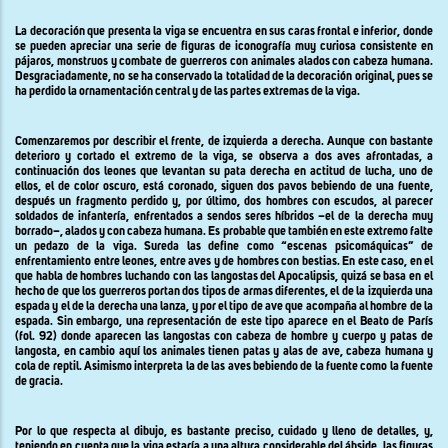
La decoración que presenta la viga se encuentra en sus caras frontal e inferior, donde
se pueden apreciar una serie de figuras de iconografía muy curiosa consistente en
pájaros, monstruos y combate de guerreros con animales alados con cabeza humana.
Desgraciadamente, no se ha conservado la totalidad de la decoración original, pues se
ha perdido la ornamentación central y de las partes extremas de la viga.
Comenzaremos por describir el frente, de izquierda a derecha. Aunque con bastante
deterioro y cortado el extremo de la viga, se observa a dos aves afrontadas, a
continuación dos leones que levantan su pata derecha en actitud de lucha, uno de
ellos, el de color oscuro, está coronado, siguen dos pavos bebiendo de una fuente,
después un fragmento perdido y, por último, dos hombres con escudos, al parecer
soldados de infantería, enfrentados a sendos seres híbridos –el de la derecha muy
borrado–, alados y con cabeza humana. Es probable que también en este extremo falte
un pedazo de la viga. Sureda las define como “escenas psicomáquicas” de
enfrentamiento entre leones, entre aves y de hombres con bestias. En este caso, en el
que habla de hombres luchando con las langostas del Apocalipsis
,
quizá se basa en el
hecho de que los guerreros portan dos tipos de armas diferentes, el de la izquierda una
espada y el de la derecha una lanza, y por el tipo de ave que acompaña al hombre de
la
espada. Sin
embargo, una representación de este tipo aparece en el Beato de París
(fol. 92) donde aparecen las langostas con cabeza de hombre y cuerpo y patas de
langosta, en cambio aquí los animales tienen patas y alas de ave, cabeza humana y
cola de reptil. Asimismo interpreta la de las aves bebiendo de la fuente como la fuente
de gracia.
Por lo que respecta al dibujo, es bastante preciso, cuidado y lleno de detalles, y,
teniendo en cuenta que la viga estaría a una altura considerable del ábside, las figuras