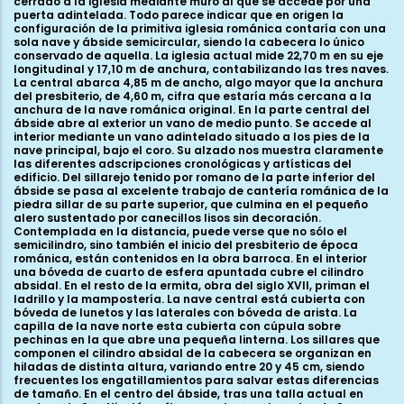
cerrado a la iglesia mediante muro al que se accede por una
puerta adintelada. Todo parece indicar que en origen la
configuración de la primitiva iglesia románica contaría con una
sola nave y ábside semicircular, siendo la cabecera lo único
conservado de aquella. La iglesia actual mide 22,70 m en su eje
longitudinal y 17,10 m de anchura, contabilizando las tres naves.
La central abarca 4,85 m de ancho, algo mayor que la anchura
del presbiterio, de 4,60 m, cifra que estaría más cercana a la
anchura de la nave románica original. En la parte central del
ábside abre al exterior un vano de medio punto. Se accede al
interior mediante un vano adintelado situado a los pies de la
nave principal, bajo el coro. Su alzado nos muestra claramente
las diferentes adscripciones cronológicas y artísticas del
edificio. Del sillarejo tenido por romano de la parte inferior del
ábside se pasa al excelente trabajo de cantería románica de la
piedra sillar de su parte superior, que culmina en el pequeño
alero sustentado por canecillos lisos sin decoración.
Contemplada en la distancia, puede verse que no sólo el
semicilindro, sino también el inicio del presbiterio de época
románica, están contenidos en la obra barroca. En el interior
una bóveda de cuarto de esfera apuntada cubre el cilindro
absidal. En el resto de la ermita, obra del siglo XVII, priman el
ladrillo y la mampostería. La nave central está cubierta con
bóveda de lunetos y las laterales con bóveda de arista. La
capilla de la nave norte esta cubierta con cúpula sobre
pechinas en la que abre una pequeña linterna. Los sillares que
componen el cilindro absidal de la cabecera se organizan en
hiladas de distinta altura, variando entre 20 y 45 cm, siendo
frecuentes los engatillamientos para salvar estas diferencias
de tamaño. En el centro del ábside, tras una talla actual en