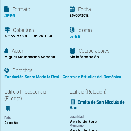
Formato
Fecha
JPEG
29/08/2012
Cobertura
Idioma
41º 22' 27.34'' , -0º 26' 11.91''
es-ES
Autor
Colaboradores
Miguel Maldonado Sacasa
Sin información
Derechos
Fundación Santa María la Real - Centro de Estudios del Románico
Edificio Procedencia
Edificio (Relación)
(Fuente)
Ermita de San Nicolás de
Bari
Localidad
País
Velilla de Ebro
España
Municipio
Velilla de Ebro