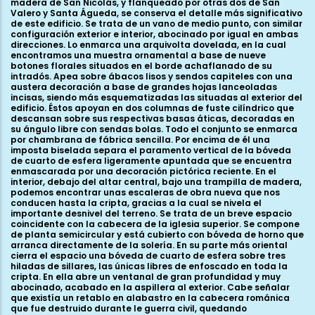
madera de San Nicolás, y flanqueado por otras dos de San
Valero y Santa Águeda, se conserva el detalle más significativo
de este edificio. Se trata de un vano de medio punto, con similar
configuración exterior e interior, abocinado por igual en ambas
direcciones. Lo enmarca una arquivolta dovelada, en la cual
encontramos una muestra ornamental a base de nueve
botones florales situados en el borde achaflanado de su
intradós. Apea sobre ábacos lisos y sendos capiteles con una
austera decoración a base de grandes hojas lanceoladas
incisas, siendo más esquematizadas las situadas al exterior del
edificio. Éstos apoyan en dos columnas de fuste cilíndrico que
descansan sobre sus respectivas basas áticas, decoradas en
su ángulo libre con sendas bolas. Todo el conjunto se enmarca
por chambrana de fábrica sencilla. Por encima de él una
imposta biselada separa el paramento vertical de la bóveda
de cuarto de esfera ligeramente apuntada que se encuentra
enmascarada por una decoración pictórica reciente. En el
interior, debajo del altar central, bajo una trampilla de madera,
podemos encontrar unas escaleras de obra nueva que nos
conducen hasta la cripta, gracias a la cual se nivela el
importante desnivel del terreno. Se trata de un breve espacio
coincidente con la cabecera de la iglesia superior. Se compone
de planta semicircular y está cubierto con bóveda de horno que
arranca directamente de la solería. En su parte más oriental
cierra el espacio una bóveda de cuarto de esfera sobre tres
hiladas de sillares, las únicas libres de enfoscado en toda la
cripta. En ella abre un ventanal de gran profundidad y muy
abocinado, acabado en la aspillera al exterior. Cabe señalar
que existía un retablo en alabastro en la cabecera románica
que fue destruido durante le guerra civil, quedando