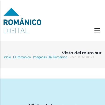
Pasar
al
contenido
principal
Vista del muro sur
Inicio
El Románico
Imágenes Del Románico
Vista Del Muro Sur
-
-
-
Sobrescribir
enlaces
de
ayuda
a
la
navegación