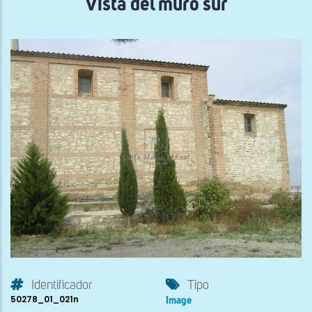
Vista del muro sur
Identificador
Tipo
50278_01_021n
Image