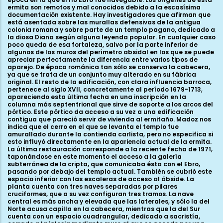
ermita son remotos y mal conocidos debido a la escasísima
documentación existente. Hay investigadores que afirman que
está asentada sobre las murallas defensivas de la antigua
colonia romana y sobre parte de un templo pagano, dedicado a
la diosa Diana según alguna leyenda popular. En cualquier caso
poco queda de esa fortaleza, salvo por la parte inferior de
algunos de los muros del perímetro absidal en los que se puede
apreciar perfectamente la diferencia entre varios tipos de
aparejo. De época románica tan sólo se conserva la cabecera,
ya que se trata de un conjunto muy alterado en su fábrica
original. El resto de la edificación, con clara influencia barroca,
pertenece al siglo XVII, concretamente al período 1679-1713,
apareciendo esta última fecha en una inscripción en la
columna más septentrional que sirve de soporte a los arcos del
pórtico. Este pórtico da acceso a su vez a una edificación
contigua que pareció servir de vivienda al ermitaño. Madoz nos
indica que el cerro en el que se levanta el templo fue
amurallado durante la contienda carlista, pero no especifica si
esto influyó directamente en la apariencia actual de la ermita.
La última restauración corresponde a la reciente fecha de 1971,
taponándose en este momento el acceso a la galería
subterránea de la cripta, que comunicaba ésta con el Ebro,
pasando por debajo del templo actual. También se cubrió este
espacio inferior con las escaleras de acceso al ábside. La
planta cuenta con tres naves separadas por pilares
cruciformes, que a su vez configuran tres tramos. La nave
central es más ancha y elevada que las laterales, y sólo la del
Norte acusa capilla en la cabecera, mientras que la del Sur
cuenta con un espacio cuadrangular, dedicado a sacristía,