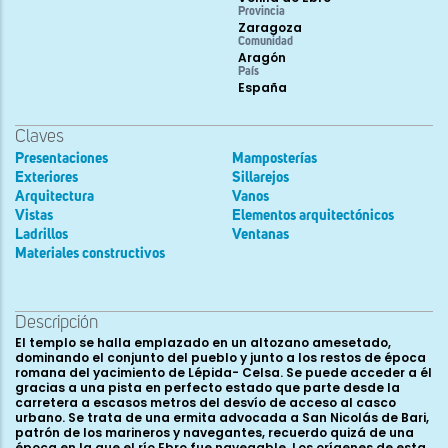
Provincia
Zaragoza
Comunidad
Aragón
País
España
Claves
Presentaciones
Mamposterías
Exteriores
Sillarejos
Arquitectura
Vanos
Vistas
Elementos arquitectónicos
Ladrillos
Ventanas
Materiales constructivos
Descripción
El templo se halla emplazado en un altozano amesetado,
dominando el conjunto del pueblo y junto a los restos de época
romana del yacimiento de Lépida- Celsa. Se puede acceder a él
gracias a una pista en perfecto estado que parte desde la
carretera a escasos metros del desvío de acceso al casco
urbano. Se trata de una ermita advocada a San Nicolás de Bari,
patrón de los marineros y navegantes, recuerdo quizá de una
época en la que el río Ebro fue navegable. Los orígenes de esta