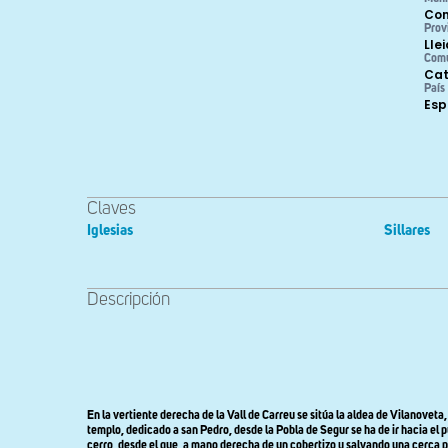
Con
Prov
Lle
Com
Cat
País
Es
Claves
Iglesias
Sillares
Descripción
En la vertiente derecha de la Vall de Carreu se sitúa la aldea de Vilanove
templo, dedicado a san Pedro, desde la Pobla de Segur se ha de ir hacia el 
cerro, desde el que, a mano derecha de un cobertizo y salvando una cerca p