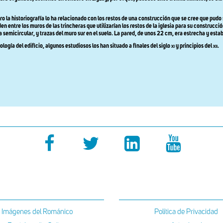
o la historiografía lo ha relacionado con los restos de una construcción que se cree que pudo 
entre los muros de las trincheras que utilizarían los restos de la iglesia para su construcció
 semicircular, y trazas del muro sur en el suelo. La pared, de unos 22 cm, era estrecha y estab
ogía del edificio, algunos estudiosos los han situado a finales del siglo
xi
y principios del
xii
.
Imágenes del Románico
Política de Privacidad