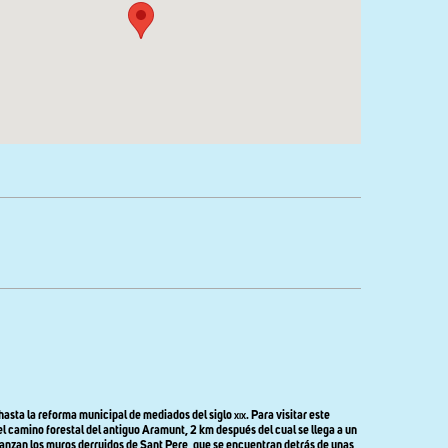
 hasta la reforma municipal de mediados del siglo
xix
. Para visitar este
el camino forestal del antiguo Aramunt, 2 km después del cual se llega a un
lcanzan los muros derruidos de Sant Pere, que se encuentran detrás de unas