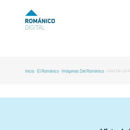
Pasar
al
MENU
TOP
contenido
principal
MAIN
NAVIGATION
Inicio
El Románico
Imágenes Del Románico
Vista De Los 
-
-
-
Sobrescribir
enlaces
de
ayuda
a
la
navegación