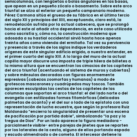
semicolumnas, con lengüetas o bolas angulares en las basas,
que apean en un pequeño zócalo o basamento. Sobre este arco
triunfal se alza al exterior un pequeño campanario moderno.
Pérez Carmona sitúa el grueso de su fábrica en el último tercio
del siglo XII y principios del XIII, exceptuando, claro está, la
remodelación sufrida por la actual cabecera, que se prolongó
hacia el este al añadir otra dependencia, en este caso utilizada
como sacristía y, cómo no, la construcción moderna que
adosada a su hastial occidental sirvió hasta hace apenas
treinta años como vivienda del ermitaño. Tal vez su pervivencia
y presencia a través de los siglos indique los verdaderos
orígenes de este singular edificio erigido, a nuestro entender, en
el primer cuarto del siglo XIII. A lo largo del muro de la actual
capilla mayor discurre una imposta de triple hilera de billetes a
la misma altura que se encuentran los cimacios de los capiteles
del arco triunfal (acentuando el sistema de muros y cubiertas)
y sobre ménsulas decoradas con figuras enormemente
expresivas (cabezas zoomorfas y humanas) a modo de
grotescos mascarones y cuadrúpedos muy toscos. También
aparecen esculpidas las cestas de los capiteles de las
columnas que soportan el arco triunfal: el del lado norte o del
evangelio con estilizadas formas fitomórficas (delicadas
palmetas de acanto) y el del sur o lado de la epístola con una
representación de lucha ecuestre, que según la profesora Ruiz
Maldonado “encierra la singularidad de presentar una escena
de pacificación por partida doble”, simbolizando “la paz y la
tregua de Dios”. Por un lado aparece la figura mediadora -
parcialmente visible- entre parejas de jinetes que se reparten
por los laterales de la cesta, alguno de ellos portando espada
y escudo almendrado o de cometa. El intercesor detiene la