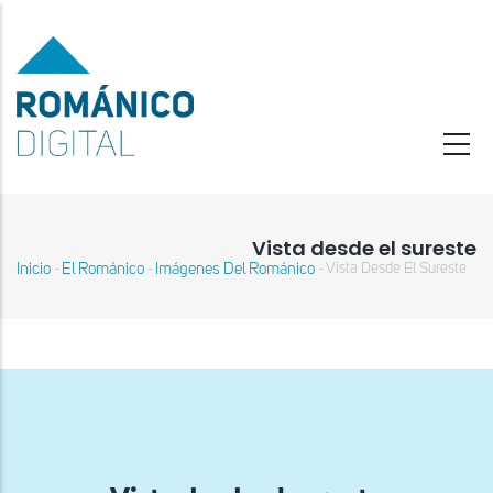
Pasar
al
contenido
principal
Vista desde el sureste
Inicio
El Románico
Imágenes Del Románico
Vista Desde El Sureste
-
-
-
Sobrescribir
enlaces
de
ayuda
a
la
navegación