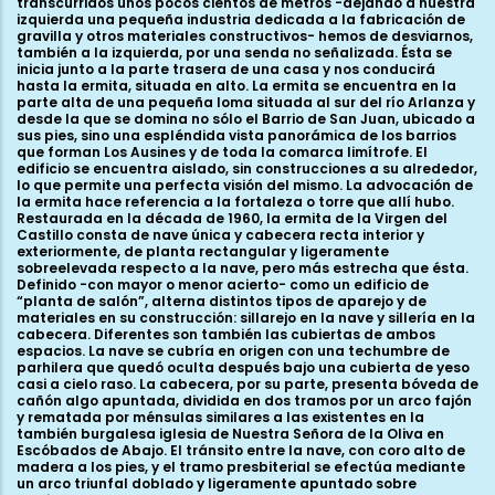
transcurridos unos pocos cientos de metros -dejando a nuestra
izquierda una pequeña industria dedicada a la fabricación de
gravilla y otros materiales constructivos- hemos de desviarnos,
también a la izquierda, por una senda no señalizada. Ésta se
inicia junto a la parte trasera de una casa y nos conducirá
hasta la ermita, situada en alto. La ermita se encuentra en la
parte alta de una pequeña loma situada al sur del río Arlanza y
desde la que se domina no sólo el Barrio de San Juan, ubicado a
sus pies, sino una espléndida vista panorámica de los barrios
que forman Los Ausines y de toda la comarca limítrofe. El
edificio se encuentra aislado, sin construcciones a su alrededor,
lo que permite una perfecta visión del mismo. La advocación de
la ermita hace referencia a la fortaleza o torre que allí hubo.
Restaurada en la década de 1960, la ermita de la Virgen del
Castillo consta de nave única y cabecera recta interior y
exteriormente, de planta rectangular y ligeramente
sobreelevada respecto a la nave, pero más estrecha que ésta.
Definido -con mayor o menor acierto- como un edificio de
“planta de salón”, alterna distintos tipos de aparejo y de
materiales en su construcción: sillarejo en la nave y sillería en la
cabecera. Diferentes son también las cubiertas de ambos
espacios. La nave se cubría en origen con una techumbre de
parhilera que quedó oculta después bajo una cubierta de yeso
casi a cielo raso. La cabecera, por su parte, presenta bóveda de
cañón algo apuntada, dividida en dos tramos por un arco fajón
y rematada por ménsulas similares a las existentes en la
también burgalesa iglesia de Nuestra Señora de la Oliva en
Escóbados de Abajo. El tránsito entre la nave, con coro alto de
madera a los pies, y el tramo presbiterial se efectúa mediante
un arco triunfal doblado y ligeramente apuntado sobre