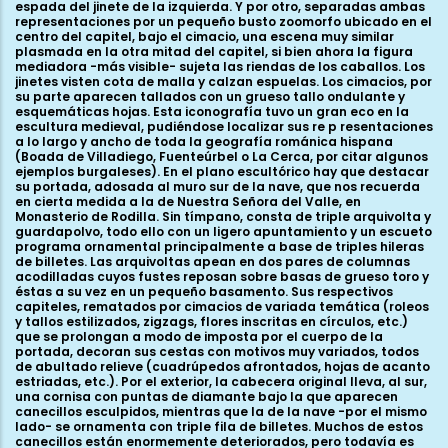
espada del jinete de la izquierda. Y por otro, separadas ambas
representaciones por un pequeño busto zoomorfo ubicado en el
centro del capitel, bajo el cimacio, una escena muy similar
plasmada en la otra mitad del capitel, si bien ahora la figura
mediadora -más visible- sujeta las riendas de los caballos. Los
jinetes visten cota de malla y calzan espuelas. Los cimacios, por
su parte aparecen tallados con un grueso tallo ondulante y
esquemáticas hojas. Esta iconografía tuvo un gran eco en la
escultura medieval, pudiéndose localizar sus re p resentaciones
a lo largo y ancho de toda la geografía románica hispana
(Boada de Villadiego, Fuenteúrbel o La Cerca, por citar algunos
ejemplos burgaleses). En el plano escultórico hay que destacar
su portada, adosada al muro sur de la nave, que nos recuerda
en cierta medida a la de Nuestra Señora del Valle, en
Monasterio de Rodilla. Sin tímpano, consta de triple arquivolta y
guardapolvo, todo ello con un ligero apuntamiento y un escueto
programa ornamental principalmente a base de triples hileras
de billetes. Las arquivoltas apean en dos pares de columnas
acodilladas cuyos fustes reposan sobre basas de grueso toro y
éstas a su vez en un pequeño basamento. Sus respectivos
capiteles, rematados por cimacios de variada temática (roleos
y tallos estilizados, zigzags, flores inscritas en círculos, etc.)
que se prolongan a modo de imposta por el cuerpo de la
portada, decoran sus cestas con motivos muy variados, todos
de abultado relieve (cuadrúpedos afrontados, hojas de acanto
estriadas, etc.). Por el exterior, la cabecera original lleva, al sur,
una cornisa con puntas de diamante bajo la que aparecen
canecillos esculpidos, mientras que la de la nave -por el mismo
lado- se ornamenta con triple fila de billetes. Muchos de estos
canecillos están enormemente deteriorados, pero todavía es