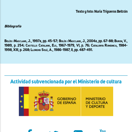
Texto y foto: Nuria Trigueros Beltrán
Bibliografía
Bolòs i Masclans, J., 1997
a
,
pp. 45-57;
Bolòs i Masclans, J., 2004
a
,
pp
. 67-88; Buron
, V.,
1989, p. 254;
Castells Catalans, Els
, 1967-1979, VI, p. 76;
Catalunya Romànica
, 1984-
1998, XIII, p. 268;
Llorens Solé, A., 1986-1987, II,
pp. 487-491.
Actividad subvencionada por el Ministerio de cultura