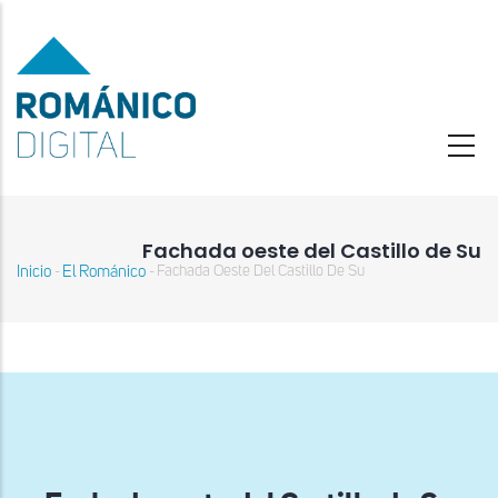
Pasar
al
contenido
principal
Fachada oeste del Castillo de Su
Inicio
El Románico
Fachada Oeste Del Castillo De Su
-
-
Sobrescribir
enlaces
de
ayuda
a
la
navegación