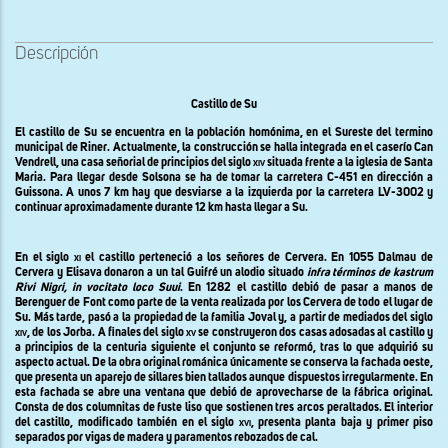
Descripción
Castillo de Su
El castillo de Su se encuentra en la población homónima, en el Sureste del termino
municipal de Riner. Actualmente, la construcción se halla integrada en el caserío Can
Vendrell, una casa señorial de principios del siglo
xiv
situada frente a la iglesia de Santa
Maria. Para llegar desde Solsona se ha de tomar la carretera C-451 en dirección a
Guissona. A unos
7 km
hay que desviarse a la izquierda por la carretera LV-3002 y
continuar aproximadamente durante 12 km hasta llegar a Su.
En el siglo
xi
el castillo perteneció a los señores de Cervera. En 1055 Dalmau de
Cervera y Elisava donaron a un tal Guifré un alodio situado
infra términos de kastrum
Rivi Nigri, in vocitato loco Suui
.
En 1282 el castillo debió de pasar a manos de
Berenguer de Font como parte de la venta realizada por los Cervera de todo el lugar de
Su. Más tarde, pasó a la propiedad de la familia Joval y, a partir de mediados del siglo
xiv,
de los Jorba. A finales del siglo
xv
se construyeron dos casas adosadas al castillo y
a principios de la centuria siguiente el conjunto se reformó, tras lo que adquirió su
aspecto actual. De la obra original románica únicamente se conserva la fachada oeste,
que presenta un aparejo de sillares bien tallados aunque dispuestos irregularmente. En
esta fachada se abre una ventana que debió de aprovecharse de la fábrica original.
Consta de dos columnitas de fuste liso que sostienen tres arcos peraltados. El interior
del castillo, modificado también en el siglo
xvi
, presenta planta baja y primer piso
separados por vigas de madera y paramentos rebozados de cal.