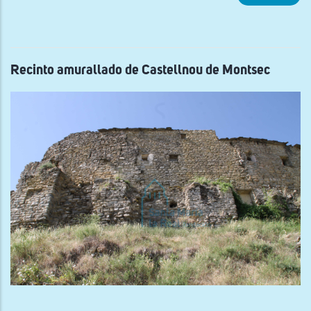
Vist
de
la
Torr
de
Ama
Recinto amurallado de Castellnou de Montsec