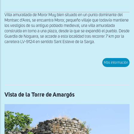
Villa amurallada de Moror Muy bien situado en un punto dominante del
Montsec d’Ares, se encuentra Moror, pequeño villaje que todavía mantiene
los vestigios de su antiguo poblado medieval, una villa amurallada
construida en torno a una plaza, desde la que se expandió el pueblo. Desde
Guardia de Noguera, se accede a esta localidad tras recorrer 7 km por la
carretera LV-9124 en sentido Sant Esteve de la Sarga.
sob
Más información
Vist
de
los
rest
de
una
torr
Vista de la Torre de Amargós
de
la
Vill
de
Mor