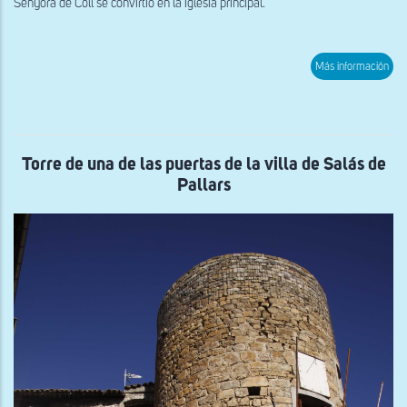
Senyora de Coll se convirtió en la iglesia principal.
sob
Más información
Vist
exte
de
la
cab
de
San
Torre de una de las puertas de la villa de Salás de
Per
Pallars
de
Sal
de
Pall