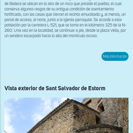
de Bellera se ubican en lo alto de un risco que preside el pueblo, el cual
conserva algunos rasgos de su antigua condición de asentamiento
fortificado, con las casas que cierran el recinto amurallado y, al menos, un
portal de acceso, al norte, junto a la iglesia parroquial. Se accede a esta
población por la carretera L-521, que se toma en el kilómetro 325 de la N-
260. Una vez en la localidad, se continuar a pie, desde la plaza Vella, por
un sendero escarpado hacia lo alto del montículo rocoso.
sob
Más información
Vist
de
los
rest
del
Cast
de
Vista exterior de Sant Salvador de Estorm
Sar
de
Bel
des
el
sur