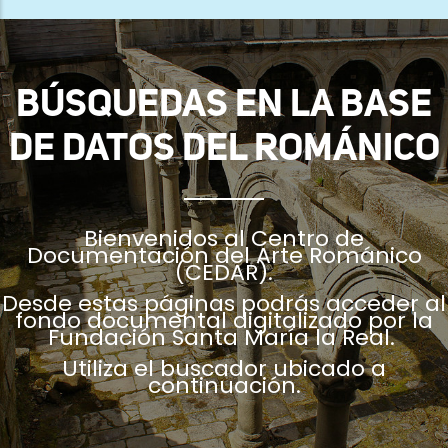
ayuda
a
la
BÚSQUEDAS EN LA BASE
navegación
DE DATOS DEL ROMÁNICO
Bienvenidos al Centro de
Documentación del Arte Románico
(CEDAR).
Desde estas páginas podrás acceder al
fondo documental digitalizado por la
Fundación Santa María la Real.
Utiliza el buscador ubicado a
continuación.