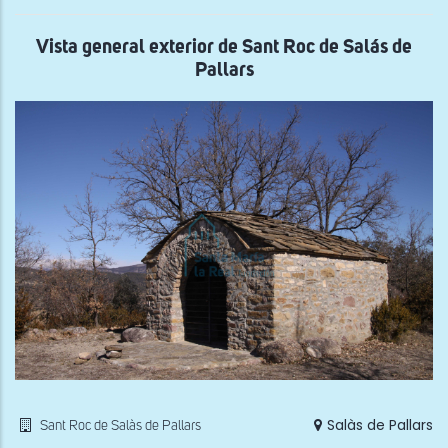
ábs
de
San
Vista general exterior de Sant Roc de Salás de
Ceb
Pallars
de
Sal
de
Pall
Salàs de Pallars
Sant Roc de Salàs de Pallars