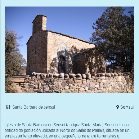
de
San
Est
de
la
Sar
Sensui
Santa Barbara de sensui
Iglesia de Santa Bàrbara de Sensui (antigua Santa Maria) Sensui es una
entidad de población ubicada al Norte de Salàs de Pallars, situada en un
emplazamiento elevado, en una pequeña loma entre torrenteras y