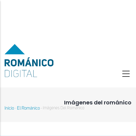
Pasar
al
contenido
principal
Imágenes del románico
Inicio
El Románico
Imágenes Del Románico
-
-
Sobrescribir
enlaces
de