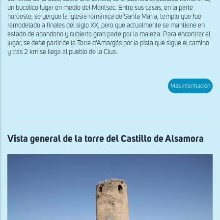
un bucólico lugar en medio del Montsec. Entre sus casas, en la parte
noroeste, se yergue la iglesia románica de Santa Maria, templo que fue
remodelado a finales del siglo XX, pero que actualmente se mantiene en
estado de abandono y cubierto gran parte por la maleza. Para encontrar el
lugar, se debe partir de la Torre d’Amargós por la pista que sigue el camino
y tras 2 km se llega al pueblo de la Clua.
sob
Más información
Vist
exte
del
mur
sur
de
San
Vista general de la torre del Castillo de Alsamora
Mar
de
la
Clu
de
mon