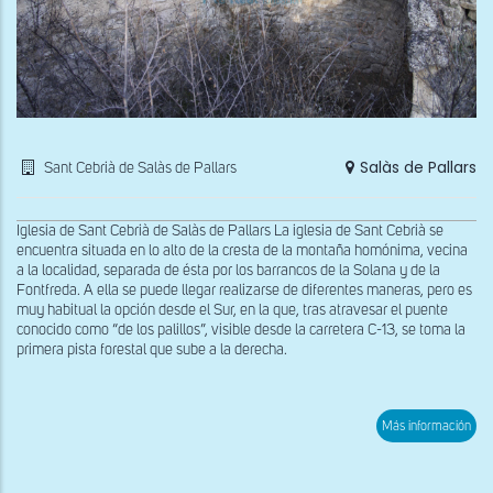
Salàs de Pallars
Sant Cebrià de Salàs de Pallars
Iglesia de Sant Cebrià de Salàs de Pallars La iglesia de Sant Cebrià se
encuentra situada en lo alto de la cresta de la montaña homónima, vecina
a la localidad, separada de ésta por los barrancos de la Solana y de la
Fontfreda. A ella se puede llegar realizarse de diferentes maneras, pero es
muy habitual la opción desde el Sur, en la que, tras atravesar el puente
conocido como “de los palillos”, visible desde la carretera C-13, se toma la
primera pista forestal que sube a la derecha.
sob
Más información
Res
del
inte
del