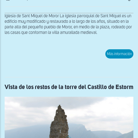
Iglesia de Sant Miquel de Moror La iglesia parroquial de Sant Miquel es un
edificio muy modificado y restaurado a lo largo de los años, situado en la
parte alta del pequeño pueblo de Moror, en medio de la plaza, rodeado por
las casas que conforman la villa amurallada medieval.
sob
Más información
Vist
exte
des
el
sur
de
San
Vista de los restos de la torre del Castillo de Estorm
Miq
de
Mor