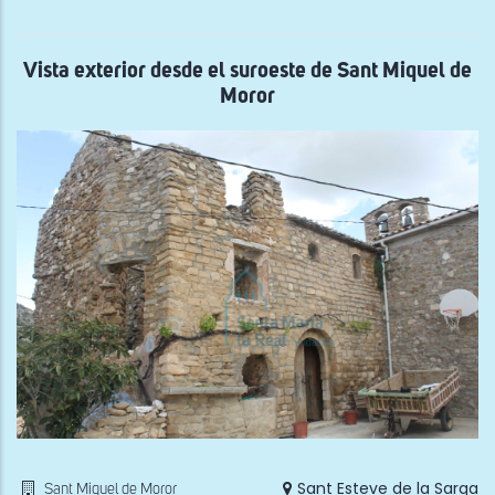
San
Sal
de
Est
Vista exterior desde el suroeste de Sant Miquel de
Moror
Sant Esteve de la Sarga
Sant Miquel de Moror