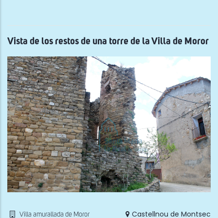
de
los
rest
de
la
torr
Vista de los restos de una torre de la Villa de Moror
del
Cast
de
Est
Castellnou de Montsec
Villa amurallada de Moror