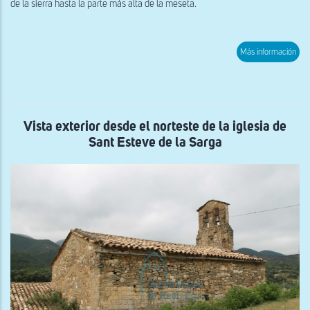
de la sierra hasta la parte más alta de la meseta.
sob
Más información
Vist
exte
des
el
nor
de
San
Vista exterior desde el norteste de la iglesia de
Sal
Sant Esteve de la Sarga
de
San
Est
de
la
Sar