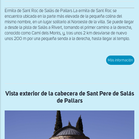
Ermita de Sant Roc de Salàs de Pallars La ermita de Sant Roc se
encuentra ubicada en la parte más elevada de la pequeña colina del
mismo nombre, en un lugar solitario al Noroeste de la villa. Se puede llegar
a desde la pista de Salàs a Rivert, tomando el primer camino a la derecha,
conocido como Camí dels Monts, y, tras unos 2 km desviarse de nuevo
unos 200 m por una pequeña senda a la derecha, hasta llegar al templo.
sob
Más información
Vist
gen
exte
de
San
Roc
de
Vista exterior de la cabecera de Sant Pere de Salás
Sal
de Pallars
de
Pall