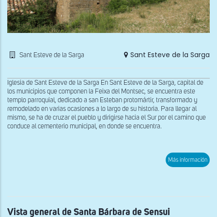
Sant Esteve de la Sarga
Sant Esteve de la Sarga
Iglesia de Sant Esteve de la Sarga En Sant Esteve de la Sarga, capital de
los municipios que componen la Feixa del Montsec, se encuentra este
templo parroquial, dedicado a san Esteban protomártir, transformado y
remodelado en varias ocasiones a lo largo de su historia. Para llegar al
mismo, se ha de cruzar el pueblo y dirigirse hacia el Sur por el camino que
conduce al cementerio municipal, en donde se encuentra.
sob
Más información
Vist
exte
des
el
nort
de
la
Vista general de Santa Bárbara de Sensui
igle