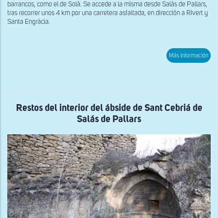
barrancos, como el de Solà. Se accede a la misma desde Salàs de Pallars,
tras recorrer unos 4 km por una carretera asfaltada, en dirección a Rivert y
Santa Engràcia.
sob
Más información
Vist
gen
de
San
Bár
de
Sen
Restos del interior del ábside de Sant Cebriá de
Salás de Pallars