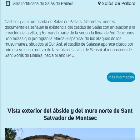
Salàs de Pallars
Villa fortificada de Salàs de Pallars
Castillo y villa fortificada de Salàs de Pallars Diferentes fuentes
documentales señalan la existencia del castillo de Salàs con antelación a la
creación de la villa, y formando parte de la segunda línea de fortificaciones
fronterizas que protegían la Marca Hispánica, de los ataques de los
musulmanes, situados al Sur. Así, el castillo de Salasse aparece citado por
primera vez con motivo de la venta de la villa de Sensui al monasterio de
Sant Genís de Bellera, hacia el año 840.
sob
Más información
Torr
de
una
de
las
pue
de
Vista exterior del ábside y del muro norte de Sant
la
Salvador de Montsec
villa
de
Sal
de
Pall
x