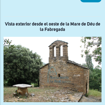
Vist
gen
de
la
torr
del
Cast
Vista exterior desde el oeste de la Mare de Déu de
de
la Fabregada
Als