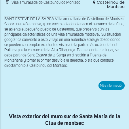
Castellnou de
Villa amurallada de Castellnou de Montsec
Montsec
SANT ESTEVE DE LA SARGA Villa amurallada de Castellnou de Montsec
Sobre una peña rocosa, y por encima de donde nace el barranco de la Clua,
se asienta el pequeño pueblo de Castellnou, que preserva aún las
principales características de una villa amurallada medieval. Su situación
geográfica convierte a este villaje en una auténtica atalaya desde donde
se pueden contemplar excelentes vistas de la parte más occidental del
Pallars y de la comarca de la Alta Ribagorça. Para encontrar el lugar, se
debe partir de Sant Esteve de la Sarga en dirección a Puente de
Montañana y tomar el primer desvío a la derecha, pista que conduce
directamente a Castellnou del Montsec.
sob
Más información
Rec
amu
de
Cas
de
Mon
Vista exterior del muro sur de Santa María de la
Clua de montsec