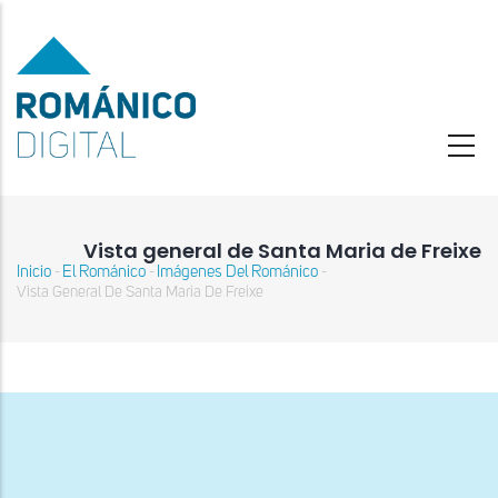
Pasar
al
contenido
principal
Vista general de Santa Maria de Freixe
Inicio
El Románico
Imágenes Del Románico
-
-
-
Sobrescribir
Vista General De Santa Maria De Freixe
enlaces
de
ayuda
a
la
navegación