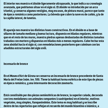
El interior nos muestra el ábside ligeramente ultrapasado, lo que indica su cronología
avanzada, que podríamos situar en el siglo xi. El ábside va introducido por un arco
triunfal, y conserva algunos vestigios, muy escasos, de pintura mural, parece que tanto
de época románica como posteriores. La bóveda que cubre la nave es de cañón, y la de
la capilla lateral, de lunetos.
El aparejo nos muestra las distintas fases constructivas. En el ábside es a base de
sillares de tamaño mediano y buena factura, dispuesto en hiladas regulares, mientras
que en el resto de los muros, muestra piedras apenas desbastadas de distintos tamaños
trabadas con mortero y dispuestas en hiladas más o menos regulares. Cabe fechar esta
zona absidal hacia el siglo xi, con remodelaciones posteriores que culminan con los
añadidos estructurales del siglo xviii.
Incensario de bronce
En el Museu d’Art de Girona se conserva un incensario de bronce procedente de Santa
Maria del Freixe (núm. inv. 59). Tiene la habitual forma esférica de este tipo de piezas
en época románica, y una interesante decoración zoomorfa.
Está constituido por dos piezas semiesféricas de bronce, la superior calada, decorada
con tres medallones con animales rampantes (cuadrúpedos) en el interior, motivos
vegetales, muy simples, flanqueándolos. Este tema es muy habitual y se inscribe
dentro de los repertorios que reflejan el recuerdo del mundo bizantino o islámico, a