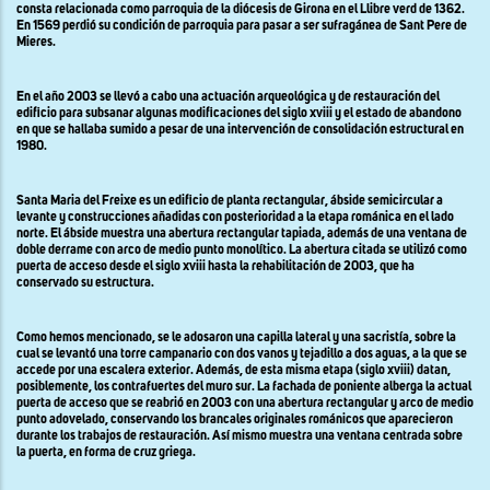
consta relacionada como parroquia de la diócesis de Girona en el Llibre verd de 1362.
En 1569 perdió su condición de parroquia para pasar a ser sufragánea de Sant Pere de
Mieres.
En el año 2003 se llevó a cabo una actuación arqueológica y de restauración del
edificio para subsanar algunas modificaciones del siglo xviii y el estado de abandono
en que se hallaba sumido a pesar de una intervención de consolidación estructural en
1980.
Santa Maria del Freixe es un edificio de planta rectangular, ábside semicircular a
levante y construcciones añadidas con posterioridad a la etapa románica en el lado
norte. El ábside muestra una abertura rectangular tapiada, además de una ventana de
doble derrame con arco de medio punto monolítico. La abertura citada se utilizó como
puerta de acceso desde el siglo xviii hasta la rehabilitación de 2003, que ha
conservado su estructura.
Como hemos mencionado, se le adosaron una capilla lateral y una sacristía, sobre la
cual se levantó una torre campanario con dos vanos y tejadillo a dos aguas, a la que se
accede por una escalera exterior. Además, de esta misma etapa (siglo xviii) datan,
posiblemente, los contrafuertes del muro sur. La fachada de poniente alberga la actual
puerta de acceso que se reabrió en 2003 con una abertura rectangular y arco de medio
punto adovelado, conservando los brancales originales románicos que aparecieron
durante los trabajos de restauración. Así mismo muestra una ventana centrada sobre
la puerta, en forma de cruz griega.