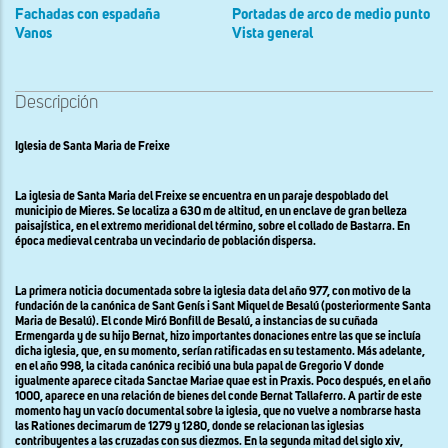
Fachadas con espadaña
Portadas de arco de medio punto
Vanos
Vista general
Descripción
Iglesia de Santa Maria de Freixe
La iglesia de Santa Maria del Freixe se encuentra en un paraje despoblado del
municipio de Mieres. Se localiza a 630 m de altitud, en un enclave de gran belleza
paisajística, en el extremo meridional del término, sobre el collado de Bastarra. En
época medieval centraba un vecindario de población dispersa.
La primera noticia documentada sobre la iglesia data del año 977, con motivo de la
fundación de la canónica de Sant Genís i Sant Miquel de Besalú (posteriormente Santa
Maria de Besalú). El conde Miró Bonfill de Besalú, a instancias de su cuñada
Ermengarda y de su hijo Bernat, hizo importantes donaciones entre las que se incluía
dicha iglesia, que, en su momento, serían ratificadas en su testamento. Más adelante,
en el año 998, la citada canónica recibió una bula papal de Gregorio V donde
igualmente aparece citada Sanctae Mariae quae est in Praxis. Poco después, en el año
1000, aparece en una relación de bienes del conde Bernat Tallaferro. A partir de este
momento hay un vacío documental sobre la iglesia, que no vuelve a nombrarse hasta
las Rationes decimarum de 1279 y 1280, donde se relacionan las iglesias
contribuyentes a las cruzadas con sus diezmos. En la segunda mitad del siglo xiv,