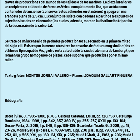
través de producciones del mundo de los tejidos o de los marfiles. La pieza inferior es
un recipiente o caldereta de forma esférica, completamente lisa, que actúa como
contenedor del incienso (conserva restos adheridos en el interior) y apoya en una
arandela plana de 2,5 cm. El conjunto se sujeta con cadenas a partir de tres puntos de
sujeción situados en el ecuador (los cuales, además, marcan la distribución tripartita
de la decoración de la cubierta).
Se trata de un incensario de probable producción local, fechado en la primera mitad
del siglo xiii. Existen por lo menos otros tres incensarios de factura muy similar (dos en
el Museu Episcopal de Vic, y otro en la catedral de la ciudad alemana de Limburg), que
forman un grupo homogéneo de piezas, cabe suponer que producidas por el mismo
taller.
Texto y fotos: MONTSE JORBA I VALERO – Planos: JOAQUIM GALLART FIGUERA
Bibliografía
Botet i Sisó, J., 1905-1908, p. 763; Castells Catalans, Els, III, pp. 128, 158; Catalunya
Romànica, 1984-1998, I, pp. 342, 357, 360, IV, pp. 255-257, XXIII, pp. 103-104;
Duran-Porta, J., 2015, I, p. 348, II, pp. 135-136; Guardiola i Triadú, G., 2008, pp. 18,
23-26; Monsalvatje y Fossas, F., 1889-1919, I, pp. 238 y ss., II, pp. 79, 81, 244 y ss.,
253, XII, p. 565, XVI, pp. 160-161, XIX, p. 265; Murlà i Giralt, J., 1983, p. 206; Murlà i