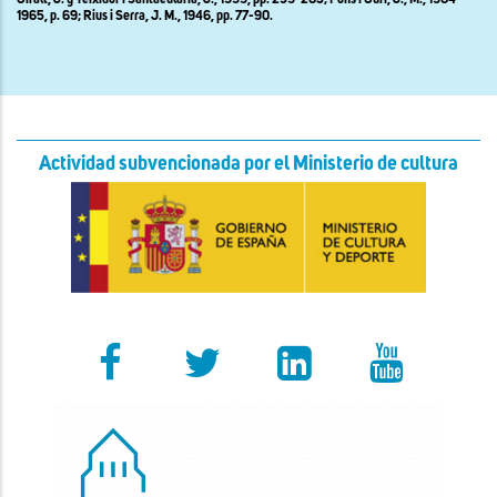
Giralt, J. y Teixidor i Santaeulària, J., 1999, pp. 259-263; Pons i Guri, J., M., 1964-
1965, p. 69; Rius i Serra, J. M., 1946, pp. 77-90.
Actividad subvencionada por el Ministerio de cultura