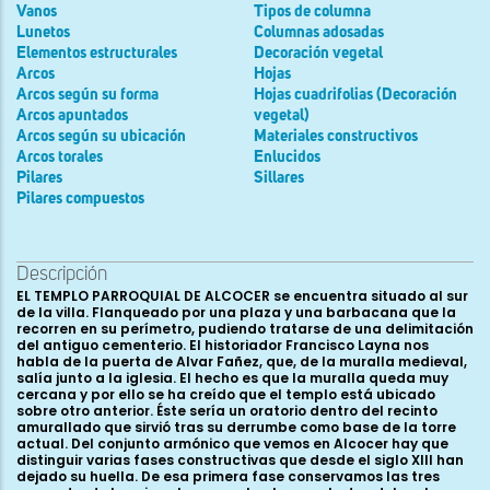
Vanos
Tipos de columna
Lunetos
Columnas adosadas
Elementos estructurales
Decoración vegetal
Arcos
Hojas
Arcos según su forma
Hojas cuadrifolias (Decoración
Arcos apuntados
vegetal)
Arcos según su ubicación
Materiales constructivos
Arcos torales
Enlucidos
Pilares
Sillares
Pilares compuestos
Descripción
EL TEMPLO PARROQUIAL DE ALCOCER se encuentra situado al sur
de la villa. Flanqueado por una plaza y una barbacana que la
recorren en su perímetro, pudiendo tratarse de una delimitación
del antiguo cementerio. El historiador Francisco Layna nos
habla de la puerta de Alvar Fañez, que, de la muralla medieval,
salía junto a la iglesia. El hecho es que la muralla queda muy
cercana y por ello se ha creído que el templo está ubicado
sobre otro anterior. Éste sería un oratorio dentro del recinto
amurallado que sirvió tras su derrumbe como base de la torre
actual. Del conjunto armónico que vemos en Alcocer hay que
distinguir varias fases constructivas que desde el siglo XIII han
dejado su huella. De esa primera fase conservamos las tres