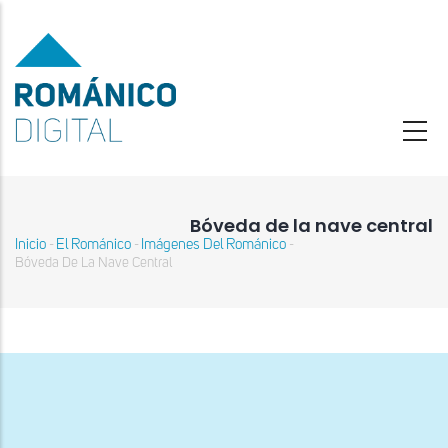
Pasar
al
contenido
principal
Bóveda de la nave central
Inicio
El Románico
Imágenes Del Románico
-
-
-
Sobrescribir
Bóveda De La Nave Central
enlaces
de
ayuda
a
la
navegación