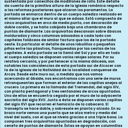
sustentada por canecillos de modillones de rollo. Este detalle
da cuenta de la primitiva altura de la iglesia románica respecto
a las reformas posteriores que alzaron los paramentos. La
portada se enmarca dentro de un cuerpo saledizo realizado en
el mismo sillar que el muro al que se adosa. Está compuesta de
cinco arquivoltas en arco de medio punto, con decoración de
doble cordón, y se halla cobijada bajo una chambrana de
puntas de diamante. Las arquivoltas descansan sobre ábacos
moldurados y cinco columnas adosadas a cada lado con
capiteles foliáceos de similar factura que los de la portada
oeste. Es particular el detalle de unos lobulillos o pequeñas
piñas entre las pilastras, flanqueadas por las cestas de los
capiteles. A esta portada se la llamó del Sol y por ello en todo
el cuerpo saledizo se disponen varios relojes solares. Por su
relativa cercanía, y por pertenecer a la misma diócesis, son
notables las coincidencias de esta portada sur de Alcocer con
la de la iglesia de la Natividad de la localidad conquense de
Arcas. Desde este muro sur, a medida que nos vamos
acercando al ábside, nos encontramos con una serie de muros
retranqueantes que forman el exterior de las capillas anejas al
crucero. La primera es la llamada del Tremendal, del siglo XIV,
con planta pentagonal y tres ventanales de arcos apuntados.
Uno de ellos se encuentra cegado por el muro de la adyacente
sacristía del siglo XVII. Junto a ésta se disponen varias capillas
del siglo XVI que recorren el hemiciclo de la cabecera. El
transepto se hace doble, y sobresale en planta y alzado. En su
brazo norte vemos una puerta que se alza metro y medio del
nivel del suelo, con el que se nivela gracias a una triple basa. La
componen tres arquivoltas apuntadas en degradación, con
cenefa de puntas de diamante. Éstas se apoyan en columnillas