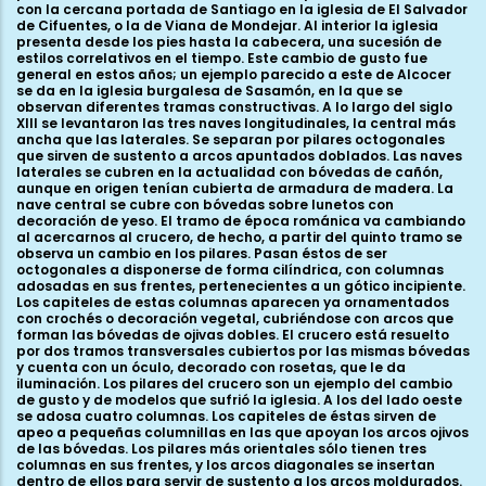
con la cercana portada de Santiago en la iglesia de El Salvador
de Cifuentes, o la de Viana de Mondejar. Al interior la iglesia
presenta desde los pies hasta la cabecera, una sucesión de
estilos correlativos en el tiempo. Este cambio de gusto fue
general en estos años; un ejemplo parecido a este de Alcocer
se da en la iglesia burgalesa de Sasamón, en la que se
observan diferentes tramas constructivas. A lo largo del siglo
XIII se levantaron las tres naves longitudinales, la central más
ancha que las laterales. Se separan por pilares octogonales
que sirven de sustento a arcos apuntados doblados. Las naves
laterales se cubren en la actualidad con bóvedas de cañón,
aunque en origen tenían cubierta de armadura de madera. La
nave central se cubre con bóvedas sobre lunetos con
decoración de yeso. El tramo de época románica va cambiando
al acercarnos al crucero, de hecho, a partir del quinto tramo se
observa un cambio en los pilares. Pasan éstos de ser
octogonales a disponerse de forma cilíndrica, con columnas
adosadas en sus frentes, pertenecientes a un gótico incipiente.
Los capiteles de estas columnas aparecen ya ornamentados
con crochés o decoración vegetal, cubriéndose con arcos que
forman las bóvedas de ojivas dobles. El crucero está resuelto
por dos tramos transversales cubiertos por las mismas bóvedas
y cuenta con un óculo, decorado con rosetas, que le da
iluminación. Los pilares del crucero son un ejemplo del cambio
de gusto y de modelos que sufrió la iglesia. A los del lado oeste
se adosa cuatro columnas. Los capiteles de éstas sirven de
apeo a pequeñas columnillas en las que apoyan los arcos ojivos
de las bóvedas. Los pilares más orientales sólo tienen tres
columnas en sus frentes, y los arcos diagonales se insertan
dentro de ellos para servir de sustento a los arcos moldurados.