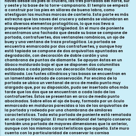
naves desde los pies al crucero, las tres portadas del norte, sur
y oeste y la base de la torre-campanario. El templo se empezó
a construir por los pies en sillares de buena labra, como
atestiguan las muchas marcas de cantería. Esta parte es más
estrecha que las naves del crucero y además se vislumbran en
ella diversos elementos protogóticos, lo que nos lleva a
presuponerle una mayor antigüedad. En el muro de poniente
encontramos una fachada que desde su base se compone de
portada, contrafuertes, dos ventanales románicos, un ojo de
buey y una ventana de traza protogótica. La portada se
encuentra enmarcada por dos contrafuertes, y aunque hoy
está tapiada se compone de dos arquivoltas apuntadas en
degradación, con decoración de doble cordón y una
chambrana de puntas de diamante. Se apoyan éstas en un
ábaco moldurado bajo el que se disponen dos columnillas
adosadas a cada jamba con decoración foliácea muy
estilizada. Los fustes cilíndricos y las basas se encuentran en
un lamentable estado de conservación. Por encima de la
portada se ubica un ventanal de arco de medio punto muy
alargado que, por su disposición, pudo ser insertado años más
tarde que los dos que se encuentran a cada lado de los
contrafuertes. Éstos se presentan en arco de medio punto
abocinados. Sobre ellos el ojo de buey, formado por un óculo
enmarcado en molduras parecidas a las de las arquivoltas de
la portada y rodeado por una chambrana de similares
características. Toda esta portada de poniente está rematada
en un cuerpo triangular. El muro meridional del templo conserva
también una portada de mayores dimensiones que la anterior,
aunque con las mismas características que aquella. Este muro
cuenta con la particularidad de conservar la cornisa