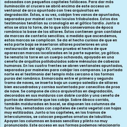
adosadas con pequeños capiteles foliáceos. Para dar más
iluminación al crucero se abrió encima de este acceso un
ventanal de arco apuntado con tres arquivoltas en
degradación. Éstas, a su vez, cobijan tres vanos de apuntados,
separados por mainel con tres loculos trilobulados. Estos dos
testimonios tendrían su cronología en el gótico tardío. Junto a
ellos se alza la torre, de la que sólo conservamos de época
románica la base de los sillares. Éstos contienen gran cantidad
de marcas de cantería sencillas; a medida que ascendemos,
estas marcas se complican. Se da el hecho curioso de que en
esta parte baja se insertaron sillares posteriores en una
restauración del siglo XV, como prueba el hecho de que
aparezcan marcas localizadas en la parte superior, ya gótica.
Se remata la torre en un cuerpo ochavado, apoyado en una
cenefa de arquillos polilobulados sobre ménsulas de cabezas
humanas. En los cuatro frentes se abren ventanales apuntados,
separados por maineles para cobijar las campanas. La portada
norte es el testimonio del templo más cercano a las formas
puras del románico. Enmarcada entre el primero y segundo
tramo de naves, se inserta bajo un cuerpo saledizo de sillares
bien escuadrados y cornisa sustentada por canecillos de proa
de nave. Se compone de cinco arquivoltas en degradación,
decoradas en sus molduras con doble cordón y una cenefa de
puntas de diamante que las cobija. Sobre ábaco corrido,
también molduradas en bocel, se disponen las columnas de
fuste liso, rematadas con capiteles de cesta vegetal con hojas
muy estilizadas. Junto a los capiteles, en los tramos de
intercolumnios, se colocan pequeños ornatos de lobulillos.
Apoyan las columnas en basas sencillas y plinto no muy
pronunciado. Este acceso en sus formas podemos relacionarlo