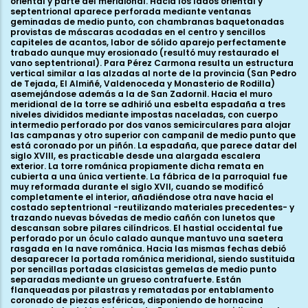
oriental y parte del meridional. Hacia los lados oriental y
septentrional aparece perforada mediante ventanas
geminadas de medio punto, con chambranas baquetonadas
provistas de máscaras acodadas en el centro y sencillos
capiteles de acantos, labor de sólido aparejo perfectamente
trabado aunque muy erosionado (resultó muy restaurado el
vano septentrional). Para Pérez Carmona resulta un estructura
vertical similar a las alzadas al norte de la provincia (San Pedro
de Tejada, El Almiñé, Valdenoceda y Monasterio de Rodilla)
asemejándose además a la de San Zadornil. Hacia el muro
meridional de la torre se adhirió una esbelta espadaña a tres
niveles divididos mediante impostas naceladas, con cuerpo
intermedio perforado por dos vanos semicirculares para alojar
las campanas y otro superior con campanil de medio punto que
está coronado por un piñón. La espadaña, que parece datar del
siglo XVIII, es practicable desde una alargada escalera
exterior. La torre románica propiamente dicha remata en
cubierta a una única vertiente. La fábrica de la parroquial fue
muy reformada durante el siglo XVII, cuando se modificó
completamente el interior, añadiéndose otra nave hacia el
costado septentrional -reutilizando materiales precedentes- y
trazando nuevas bóvedas de medio cañón con lunetos que
descansan sobre pilares cilíndricos. El hastial occidental fue
perforado por un óculo calado aunque mantuvo una saetera
rasgada en la nave románica. Hacia las mismas fechas debió
desaparecer la portada románica meridional, siendo sustituida
por sencillas portadas clasicistas gemelas de medio punto
separadas mediante un grueso contrafuerte. Están
flanqueadas por pilastras y rematadas por entablamento
coronado de piezas esféricas, disponiendo de hornacina