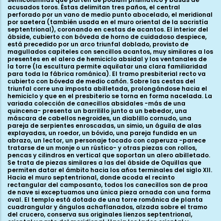
acusados toros. Éstas delimitan tres paños, el central
perforado por un vano de medio punto abocelado, el meridional
por saetera (también usada en el muro oriental de la sacristía
septentrional), coronando en cestas de acantos. El interior del
ábside, cubierto con bóveda de horno de cuidadoso despiece,
está precedido por un arco triunfal doblado, provisto de
magullados capiteles con sencillos acantos, muy similares a los
presentes en el alero de hemiciclo absidal y los ventanales de
la torre (la escultura permite aquilatar una clara familiaridad
para toda la fábrica románica). El tramo presbiterial recto va
cubierto con bóveda de medio cañón. Sobre las cestas del
triunfal corre una imposta abilletada, prolongándose hacia el
hemiciclo y que en el presbiterio se torna en forma nacelada. La
variada colección de canecillos absidales -más de una
quincena- presenta un barrilillo junto a un bebedor, una
máscara de cabellos negroides, un diablillo cornudo, una
pareja de serpientes enroscadas, un simio, un águila de alas
explayadas, un roedor, un bóvido, una pareja fundida en un
abrazo, un lector, un personaje tocado con caperuza -parece
tratarse de un monje o un rústico- y otras piezas con rollos,
pencas y cilindros en vertical que soportan un alero abilletado.
Se trata de piezas similares a las del ábside de Oquillas que
permiten datar el ámbito hacia los años terminales del siglo XII.
Hacia el muro septentrional, donde acoda el recinto
rectangular del camposanto, todos los canecillos son de proa
de nave si exceptuamos una única pieza ornada con una forma
oval. El templo está dotado de una torre románica de planta
cuadrangular y ángulos achaflanados, alzada sobre el tramo
del crucero, conserva sus originales lienzos septentrional,