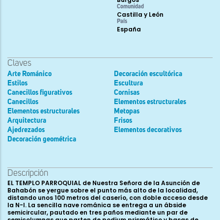
Comunidad
Castilla y León
País
España
Claves
Arte Románico
Decoración escultórica
Estilos
Escultura
Canecillos figurativos
Cornisas
Canecillos
Elementos estructurales
Elementos estructurales
Metopas
Arquitectura
Frisos
Ajedrezados
Elementos decorativos
Decoración geométrica
Descripción
EL TEMPLO PARROQUIAL de Nuestra Señora de la Asunción de
Bahabón se yergue sobre el punto más alto de la localidad,
distando unos 100 metros del caserío, con doble acceso desde
la N-I. La sencilla nave románica se entrega a un ábside
semicircular, pautado en tres paños mediante un par de
semicolumnas que parten de podium prismático y basas de