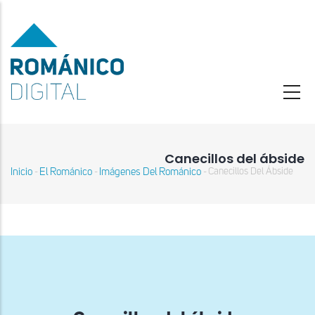
Pasar
al
contenido
principal
Canecillos del ábside
Inicio
El Románico
Imágenes Del Románico
Canecillos Del Ábside
-
-
-
Sobrescribir
enlaces
de
ayuda
a
la
navegación