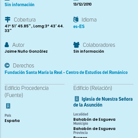
Sin información
13/12/2010
Cobertura
Idioma
41º 51' 45.85'' , Lomg:3º 43' 44.
es-ES
33''
Autor
Colaboradores
Jaime Nuño González
Sin información
Derechos
Fundación Santa María la Real - Centro de Estudios del Románico
Edificio Procedencia
Edificio (Relación)
(Fuente)
Iglesia de Nuestra Señora
de la Asunción
Localidad
País
Bahabón de Esgueva
España
Municipio
Bahabón de Esgueva
Provincia
Burgos