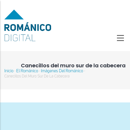
Pasar
al
contenido
principal
Canecillos del muro sur de la cabecera
Inicio
El Románico
Imágenes Del Románico
-
-
-
Sobrescribir
Canecillos Del Muro Sur De La Cabecera
enlaces
de
ayuda
a
la
navegación