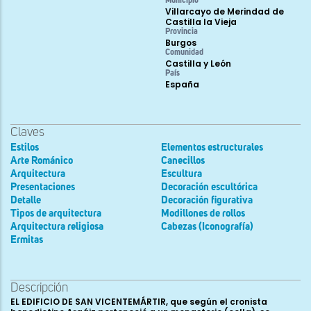
Municipio
Villarcayo de Merindad de
Castilla la Vieja
Provincia
Burgos
Comunidad
Castilla y León
País
España
Claves
Estilos
Elementos estructurales
Arte Románico
Canecillos
Arquitectura
Escultura
Presentaciones
Decoración escultórica
Detalle
Decoración figurativa
Tipos de arquitectura
Modillones de rollos
Arquitectura religiosa
Cabezas (Iconografía)
Ermitas
Descripción
EL EDIFICIO DE SAN VICENTEMÁRTIR, que según el cronista