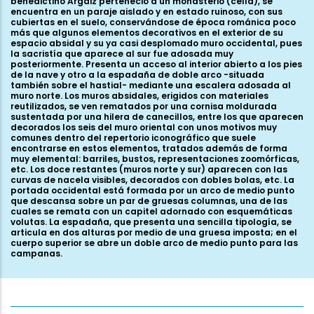
benedictino Argáiz perteneció a un monasterio (cella), se
encuentra en un paraje aislado y en estado ruinoso, con sus
cubiertas en el suelo, conservándose de época románica poco
más que algunos elementos decorativos en el exterior de su
espacio absidal y su ya casi desplomado muro occidental, pues
la sacristía que aparece al sur fue adosada muy
posteriormente. Presenta un acceso al interior abierto a los pies
de la nave y otro a la espadaña de doble arco -situada
también sobre el hastial- mediante una escalera adosada al
muro norte. Los muros absidales, erigidos con materiales
reutilizados, se ven rematados por una cornisa moldurada
sustentada por una hilera de canecillos, entre los que aparecen
decorados los seis del muro oriental con unos motivos muy
comunes dentro del repertorio iconográfico que suele
encontrarse en estos elementos, tratados además de forma
muy elemental: barriles, bustos, representaciones zoomórficas,
etc. Los doce restantes (muros norte y sur) aparecen con las
curvas de nacela visibles, decorados con dobles bolas, etc. La
portada occidental está formada por un arco de medio punto
que descansa sobre un par de gruesas columnas, una de las
cuales se remata con un capitel adornado con esquemáticas
volutas. La espadaña, que presenta una sencilla tipología, se
articula en dos alturas por medio de una gruesa imposta; en el
cuerpo superior se abre un doble arco de medio punto para las
campanas.