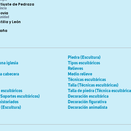
tiuste de Pedraza
incia
ovia
unidad
tilla y León
paña
Piedra (Escultura)
una iglesia
Tipos escultóricos
Relieves
la cabecera
Medio relieve
Técnicas escultóricas
Talla (Técnicas escultóricas)
escultóricos
Talla de piedra (Técnica escultórica
(Soportes escultóricos)
Decoración escultórica
historiados
Decoración figurativa
 (Escultura)
Decoración animalista