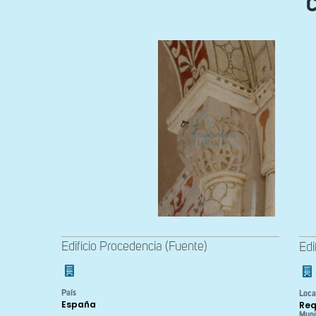
C
Edificio Procedencia (Fuente)
Edi
País
Loca
España
Req
Muni