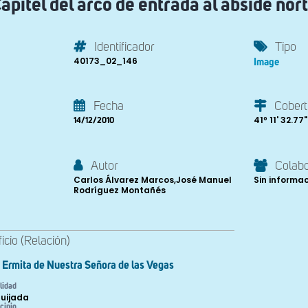
apitel del arco de entrada al ábside nor
Identificador
Tipo
40173_02_146
Image
Fecha
Cobert
41º 11' 32.77"
14/12/2010
Autor
Colab
Carlos Álvarez Marcos,José Manuel
Sin informa
Rodríguez Montañés
ficio (Relación)
Ermita de Nuestra Señora de las Vegas
lidad
uijada
cipio