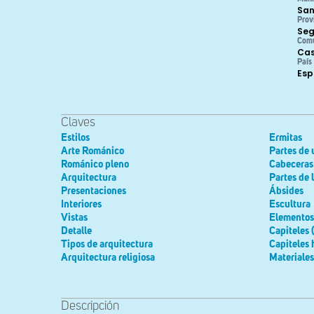
San
Prov
Seg
Com
Cas
País
Es
Claves
Estilos
Ermitas
Arte Románico
Partes de 
Románico pleno
Cabeceras
Arquitectura
Partes de 
Presentaciones
Ábsides
Interiores
Escultura
Vistas
Elementos 
Detalle
Capiteles 
Tipos de arquitectura
Capiteles 
Arquitectura religiosa
Materiales
Descripción