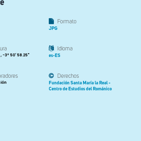
te
Formato
JPG
ura
Idioma
 , -3º 50' 58.25"
es-ES
oradores
Derechos
ción
Fundación Santa María la Real -
Centro de Estudios del Románico