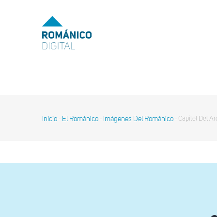
Pasar
al
MENU
TOP
contenido
principal
MAIN
NAVIGATION
Inicio
El Románico
Imágenes Del Románico
Capitel Del A
-
-
-
Sobrescribir
enlaces
de
ayuda
a
la
navegación