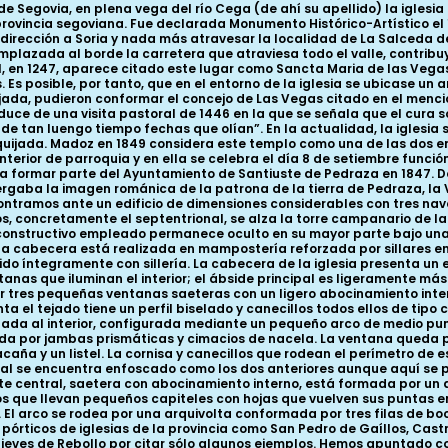
 a la decoración se refiere, solamente alterada por la presencia de las ventanas que iluminan el interior; el ábside principal es ligeramente más elevado que su adosado ábside sur y su tambor liso y oculto bajo capas de cal, únicamente está animado por tres pequeñas ventanas saeteras con un ligero abocinamiento interior construidas con sillería y ubicadas en cada uno de los laterales y en la parte central. La cornisa que sustenta el tejado tiene un perfil biselado y canecillos todos ellos de tipo caveto. El ábside sur, igualmente liso y enfoscado, tiene en centro una pequeña ventana de tipo saetera abocinada al interior, configurada mediante un pequeño arco de medio punto y dos pequeñas arquivoltas, la interna sobre minúsculos capiteles sin decoración y la externa recogida por jambas prismáticas y cimacios de nacela. La ventana queda protegida por una chambrana configurada sucesivamente por un fino bocel, una moldura de mediacaña y un listel. La cornisa y canecillos que rodean el perímetro de este ábside no presentan ninguna diferencia con los del ábside principal. Finalmente, el ábside más septentrional se encuentra enfoscado como los dos anteriores aunque aquí se pueden percibir en las esquinas unas líneas blancas que imitan un despiece de sillería. La ventana de la parte central, saetera con abocinamiento interno, está formada por un arquito de medio punto con intradós abocelado que descansa en estilizadas columnas de fustes monolíticos que llevan pequeños capiteles con hojas que vuelven sus puntas en espiral formando diminutos crochets; entre las hojas se tallan en cada cesta pequeñas cabecitas humanas. El arco se rodea por una arquivolta conformada por tres filas de boceles partidos o en zigzag decoración que, aunque aquí se utilice en una ventana, podemos verla en portadas y pórticos de iglesias de la provincia como San Pedro de Gaíllos, Castroserna de Arriba, El Arenal de Orejana, Cascajares, Muñoveros, Sotosalbos, o la ermita de la Virgen de las Nieves de Rebollo por citar sólo algunos ejemplos. Hemos apuntado con anterioridad cómo la torre de la iglesia se encuentra construida sobre el ábside norte de la misma, hecho éste que se repite en otras iglesias de la tierra de Pedraza, casos de Aldealengua de Pedraza o Arcones, pero también en iglesias de la capital como San Quirce o San Andrés; en el caso de Las Vegas el acceso original al primer piso de la torre se encuentra en la cara sur constituido por una pequeña puerta con forma de arco de medio punto que todavía se conserva a la cual se accedía por una escalera colocada en el espacio existente entre el ábside principal y el ábside norte. La existencia de este espacio entre las capillas viene motivado por el esviaje del ábside septentrional respecto a la línea recta que marca el muro de la nave norte. Es decir, creemos que en el momento de erección de la capilla norte los constructores románicos eligen desviar el ábside respecto al eje de la nave para poder colocar una escalera a la cual se tiene acceso desde el interior de la iglesia. Actualmente, esta escalera ha desaparecido colocándose en su lugar una escalera de metal, pero todavía es posible ver en el lateral sur de la torre los riñones de la bóveda de piedra que cubría la primitiva escalera de subida a la torre. En cuanto al último cuerpo de la torre que alberga las troneras, dos en cada lado, se tiene documentada su fecha de reedificación realizada entre 1756 y 1758. Continuando el recorrido por el exterior del templo, nos encontramos en el último tramo del muro norte con una pequeña puerta románica de sillería con un arco de medio punto conformado por dovelas lisas y sin decoración que apoya en jambas prismáticas con las esquinas matadas por un bocel, cimacios de nacela y una chambrana que rodea al arco con tres filas de billetes. Junto a ella se descubrió en las obras de restau