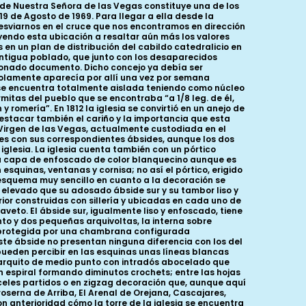
ración de la iglesia un arco de ladrillo también con forma de medio punto; el tamaño y forma de estos ladrillos junto con la existencia de otros restos romanos en el entorno cercano de la iglesia nos hacen elucubrar sobre la presencia de este arco en la iglesia románica como una pervivencia de una anterior construcción, probablemente una villa romana o una basílica paleocristiana. Y es que en las excavaciones arqueológicas efectuadas en el edificio en los años setenta del siglo pasado apareció bajo la iglesia no sólo una interesante necrópolis medieval con restos datables entre los siglos IX al XIV sino que también se comprobó la existencia de construcciones tardoromanas, concretamente una piscina bautismal de inmersión, hoy visible en la esquina suroccidental de la nave sur de la iglesia, y un mausoleo con restos de mosaico en el pórtico justo debajo de la entrada principal. Almagro Gorbea y Caballero Zoreda concluyen que estas dos construcciones de carácter religiosofunerario formarían parte de una villa latifundista perteneciente al Bajo Imperio datable aproximadamente en el siglo V d. C. Estos dos historiadores observaron también durante las excavaciones restos de cimentación que les llevan a pensar en la existencia de una basílica presidiendo todo el conjunto. Es necesario, por tanto, apuntar aquí como la sacralización del solar en el que se asienta la ermita de Nuestra Señora de las Vegas se ha mantenido al menos desde época romana. Al contrario de lo que ocurre en otras iglesias segovianas en las que el espacio del pórtico se extiende por los costados meridional y occidental del edificio, en el caso de Las Vegas, el pórtico solamente se encuentra adosado al lateral sur incluyendo, eso sí, en su longitud total la nave y el ábside; está formado por siete arcos de medio punto recogidos por columnas pareadas que apoyan en un banco corrido con las esquinas matadas por un fino bocel. El tejado del pórtico está sujetado por varios canecillos entre los que se conservan algunos figurados con la representación de rostros humanos, cabezas de felinos, aves, serpientes, etc... Dos son las entradas que se conservan ubicadas en los laterales sur y este, caracterizadas fundamentalmente por su sencillez: la principal está conformada por un arco de medio punto doblado recogido por jamas prismáticas lisas y trasdosado por una chambrana con perfil de media caña y listel. En los cimacios se conserva una decoración a base de estrellas de cuatro puntas inscritas en un doble círculo formado por un entrelazo vegetal. La entrada ubicado en el lado este del pórtico, bastante deteriorada, tiene también un arco de medio punto de doble rosca completado por chambrana y cimacio de nacela. Como ya hemos apuntado, son siete los arcos que conforman esta estancia todos ellos de formato muy similar apoyados en dobles columnas coronadas por interesantes capiteles. Comenzando la descripción de este a oeste, nos encontramos primero con una escena mitológica tallándose en las caras estrechas de la c