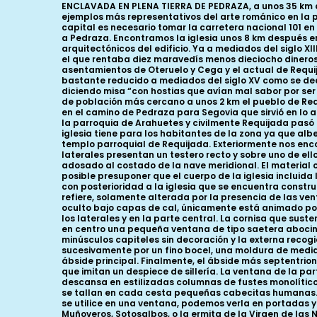
ENCLAVADA EN PLENA TIERRA DE PEDRAZA, a unos 35 km de Segovia, en plena vega del río Cega (de ahí su apellido) la iglesia de Nuestra Señora de las Vegas constituye una de los ejemplos más representativos del arte románico en la provincia segoviana. Fue declarada Monumento Histórico-Artístico el 19 de Agosto de 1969. Para llegar a ella desde la capital es necesario tomar la carretera nacional 101 en dirección a Soria y nada más atravesar la localidad de La Salceda desviarnos en el cruce que nos encontramos en dirección a Pedraza. Encontramos la iglesia unos 8 km después emplazada al borde la carretera que atraviesa todo el valle, contribuyendo esta ubicación a resaltar aún más los valores arquitectónicos del edificio. Ya a mediados del siglo XIII, en 1247, aparece citado este lugar como Sancta Maria de las Vegas en un plan de distribución del cabildo catedralicio en el que rentaba diez maravedís menos dieciocho dineros. Es posible, por tanto, que en el entorno de la iglesia se ubicase un antigua poblado, que junto con los desaparecidos asentamientos de Oteruelo y Cega y el actual de Requijada, pudieron conformar el concejo de Las Vegas citado en el mencionado documento. Dicho concejo ya debía ser bastante reducido a mediados del siglo XV como se deduce de una visita pastoral de 1446 en la que se señala que el cura solamente aparecía por allí una vez por semana diciendo misa “con hostias que avían mal sabor por ser de tan luengo tiempo fechas que olían”. En la actualidad, la iglesia se encuentra totalmente aislada teniendo como núcleo de población más cercano a unos 2 km el pueblo de Requijada. Madoz en 1849 considera este templo como una de las dos ermitas del pueblo que se encontraba “a 1/8 leg. de él, en el camino de Pedraza para Segovia que sirvió en lo anterior de parroquia y en ella se celebra el día 8 de setiembre función y romería”. En 1812 la iglesia se convirtió en un anejo de la parroquia de Arahuetes y civilmente Requijada pasó a formar parte del Ayuntamiento de Santiuste de Pedraza en 1847. Destacar también el cariño y la importancia que esta iglesia tiene para los habitantes de la zona ya que albergaba la imagen románica de la patrona de la tierra de Pedraza, la Virgen de las Vegas, actualmente custodiada en el templo parroquial de Requijada. Exteriormente nos encontramos ante un edificio de dimensiones considerables con tres naves con sus correspondientes ábsides, aunque los dos laterales presentan un testero recto y sobre uno de ellos, concretamente el septentrional, se alza la torre campanario de la iglesia. La iglesia cuenta también con un pórtico adosado al costado de la nave meridional. El material constructivo empleado permanece oculto en su mayor parte bajo una capa de enfoscado de color blanquecino aunque es posible presuponer que el cuerpo de la iglesia incluida la cabecera está realizada en mampostería reforzada por sillares en esquinas, ventanas y cornisa; no así el pórtico, erigido con posterioridad a la iglesia que se encuentra construido íntegramente con sillería. La cabecera de la iglesia presenta un esquema muy sencillo en cuanto