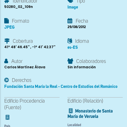
Identificador
Tipo
50280_02_109n
Image
Formato
Fecha
JPEG
29/08/2012
Cobertura
Idioma
41º 48' 46.45'' , -1º 41' 42.37''
es-ES
Autor
Colaboradores
Carlos Martínez Álava
Sin información
Derechos
Fundación Santa María la Real - Centro de Estudios del Románico
Edificio Procedencia
Edificio (Relación)
(Fuente)
Monasterio de Santa
María de Veruela
Localidad
País