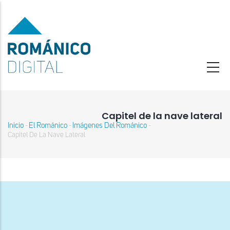
Pasar
al
contenido
principal
Capitel de la nave lateral
Inicio
El Románico
Imágenes Del Románico
-
-
-
Sobrescribir
Capitel De La Nave Lateral
enlaces
de
ayuda
a
la
navegación