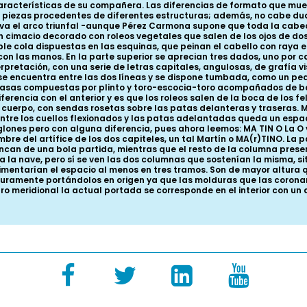
racterísticas de su compañera. Las diferencias de formato que mue
piezas procedentes de diferentes estructuras; además, no cabe duda
nserva el arco triunfal -aunque Pérez Carmona supone que toda la ca
 cimacio decorado con roleos vegetales que salen de los ojos de dos 
le cola dispuestas en las esquinas, que peinan el cabello con raya 
 con las manos. En la parte superior se aprecian tres dados, uno por 
nterpretación, con una serie de letras capitales, angulosas, de grafía
 se encuentra entre las dos líneas y se dispone tumbada, como un peq
basas compuestas por plinto y toro-escocia-toro acompañados de bol
encia con el anterior y es que los roleos salen de la boca de los fel
l cuerpo, con sendas rosetas sobre las patas delanteras y traseras. 
ntre los cuellos flexionados y las patas adelantadas queda un espac
nglones pero con alguna diferencia, pues ahora leemos: MA TIN O La O 
bre del artífice de los dos capiteles, un tal Martín o MA(r)TINO. La 
rancan de una bola partida, mientras que el resto de la columna pre
a la nave, pero sí se ven las dos columnas que sostenían la misma, s
imentarían el espacio al menos en tres tramos. Son de mayor altura 
eguramente portándolos en origen ya que las molduras que las coron
 muro meridional la actual portada se corresponde en el interior con u