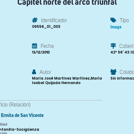
Capitel norte del arco triunfal
Identificador
Tipo
09556_01_003
Image
Fecha
Cobert
42º 56' 43.10'
13/12/2010
Autor
Colab
María José Martínez Martínez,María
Sin informa
Isabel Quijada Hernando
ficio (Relación)
Ermita de San Vicente
lidad
ntanilla-Socigüenza
cipio