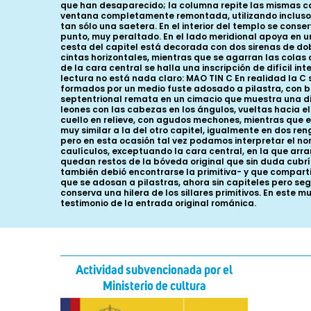
que han desaparecido; la columna repite las mismas ca
ventana completamente remontada, utilizando incluso 
tan sólo una saetera. En el interior del templo se co
punto, muy peraltado. En el lado meridional apoya en un
cesta del capitel está decorada con dos sirenas de dob
cintas horizontales, mientras que se agarran las colas
de la cara central se halla una inscripción de difícil i
lectura no está nada claro: MAO TIN C En realidad la C
formados por un medio fuste adosado a pilastra, con 
septentrional remata en un cimacio que muestra una difer
leones con las cabezas en los ángulos, vueltas hacia e
cuello en relieve, con agudos mechones, mientras que e
muy similar a la del otro capitel, igualmente en dos re
pero en esta ocasión tal vez podamos interpretar el nom
caulículos, exceptuando la cara central, en la que ar
quedan restos de la bóveda original que sin duda cubrí
también debió encontrarse la primitiva- y que compart
que se adosan a pilastras, ahora sin capiteles pero s
conserva una hilera de los sillares primitivos. En este
testimonio de la entrada original románica.
Actividad subvencionada por el
Ministerio de cultura