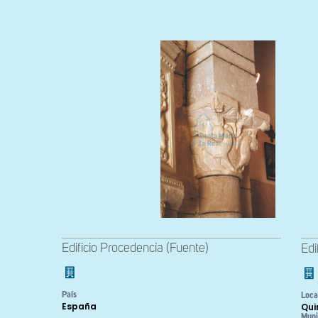
Edificio Procedencia (Fuente)
Edi
País
Loca
España
Qui
Muni