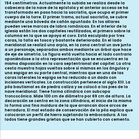
194 centímetros. Actualmente la subida se realiza desde la
cabecera de la nave de la epístola y el anterior acceso se ha
transformado en paso hacia la sacristía, que ocupa el primer
cuerpo de la torre. El primer tramo, actual sacristía, se cubre
mediante una bóveda de cañón apuntado. En los sillares
pueden verse marcas de labra románicas. En el interior de la
iglesia están los dos capiteles reutilizados, el primero sobre la
columna en la que se apoya el coro. Está esculpido por tres
caras, la talla es tosca y bastante deteriorada. En el lado
meridional se realizó una arpía, en la zona central un ave junto
a un personaje, separados ambos mediante un árbol que hace
de eje de simetría. La figura está vuelta hacia el lado contrario
oponiéndose a la otra representación que se encuentra en la
misma disposición en la cara septentrional del capitel. La otra
cesta muestra hojas vueltas sobre sí mismas en los ángulos y
una espiga en su parte central, mientras que en una de las
caras laterales la espiga se ha reducido a un dado con
incisiones verticales. La construcción pertenece al siglo XIII. La
pila bautismal es de piedra caliza y se colocó a los pies de la
nave meridional. Tiene forma cilíndrica con subcopa
troncocónica. Mide 100 cm de diámetro por 69 cm de altura. La
decoración se centra en la zona cilíndrica, el inicio de la misma
lo forma una fina moldura de la que arrancan doce arcos de
herradura. El mal estado de conservación de la pila explica que
colocaran un perfil de hierro sujetando la embocadura. A los
lados tiene grandes grietas que se han cubierto con cemento.