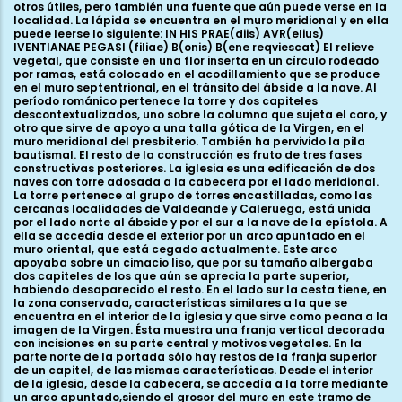
otros útiles, pero también una fuente que aún puede verse en la
localidad. La lápida se encuentra en el muro meridional y en ella
puede leerse lo siguiente: IN HIS PRAE(diis) AVR(elius)
IVENTIANAE PEGASI (filiae) B(onis) B(ene reqviescat) El relieve
vegetal, que consiste en una flor inserta en un círculo rodeado
por ramas, está colocado en el acodillamiento que se produce
en el muro septentrional, en el tránsito del ábside a la nave. Al
período románico pertenece la torre y dos capiteles
descontextualizados, uno sobre la columna que sujeta el coro, y
otro que sirve de apoyo a una talla gótica de la Virgen, en el
muro meridional del presbiterio. También ha pervivido la pila
bautismal. El resto de la construcción es fruto de tres fases
constructivas posteriores. La iglesia es una edificación de dos
naves con torre adosada a la cabecera por el lado meridional.
La torre pertenece al grupo de torres encastilladas, como las
cercanas localidades de Valdeande y Caleruega, está unida
por el lado norte al ábside y por el sur a la nave de la epístola. A
ella se accedía desde el exterior por un arco apuntado en el
muro oriental, que está cegado actualmente. Este arco
apoyaba sobre un cimacio liso, que por su tamaño albergaba
dos capiteles de los que aún se aprecia la parte superior,
habiendo desaparecido el resto. En el lado sur la cesta tiene, en
la zona conservada, características similares a la que se
encuentra en el interior de la iglesia y que sirve como peana a la
imagen de la Virgen. Ésta muestra una franja vertical decorada
con incisiones en su parte central y motivos vegetales. En la
parte norte de la portada sólo hay restos de la franja superior
de un capitel, de las mismas características. Desde el interior
de la iglesia, desde la cabecera, se accedía a la torre mediante
un arco apuntado,siendo el grosor del muro en este tramo de