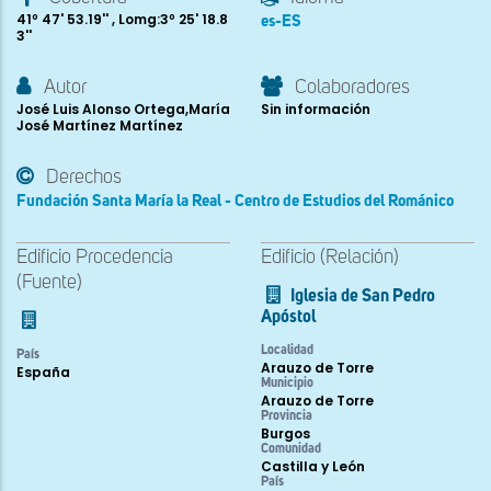
41º 47' 53.19'' , Lomg:3º 25' 18.8
es-ES
3''
Autor
Colaboradores
José Luis Alonso Ortega,María
Sin información
José Martínez Martínez
Derechos
Fundación Santa María la Real - Centro de Estudios del Románico
Edificio Procedencia
Edificio (Relación)
(Fuente)
Iglesia de San Pedro
Apóstol
Localidad
País
Arauzo de Torre
España
Municipio
Arauzo de Torre
Provincia
Burgos
Comunidad
Castilla y León
País