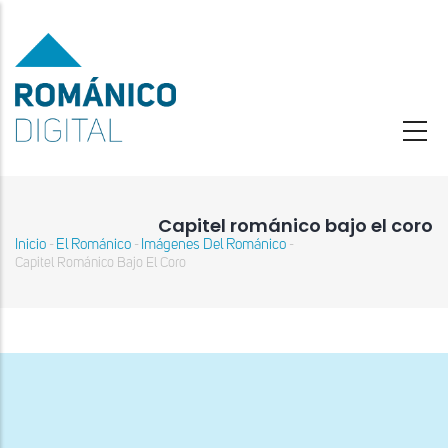
Pasar
al
contenido
principal
Capitel románico bajo el coro
Inicio
El Románico
Imágenes Del Románico
-
-
-
Sobrescribir
Capitel Románico Bajo El Coro
enlaces
de
ayuda
a
la
navegación