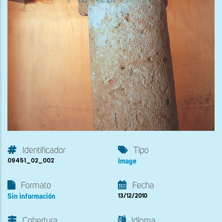
Identificador
Tipo
09451_02_002
Image
Formato
Fecha
Sin información
13/12/2010
Cobertura
Idioma