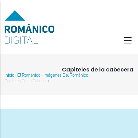
Pasar
al
contenido
principal
Capiteles de la cabecera
Inicio
El Románico
Imágenes Del Románico
-
-
-
Sobrescribir
Capiteles De La Cabecera
enlaces
de
ayuda
a
la
navegación