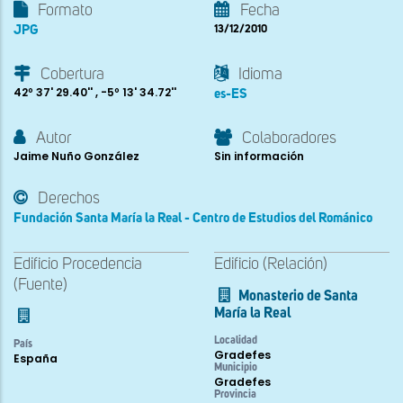
Formato
Fecha
JPG
13/12/2010
Cobertura
Idioma
42º 37' 29.40'' , -5º 13' 34.72''
es-ES
Autor
Colaboradores
Jaime Nuño González
Sin información
Derechos
Fundación Santa María la Real - Centro de Estudios del Románico
Edificio Procedencia
Edificio (Relación)
(Fuente)
Monasterio de Santa
María la Real
Localidad
País
Gradefes
España
Municipio
Gradefes
Provincia