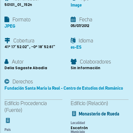
50101_01_152n
Image
Formato
Fecha
JPEG
05/07/2012
Cobertura
Idioma
41º 17' 52.02'' , -0º 18' 52.61''
es-ES
Autor
Colaboradores
Delia Sagaste Abadía
Sin información
Derechos
Fundación Santa María la Real - Centro de Estudios del Románico
Edificio Procedencia
Edificio (Relación)
(Fuente)
Monasterio de Rueda
Localidad
Escatrón
País
Municipio