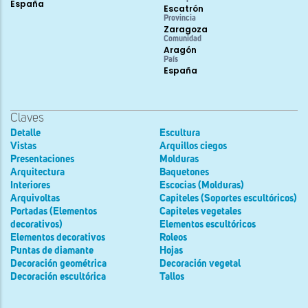
España
Escatrón
Provincia
Zaragoza
Comunidad
Aragón
País
España
Claves
Detalle
Escultura
Vistas
Arquillos ciegos
Presentaciones
Molduras
Arquitectura
Baquetones
Interiores
Escocias (Molduras)
Arquivoltas
Capiteles (Soportes escultóricos)
Portadas (Elementos
Capiteles vegetales
decorativos)
Elementos escultóricos
Elementos decorativos
Roleos
Puntas de diamante
Hojas
Decoración geométrica
Decoración vegetal
Decoración escultórica
Tallos