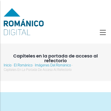
Pasar
al
contenido
principal
Capiteles en la portada de acceso al
refectorio
Inicio
El Románico
Imágenes Del Románico
-
-
-
Sobrescribir
Capiteles En La Portada De Acceso Al Refectorio
enlaces
de
ayuda
a
la