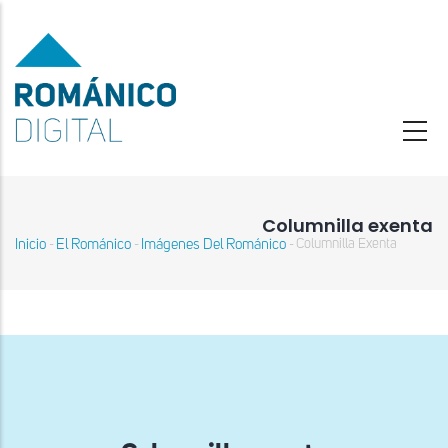
Pasar
al
contenido
principal
Columnilla exenta
Inicio
El Románico
Imágenes Del Románico
Columnilla Exenta
-
-
-
Sobrescribir
enlaces
de
ayuda
a
la
navegación