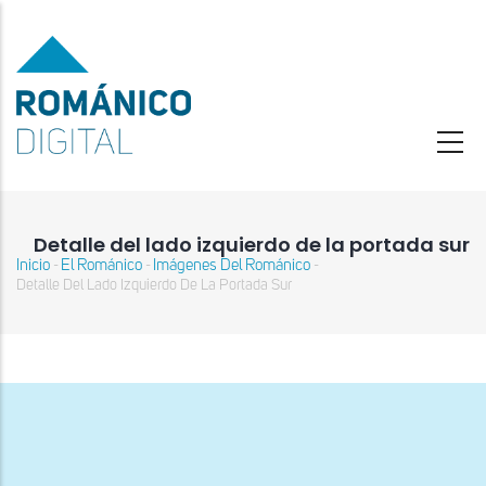
Pasar
al
contenido
principal
Detalle del lado izquierdo de la portada sur
Inicio
El Románico
Imágenes Del Románico
-
-
-
Sobrescribir
Detalle Del Lado Izquierdo De La Portada Sur
enlaces
de
ayuda
a
la
navegación