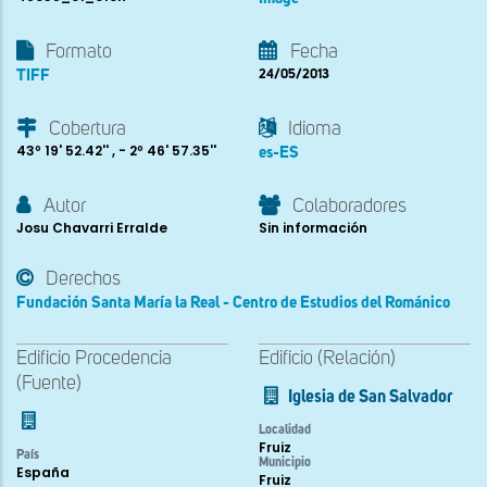
Formato
Fecha
TIFF
24/05/2013
Cobertura
Idioma
43º 19' 52.42'' , - 2º 46' 57.35''
es-ES
Autor
Colaboradores
Josu Chavarri Erralde
Sin información
Derechos
Fundación Santa María la Real - Centro de Estudios del Románico
Edificio Procedencia
Edificio (Relación)
(Fuente)
Iglesia de San Salvador
Localidad
Fruiz
País
Municipio
España
Fruiz