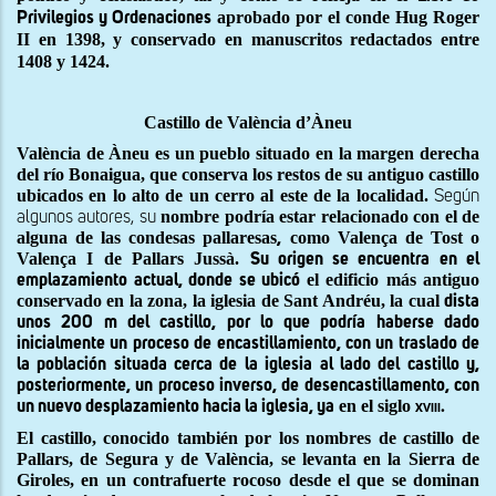
aprobado por el conde Hug Roger
Privilegios y Ordenaciones
II en 1398, y conservado en manuscritos redactados entre
1408 y 1424
.
Castillo de València d’Àneu
València de Àneu es un pueblo situado en la margen derecha
del río Bonaigua, que conserva los restos de su antiguo castillo
ubicados en lo alto de un cerro al este de la localidad.
Según
nombre podría estar relacionado con el de
algunos autores, su
alguna de las condesas pallaresas
como Valença de Tost o
,
Valença I de Pallars Jussà
.
Su origen se encuentra en el
el edificio más antiguo
emplazamiento actual, donde se ubicó
conservado en la zona, la iglesia de Sant Andréu, la cual
dista
unos 200 m del castillo, por lo que podría haberse dado
inicialmente un proceso de encastillamiento, con un traslado de
la población situada cerca de la iglesia al lado del castillo y,
posteriormente, un proceso inverso, de desencastillamento, con
en el siglo
un nuevo desplazamiento hacia la iglesia, ya
xviii
.
El castillo, conocido también por los nombres de castillo de
Pallars, de Segura y de València, se levanta en la Sierra de
Giroles, en un contrafuerte rocoso desde el que se dominan