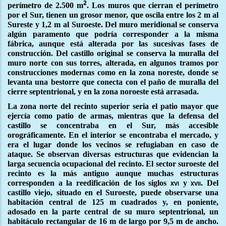
2
perímetro de 2.500 m
. Los muros que cierran el perímetro
por el Sur, tienen un grosor menor, que oscila entre los 2 m al
Sureste y 1,2 m al Suroeste. Del muro meridional se conserva
algún paramento que podría corresponder a la misma
fábrica, aunque está alterada por las sucesivas fases de
construcción. Del castillo original se conserva la muralla del
muro norte con sus torres, alterada, en algunos tramos por
construcciones modernas como en la zona noreste, donde se
levanta una bestorre que conecta con el paño de muralla del
cierre septentrional, y en la zona noroeste está arrasada.
La zona norte del recinto superior seria el patio mayor que
ejercía como patio de armas, mientras que la defensa del
castillo se concentraba en el Sur, más accesible
orográficamente. En el interior se encontraba el mercado, y
era el lugar donde los vecinos se refugiaban en caso de
ataque. Se observan diversas estructuras que evidencian la
larga secuencia ocupacional del recinto. El sector suroeste del
recinto es la más antiguo aunque muchas estructuras
corresponden a la reedificación de los siglos
y
. Del
xvi
xvii
castillo viejo, situado en el Suroeste, puede observarse una
habitación central de 125 m cuadrados y, en poniente,
adosado en la parte central de su muro septentrional, un
habitáculo rectangular de 16 m de largo por 9,5 m de ancho.