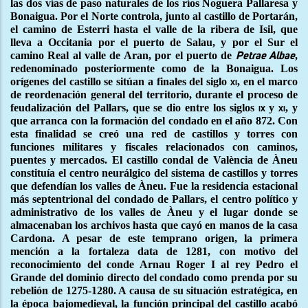
las dos vías de paso naturales de los ríos Noguera Pallaresa y
Bonaigua. Por el Norte controla, junto al castillo de Portarán,
el camino de Esterri hasta el valle de la ribera de Isil, que
lleva a Occitania por el puerto de Salau, y por el Sur el
camino Real al valle de Aran, por el puerto de
,
Petrae Albae
redenominado posteriormente como de la Bonaigua. Los
orígenes del castillo se sitúan a finales del siglo
, en el marco
xi
de reordenación general del territorio, durante el proceso de
feudalización del Pallars, que se dio entre los siglos
y
, y
ix
xi
que arranca con la formación del condado en el año 872. Con
esta finalidad se creó una red de castillos y torres con
funciones militares y fiscales relacionados con caminos,
puentes y mercados. El castillo condal de València de Àneu
constituía el centro neurálgico del sistema de castillos y torres
que defendían los valles de Àneu. Fue la residencia estacional
más septentrional del condado de Pallars, el centro político y
administrativo de los valles de Àneu y el lugar donde se
almacenaban los archivos hasta que cayó en manos de la casa
Cardona. A pesar de este temprano origen, la primera
mención a la fortaleza data de 1281, con motivo del
reconocimiento del conde Arnau Roger I al rey Pedro el
Grande del dominio directo del condado como prenda por su
rebelión de 1275-1280. A causa de su situación estratégica, en
la época bajomedieval, la función principal del castillo acabó