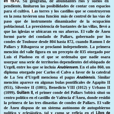
.
Su geografía, de abundantes ríos y suelos en
en 1970
pendiente, limitaron las posibilidades de contar con espacios
para el cultivo.
L
as torres y los castillos que se construyeron
en la zona tuvieron una función
más de control de las vías de
paso que de instrumento dinamizador de la ocupación
poblacional. La preexistencia de bastantes de las villas, llevó a
que las iglesias se ubicaran en sus afueras.
El valle de Àneu
formó parte del condado de Pallars, gobernado por los
condes de Toulouse desde 804 hasta 872, cuando Ramon I de
Pallars y Ribagorza se proclamó independiente. La primera
mención del valle figura en un precepto de 835 otorgado por
Luis el Piadoso en el que se ordenaba que nadie osara
usurpar una serie de territorios dependientes del obispado de
Urgell, entre los que se incluía
. En el año 860, un
Anabiensem
diploma otorgado por Carlos el Calvo a favor de la catedral
de La Seu d’Urgell menciona el pagus
. Similar
Anabiensis
mención aparece en algunas bulas pontificales de Agapito II
(951), Silvestre II (1001), Benedicto VIII (1012) y Urbano II
(1099).
el primer conde del Pallars Sobirà situó su
Guillem II,
centro político en el castillo de València d’Àneu, donde residió
la primera de las tres dinastías de condes de Pallars.
El valle
de Àneu dispuso de un sistema autónomo de autogobierno
político y eclesiástico, tal y como se refleja en el
Libro de