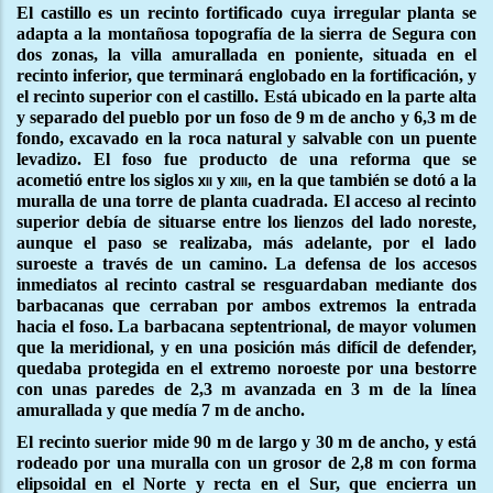
El castillo es un recinto fortificado cuya irregular planta se
adapta a la montañosa topografía de la sierra de Segura con
dos zonas, la villa amurallada en poniente, situada en el
recinto inferior, que terminará englobado en la fortificación, y
el recinto superior con el castillo. Está ubicado en la parte alta
y separado del pueblo por un foso de 9 m de ancho y 6,3 m de
fondo, excavado en la roca natural y salvable con un puente
levadizo. El foso fue producto de una reforma que se
acometió entre los siglos
y
, en la que también se dotó a la
xii
xiii
muralla de una torre de planta cuadrada. El acceso al recinto
superior debía de situarse entre los lienzos del lado noreste,
aunque el paso se realizaba, más adelante, por el lado
suroeste a través de un camino. La defensa de los accesos
inmediatos al recinto castral se resguardaban mediante dos
barbacanas que cerraban por ambos extremos la entrada
hacia el foso. La barbacana septentrional, de mayor volumen
que la meridional, y en una posición más difícil de defender,
quedaba protegida en el extremo noroeste por una bestorre
con unas paredes de 2,3 m avanzada en 3 m de la línea
amurallada y que medía 7 m de ancho.
El recinto suerior mide 90 m de largo y 30 m de ancho, y está
rodeado por una muralla con un grosor de 2,8 m con forma
elipsoidal en el Norte y recta en el Sur, que encierra un