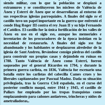
siendo militar, con lo que la población se desplazó a
extramuros y se constituyeron los núcleos de València de
Àneu y Esterri de Àneu que se desarrollaran al entorno de
sus respectivas iglesias parroquiales. A finales del siglo
el
xv
castillo tuvo un papel importante en la guerra que enfrentó el
conde Hug Roger III contra el rey Juan II y su hijo Fernando
el Católico. El castillo fue la única fortificación de los valles de
Àneu en uso en el siglo
, aunque los memoriales e
xvii
inventarios de los procuradores de la época insistían en la
necesidad de restaurarlo. A finales del siglo
fue
xvii
abandonado y los habitantes se desplazaron alrededor de la
iglesia de Sant Andreu, llevándose consigo piedras del castillo
para construir sus propias casas y dejándolo en ruinas en
1788. Tanto València de Àneu como Esterri, fueron
saqueados por el general Ricardos en 1794, y durante la
primera guerra carlista, en 1836, València fue escenario una
batalla entre los carlistas del cabecilla Cames crues y los
liberales capitaneados por Pascual Madoz. Dada su situación
privilegiada, tras la Guerra Civil española, en el curso del
posterior conflicto maqui, entre 1944 y 1945, el castillo de
Pallars fue empleado por las tropas franquistas como
emplazamiento para cañones antiaéreos, trincheras y nidos de
ametralladoras,.