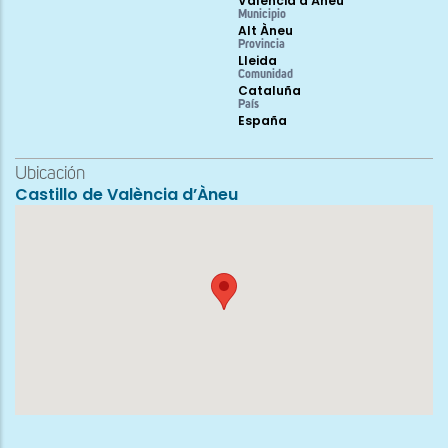
València d’Àneu
Municipio
Alt Àneu
Provincia
Lleida
Comunidad
Cataluña
País
España
Ubicación
Castillo de València d’Àneu