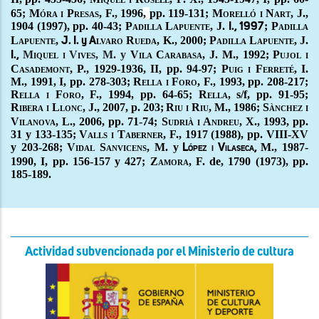
65;
Móra i Presas
, F., 1996
,
pp. 119-131;
M
orelló i
N
art
, J.,
1904 (1997)
,
pp. 40-43;
P
adilla
L
apuente
,
J.
;
P
adilla
I., 1997
L
apuente
,
lvaro
R
ueda
, K., 2000
;
P
adilla
L
apuente
,
J.
J. I. y A
M
iquel i
V
ives
, M. y
V
ila
C
arabasa
, J. M., 1992
;
Pujol i
I.,
Casademont,
P., 1929-1936
, II, pp. 94-97;
Puig i Ferreté
, I.
M., 1991
, I, pp. 278-303;
R
ella i
F
oro
, F., 1993
, pp. 208-217;
R
ella i
F
oro
, F., 1994
, pp. 64-65;
R
ella,
s/f, pp. 91-95;
R
ibera i
L
lonc
, J., 2007
, p. 203;
Riu i Riu
, M., 1986
;
Sànchez i
Vilanova
, L., 2006
,
pp. 71-74;
Sudrià i Andreu,
X., 1993
, pp.
31 y 133-135;
Valls i Taberner
, F., 1917 (1988)
, pp. VIII-XV
y 203-268;
Vidal Sanvicens,
M. y
M., 1987-
López i Vilaseca,
1990
, I, pp. 156-157 y 427;
Zamora
, F. de, 1790 (1973)
, pp.
185-189.
Actividad subvencionada por el Ministerio de cultura