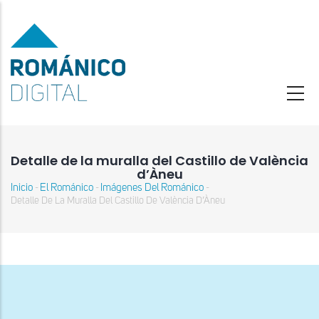
Pasar
al
contenido
principal
Detalle de la muralla del Castillo de València
d’Àneu
Inicio
El Románico
Imágenes Del Románico
-
-
-
Sobrescribir
Detalle De La Muralla Del Castillo De València D’Àneu
enlaces
de
ayuda
a
la