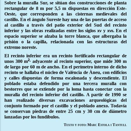
Sobre la muralla Sur, se sitúan dos construcciones de planta
rectangular de 8 m por 5,5 m dispuestas en dirección Este-
Oeste, que corresponden a las cisternas medievales del
castillo. En el ángulo Sureste hay una de las puertas de acceso
al castillo a través del patio exterior del Sud del recinto
inferior y las obras realizadas entre los siglos
y
. En el
xv
xvii
espacio superior se alzaba la torre blanca, que albergaba la
prisión o la capilla, relacionada con las estructuras del
extremo noreste.
El recinto inferior era un recinto fortificado rectangular de
2,
unos 300 m
adyacente al recinto superior, que mide 300 m
de largo por 60 m de ancho. En el perímetro interno de dicho
recinto se hallaba el núcleo de València de Àneu, con edificios
y calles dispuestas de forma escalonada y descendiente. El
poblado estaba defendido por una tercera muralla con
bestorres que se extiende por la loma hasta conectar con la
muralla del recinto inferior del castillo. A partir de 1990 se
han realizado diversas excavaciones arqueológicas del
conjunto formado por el castillo y el poblado anexo. Todavía
se conservan piedras de entre 25 cm y 30 cm de diámetro
lanzadas por los fundíbulos.
Texto y foto: Marc Estola i Tantull