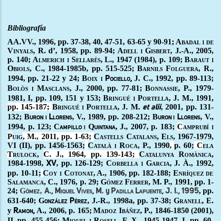
Bibliografía
AA.VV., 1996,
pp. 37-38, 40, 47-51, 63-65 y 90-91
; Abadal i de
Vinyals,
R. d’, 1958
,
pp. 89-94;
A
dell i
G
isbert
, J.-A.
,
2005,
p. 140;
Almerich i Sellarès, L., 1947 (1984)
,
p. 109;
Baraut i
Obiols
, C., 1984-1985b
,
pp. 515-525;
B
arnils
F
olguera
,
R.,
1994
,
pp. 21-22 y 24;
Boix i
J. C., 1992
, pp. 89-113;
Pociello,
Bolòs i Masclans
, J., 2000
, pp. 77-81;
Bonnassie
, P., 1979-
1981
, I, pp. 109, 151 y 153;
B
ringué i
P
ortella
, J. M., 1991
,
pp. 145-187;
B
ringué i
P
ortella,
J. M.
, 2001
, pp. 131-
et alii
132;
B
, V., 1989
, pp. 208-212;
B
, V.,
uron i
Llorens
uron i
Llorens
1994
,
p. 123;
C
Q
, J., 2007
, p. 183;
C
amprubí i
ampillo i
uintana
P
uig
, M., 2011
, pp. 1-63;
Castells Catalans, Els, 1967-1979
,
VI (II), pp. 1456-1563;
Català i Roca
, P., 1990
,
p. 60;
C
ela
T
rulock,
C. J., 1964
, pp. 139-143;
Catalunya Romànica
,
1984-1998,
, pp. 126-129;
Corbella
i
G
arcia
,
J. À., 1992
,
XV
pp. 10
-11;
Coy i Cotonat
, A., 1906
, pp. 182-188;
E
nríquez de
S
alamanca
, C., 1976
, p. 29;
G
ómez
F
errer
, M. P., 1991
, pp. 1-
24;
G
,
, pp.
ómez
A.,
Miquel Vives
, M. y
Padilla Lapuente
, J. I., 1995
631-640;
G
, J.-R., 1998a
, pp. 37-38;
Granell,
E.
onzález Pérez
y
A., 2006
, p. 165;
Madoz Ibáñez, P., 1846-1850 (2001)
,
Ramon,
II,
pp. 455-456;
Miquel i Rosell
, F. X., 1945-1947
, I, pp. 60-