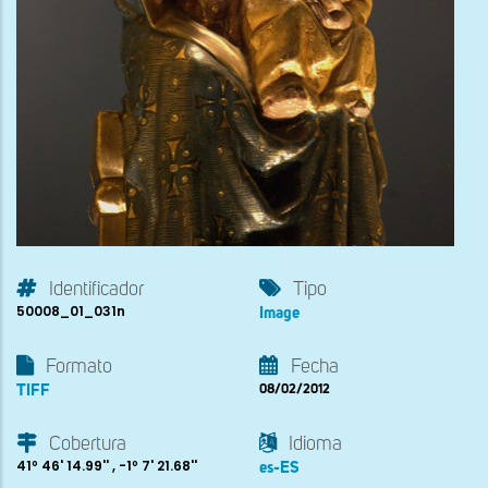
Identificador
Tipo
50008_01_031n
Image
Formato
Fecha
TIFF
08/02/2012
Cobertura
Idioma
41º 46' 14.99'' , -1º 7' 21.68''
es-ES