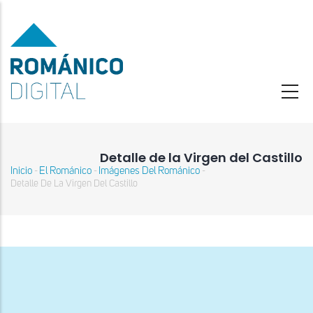
Pasar
al
contenido
principal
Detalle de la Virgen del Castillo
Inicio
El Románico
Imágenes Del Románico
-
-
-
Sobrescribir
Detalle De La Virgen Del Castillo
enlaces
de
ayuda
a
la
navegación