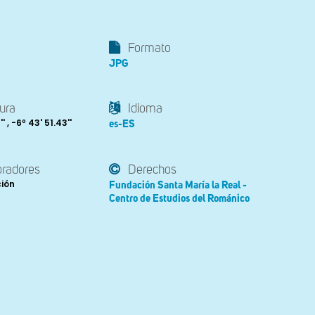
Formato
JPG
ura
Idioma
' , -6º 43' 51.43''
es-ES
oradores
Derechos
ción
Fundación Santa María la Real -
Centro de Estudios del Románico