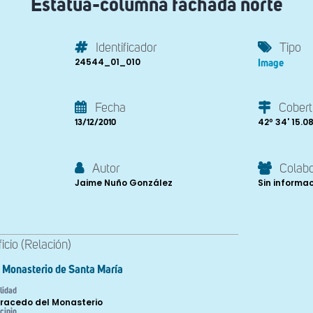
Estatua-columna fachada norte
Identificador
Tipo
24544_01_010
Image
Fecha
Cobert
42º 34' 15.08'
13/12/2010
Autor
Colab
Jaime Nuño González
Sin informa
ficio (Relación)
Monasterio de Santa María
lidad
racedo del Monasterio
cipio