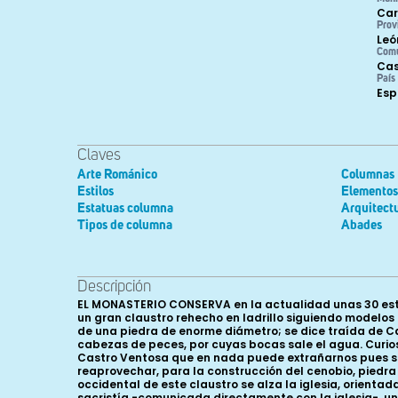
Car
Prov
Leó
Com
Cas
País
Es
Claves
Arte Románico
Columnas
Estilos
Elementos 
Estatuas columna
Arquitect
Tipos de columna
Abades
Descripción
EL MONASTERIO CONSERVA en la actualidad unas 30 estancias o dependencias (la mayoría en ruinas) dispuestas -como es norma en los monasterios cistercienses- alrededor de un gran claustro rehecho en ladrillo siguiendo modelos góticos a mediados del siglo XVI; claustro en el que se ubicaba una fuente que alcanzó a ver Jovellanos en 1792, “con taza de una piedra de enorme diámetro; se dice traída de Castro-Ventosa. En medio una columna, encima otra taza pequeña y en ella un niño sentado cogiendo con las manos unas cabezas de peces, por cuyas bocas sale el agua. Curiosa escultura del mismo tiempo...” y que hoy podemos admirar en la Alameda de Villafranca del Bierzo. Procedencia de Castro Ventosa que en nada puede extrañarnos pues sendos privilegios de los monarcas Fernando II (1186) y Alfonso X (1210) recogidos por Mercedes Durany autorizaron a reaprovechar, para la construcción del cenobio, piedra procedente de esa ya por entonces despoblada y arruinada localidad leonesa cercana al monasterio. En la panda occidental de este claustro se alza la iglesia, orientada de este a oeste e iniciada, según fray Jerónimo de Llamas, el 17 de octubre de 1138; en la planta baja de la oriental la sacristía -comunicada directamente con la iglesia-, un pasadizo, el locutorio -locutorium o auditorium, espacio en el que el abad distribuía los trabajos cotidianos de los monjes y que se comunicaba con el huerto monástico- y la sala capitular mientras que en la superior se localiza el espacio denominado “Palacio Real” (del siglo XIII, compuesto por tres salas, una de ellas dedicada ya en época tardía a archivo); y en la planta baja de la sur el Refectorium de los monjes (como ya hemos indicado convertido ahora en sala de exposiciones), la cocina, del siglo X V II -común para monjes y conversos- y la despensa o cillería, rehechas entre los siglos XVI-XVIII. Muy poco es lo que podemos decir de su iglesia, ahora parroquial, en numerosas ocasiones ampliada y renovada, y de sus constructores, aunque se ha podido conocer el nombre de algunos de los posibles maestros o encargados de obras (magister operis) que trabajaron a lo largo del siglo XIII (1202-1283): Juan Petri (Petri de Opera, 1202), Martinus (1214), Pedro López (Petrus Lupi Magister de opera, 1217- 1219), Juan Munionis (1235), Juan Pérez (1273), Simón Juliánez (1275) y, finalmente, Juan López (1283). Únicamente conservamos una descripción de la misma antes de su definitiva destrucción, del estado en que se encontraba siglos después, en 1792, gracias a las anotaciones que el ilustrado Gaspar Melchor de Jovellanos dejó en sus Diarios después de la visita que realizó dicho año: “por el gusto de la de Val-de-Dios, aunque más pequeña... es larguísima, estrechísima, y por lo mismo parece altísima. Se piensa en obra y no se hace. Los planos, de un chapucero del país son miserables; los de D. Guillermo Casanova, más magníficos de lo que permiten las facultades del monasterio; los que hizo últimamente un arquitecto de León, fueron reprobados en la Academia de San Fernando. El abad actual (se refiere a fray Roberto de Palencia), desea conservar la 