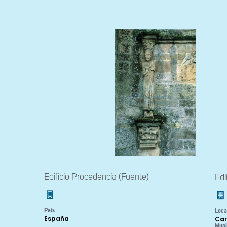
Edificio Procedencia (Fuente)
Edi
País
Loca
España
Car
Muni