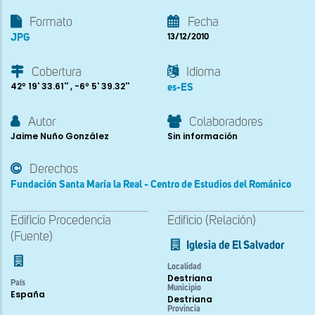
Formato
Fecha
JPG
13/12/2010
Cobertura
Idioma
42º 19' 33.61'' , -6º 5' 39.32''
es-ES
Autor
Colaboradores
Jaime Nuño González
Sin información
Derechos
Fundación Santa María la Real - Centro de Estudios del Románico
Edificio Procedencia
Edificio (Relación)
(Fuente)
Iglesia de El Salvador
Localidad
Destriana
País
Municipio
España
Destriana
Provincia