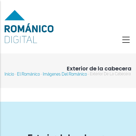
Pasar
al
contenido
principal
Exterior de la cabecera
Inicio
El Románico
Imágenes Del Románico
Exterior De La Cabecera
-
-
-
Sobrescribir
enlaces
de
ayuda
a
la
navegación