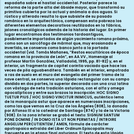
espadaña sobre el hastial occidental. Posterior parece la
reforma de la parte alta del ábside mayor, que transformó su
primitiva cubierta por la actual y anómala a dos aguas. Si
rústico y alterado resulta lo que subsiste de su pasado
románico en lo arquitectónico, compensan esta pobreza los
diferentes elementos decorativos reutilizados en la fábrica,
jalones cronológicos además de la historia del lugar. En primer
lugar encontramos dos testimonios tardoantiguos,
posiblemente importados de algún yacimiento romano próximo,
como son un sarcófago de mármol que, muy erosionado e
invertido, se conserva como banco junto a la portada
occidental (vid. Tomás Mañanes, “Restos escultóricos de época
romana en la provincia de León”, en AA.VV., Homenaje al
profesor Martín González, Valladolid, 1995, pp. 81-82) y, en el
interior, un fragmento de capitel corintio vaciado que hace las
veces de pila aguabenditera. También en el interior, empotrada
a ras de suelo en el muro del evangelio del primer tramo de la
nave central, se conserva una lápida rectangular con su campo
dividido en dos partes, la superior decorada con una cruz latina
con vástago de neta tradición asturiana, con el alfa y omega
apocalípticos y entre sus brazos la inscripción: HOC SIGNO
TUETUR PIUS / HOC SIGNO VINCITUR INIMICUS, auténtico lema
de la monarquía astur que aparece en numerosas inscripciones,
como las que vemos en la Cruz de los Ángeles (808), la donada
por Alfonso III a la catedral de Santiago (874) y la de la Victoria
(908). En la zona inferior se grabó el texto: SIGNUM SANTUM
PONE DOMINE / IN DOMO ISTA UT NON PERMITAS / INTROIRE
ANGELUM PERCUTIENTEM / AMEN, fórmula de carácter
apotropaico extraída del Liber Ordinum Episcopalis muy
frecuente en la etapa final asturiana. El texto de esta lápida