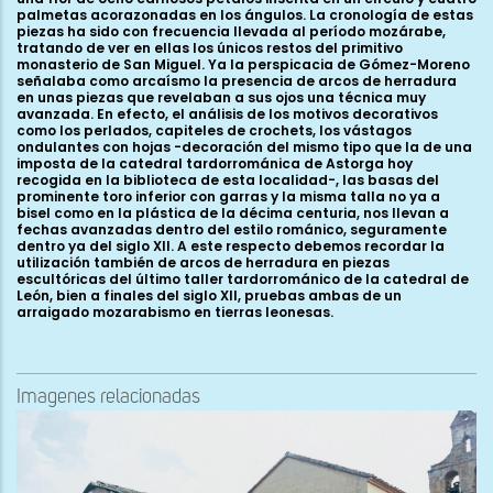
palmetas acorazonadas en los ángulos. La cronología de estas
piezas ha sido con frecuencia llevada al período mozárabe,
tratando de ver en ellas los únicos restos del primitivo
monasterio de San Miguel. Ya la perspicacia de Gómez-Moreno
señalaba como arcaísmo la presencia de arcos de herradura
en unas piezas que revelaban a sus ojos una técnica muy
avanzada. En efecto, el análisis de los motivos decorativos
como los perlados, capiteles de crochets, los vástagos
ondulantes con hojas -decoración del mismo tipo que la de una
imposta de la catedral tardorrománica de Astorga hoy
recogida en la biblioteca de esta localidad-, las basas del
prominente toro inferior con garras y la misma talla no ya a
bisel como en la plástica de la décima centuria, nos llevan a
fechas avanzadas dentro del estilo románico, seguramente
dentro ya del siglo XII. A este respecto debemos recordar la
utilización también de arcos de herradura en piezas
escultóricas del último taller tardorrománico de la catedral de
León, bien a finales del siglo XII, pruebas ambas de un
arraigado mozarabismo en tierras leonesas.
Imagenes relacionadas