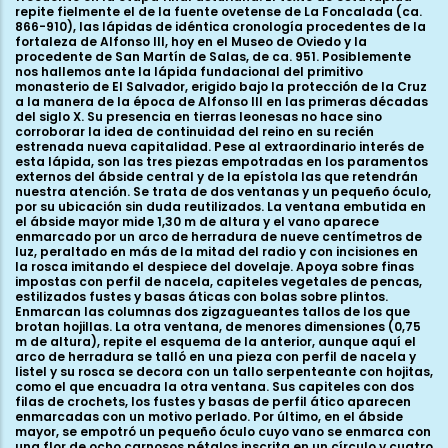
repite fielmente el de la fuente ovetense de La Foncalada (ca.
866-910), las lápidas de idéntica cronología procedentes de la
fortaleza de Alfonso III, hoy en el Museo de Oviedo y la
procedente de San Martín de Salas, de ca. 951. Posiblemente
nos hallemos ante la lápida fundacional del primitivo
monasterio de El Salvador, erigido bajo la protección de la Cruz
a la manera de la época de Alfonso III en las primeras décadas
del siglo X. Su presencia en tierras leonesas no hace sino
corroborar la idea de continuidad del reino en su recién
estrenada nueva capitalidad. Pese al extraordinario interés de
esta lápida, son las tres piezas empotradas en los paramentos
externos del ábside central y de la epístola las que retendrán
nuestra atención. Se trata de dos ventanas y un pequeño óculo,
por su ubicación sin duda reutilizados. La ventana embutida en
el ábside mayor mide 1,30 m de altura y el vano aparece
enmarcado por un arco de herradura de nueve centímetros de
luz, peraltado en más de la mitad del radio y con incisiones en
la rosca imitando el despiece del dovelaje. Apoya sobre finas
impostas con perfil de nacela, capiteles vegetales de pencas,
estilizados fustes y basas áticas con bolas sobre plintos.
Enmarcan las columnas dos zigzagueantes tallos de los que
brotan hojillas. La otra ventana, de menores dimensiones (0,75
m de altura), repite el esquema de la anterior, aunque aquí el
arco de herradura se talló en una pieza con perfil de nacela y
listel y su rosca se decora con un tallo serpenteante con hojitas,
como el que encuadra la otra ventana. Sus capiteles con dos
filas de crochets, los fustes y basas de perfil ático aparecen
enmarcadas con un motivo perlado. Por último, en el ábside
mayor, se empotró un pequeño óculo cuyo vano se enmarca con
una flor de ocho carnosos pétalos inscrita en un círculo y cuatro