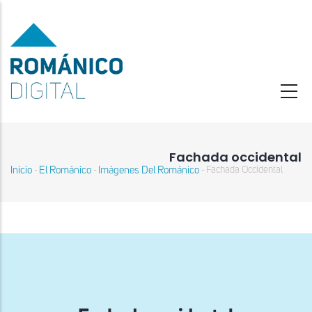
Pasar
al
contenido
principal
Fachada occidental
Inicio
El Románico
Imágenes Del Románico
Fachada Occidental
-
-
-
Sobrescribir
enlaces
de
ayuda
a
la
navegación