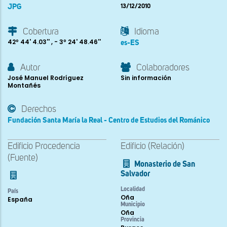
JPG
13/12/2010
Cobertura
Idioma
42º 44' 4.03'' , - 3º 24' 48.46''
es-ES
Autor
Colaboradores
José Manuel Rodríguez
Sin información
Montañés
Derechos
Fundación Santa María la Real - Centro de Estudios del Románico
Edificio Procedencia
Edificio (Relación)
(Fuente)
Monasterio de San
Salvador
Localidad
País
Oña
España
Municipio
Oña
Provincia