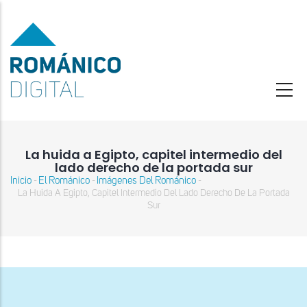
Pasar
al
contenido
principal
La huida a Egipto, capitel intermedio del
lado derecho de la portada sur
Inicio
El Románico
Imágenes Del Románico
-
-
-
Sobrescribir
La Huida A Egipto, Capitel Intermedio Del Lado Derecho De La Portada
enlaces
Sur
de
ayuda
a
la