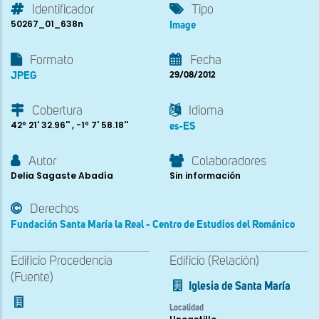
Identificador
Tipo
50267_01_638n
Image
Formato
Fecha
JPEG
29/08/2012
Cobertura
Idioma
42º 21' 32.96'' , -1º 7' 58.18''
es-ES
Autor
Colaboradores
Delia Sagaste Abadía
Sin información
Derechos
Fundación Santa María la Real - Centro de Estudios del Románico
Edificio Procedencia
Edificio (Relación)
(Fuente)
Iglesia de Santa María
Localidad