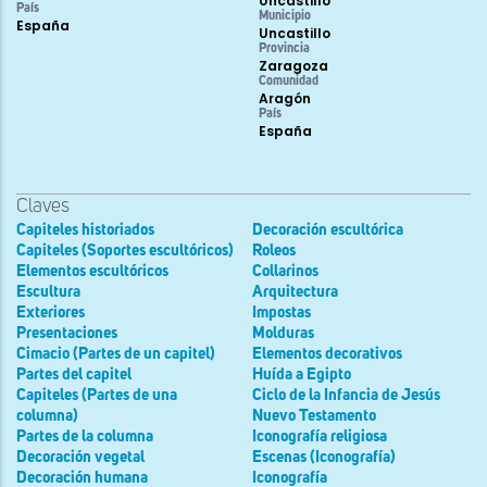
Uncastillo
País
Municipio
España
Uncastillo
Provincia
Zaragoza
Comunidad
Aragón
País
España
Claves
Capiteles historiados
Decoración escultórica
Capiteles (Soportes escultóricos)
Roleos
Elementos escultóricos
Collarinos
Escultura
Arquitectura
Exteriores
Impostas
Presentaciones
Molduras
Cimacio (Partes de un capitel)
Elementos decorativos
Partes del capitel
Huída a Egipto
Capiteles (Partes de una
Ciclo de la Infancia de Jesús
columna)
Nuevo Testamento
Partes de la columna
Iconografía religiosa
Decoración vegetal
Escenas (Iconografía)
Decoración humana
Iconografía