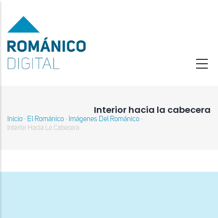
Pasar
al
contenido
principal
Interior hacia la cabecera
Inicio
El Románico
Imágenes Del Románico
-
-
-
Sobrescribir
Interior Hacia La Cabecera
enlaces
de
ayuda
a
la
navegación