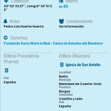
Cobertura
Idioma
42º 52' 32.27'' , Lomg:3º 30' 51.3
es-ES
3''
Autor
Colaboradores
Pedro Luis Huerta Huerta
Sin información
Derechos
Fundación Santa María la Real - Centro de Estudios del Románico
Edificio Procedencia
Edificio (Relación)
(Fuente)
Iglesia de San Antolín
Localidad
Baillo
País
Municipio
España
Merindad de Cuesta-Urria
Provincia
Burgos
Comunidad
Castilla y León
País
España