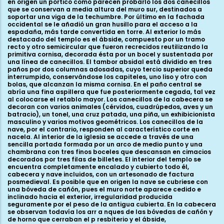
en origen un pórtico como parecen probarlo los dos canecillos
que se conservan a media altura del muro sur, destinados a
soportar una viga de la techumbre. Por último en la fachada
occidental se le añadió un gran husillo para el acceso a la
espadaña, más tarde convertida en torre. Al exterior lo más
destacado del templo es el ábside, compuesto por un tramo
recto y otro semicircular que fueron recrecidos reutilizando la
primitiva cornisa, decorada ésta por un bocel y sustentada por
una línea de canecillos. El tambor absidal está dividido en tres
paños por dos columnas adosadas, cuyo tercio superior queda
interrumpido, conservándose los capiteles, uno liso y otro con
bolas, que alcanzan la misma cornisa. En el paño central se
abría una fina aspillera que fue posteriormente cegada, tal vez
al colocarse el retablo mayor. Los canecillos de la cabecera se
decoran con varios animales (cérvidos, cuadrúpedos, aves y un
batracio), un tonel, una cruz patada, una piña, un exhibicionista
masculino y varios motivos geométricos. Los canecillos de la
nave, por el contrario, responden al característico corte en
nacela. Al interior de la iglesia se accede a través de una
sencilla portada formada por un arco de medio punto y una
chambrana con tres finos boceles que descansan en cimacios
decorados por tres filas de billetes. El interior del templo se
encuentra completamente encalado y cubierto todo él,
cabecera y nave incluidos, con un artesonado de factura
posmedieval. Es posible que en origen la nave se cubriese con
una bóveda de cañón, pues el muro norte aparece cedido e
inclinado hacia el exterior, irregularidad producida
seguramente por el peso de la antigua cubierta. En la cabecera
se observan todavía los arr a nques de las bóvedas de cañón y
de horno que cerraban el p resbiterio y el ábside,