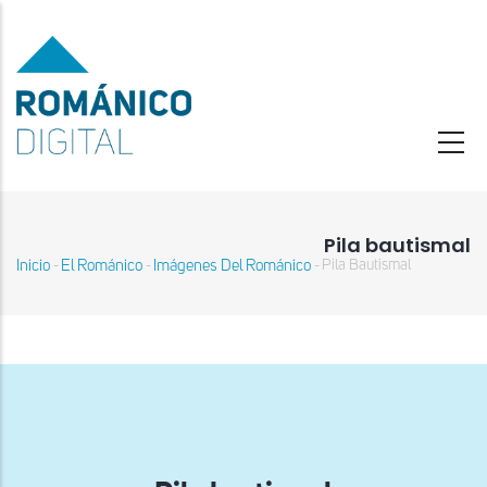
Pasar
al
contenido
principal
Pila bautismal
Inicio
El Románico
Imágenes Del Románico
Pila Bautismal
-
-
-
Sobrescribir
enlaces
de
ayuda
a
la
navegación