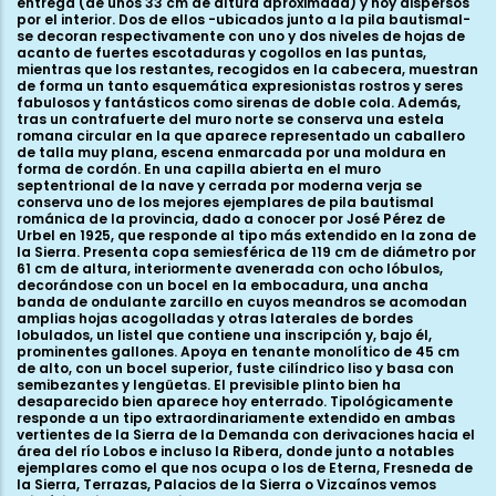
entrega (de unos 33 cm de altura aproximada) y hoy dispersos
por el interior. Dos de ellos -ubicados junto a la pila bautismal-
se decoran respectivamente con uno y dos niveles de hojas de
acanto de fuertes escotaduras y cogollos en las puntas,
mientras que los restantes, recogidos en la cabecera, muestran
de forma un tanto esquemática expresionistas rostros y seres
fabulosos y fantásticos como sirenas de doble cola. Además,
tras un contrafuerte del muro norte se conserva una estela
romana circular en la que aparece representado un caballero
de talla muy plana, escena enmarcada por una moldura en
forma de cordón. En una capilla abierta en el muro
septentrional de la nave y cerrada por moderna verja se
conserva uno de los mejores ejemplares de pila bautismal
románica de la provincia, dado a conocer por José Pérez de
Urbel en 1925, que responde al tipo más extendido en la zona de
la Sierra. Presenta copa semiesférica de 119 cm de diámetro por
61 cm de altura, interiormente avenerada con ocho lóbulos,
decorándose con un bocel en la embocadura, una ancha
banda de ondulante zarcillo en cuyos meandros se acomodan
amplias hojas acogolladas y otras laterales de bordes
lobulados, un listel que contiene una inscripción y, bajo él,
prominentes gallones. Apoya en tenante monolítico de 45 cm
de alto, con un bocel superior, fuste cilíndrico liso y basa con
semibezantes y lengüetas. El previsible plinto bien ha
desaparecido bien aparece hoy enterrado. Tipológicamente
responde a un tipo extraordinariamente extendido en ambas
vertientes de la Sierra de la Demanda con derivaciones hacia el
área del río Lobos e incluso la Ribera, donde junto a notables
ejemplares como el que nos ocupa o los de Eterna, Fresneda de
la Sierra, Terrazas, Palacios de la Sierra o Vizcaínos vemos