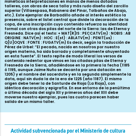
miméticas interpretaciones en manos de menos dotados
talleres, con obras de seca talla y más rudo diseño del zarcillo
superior (Villaespasa, Rabanera del Pinar, Tolbaños de Abajo,
etc.). Este ejemplar de Barbadillo añade al interés estético la
presencia, sobre el listel central que divide la decoración de la
copa, de una inscripción cuyo contenido refuerza su identidad
formal con otras dos pilas del norte de la Sierra: las de Eterna y
Fresneda. Dice así el texto: + MAT[R]IS : PECCATV(m) : NOBIS : AB
ORIGINE : NATV(m) : HOC : E(st) : ABLATV(m) : PENIT(us) :
Q[U]OQVE : FONTE : FUGATV(m) Es decir, según la traducción de
Pérez de Urbel: “El pecado, nacido en nosotros por nuestro
origen materno, ha sido borrado y completamente ahuyentado
en esta fuente”. El texto repite de modo literal los versos de
contenido redentor que vimos en las citadas pilas de Eterna y
Fresneda de la Sierra, añadiéndose en la primera la fecha (1185
ó 1195, aunque Jaime Nuño se decanta por una datación en
1205) y el nombre del sacerdote y en la segunda simplemente la
data, aquí sin duda la de la era de 1225 (año 1187). El mismo
origen debe tener la de Santurde de Rioja (La Rioja), con
idéntica decoración y epigrafía. En ese entorno de la penúltima
o última década del siglo XII y primeros años del XIII debe
moverse nuestro ejemplar, pues las cuatro parecen haber
salido de un mismo taller.
Actividad subvencionada por el Ministerio de cultura