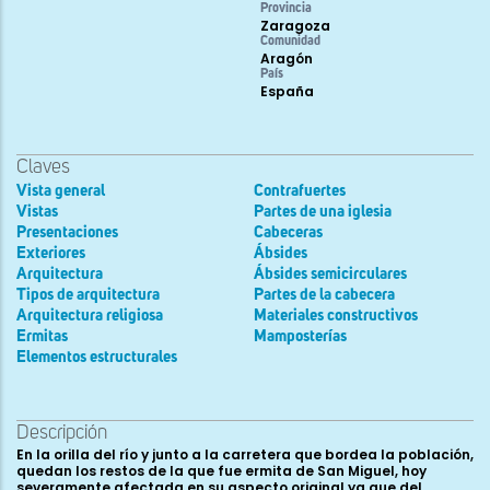
Provincia
Zaragoza
Comunidad
Aragón
País
España
Claves
Vista general
Contrafuertes
Vistas
Partes de una iglesia
Presentaciones
Cabeceras
Exteriores
Ábsides
Arquitectura
Ábsides semicirculares
Tipos de arquitectura
Partes de la cabecera
Arquitectura religiosa
Materiales constructivos
Ermitas
Mamposterías
Elementos estructurales
Descripción
En la orilla del río y junto a la carretera que bordea la población,
quedan los restos de la que fue ermita de San Miguel, hoy
severamente afectada en su aspecto original ya que del