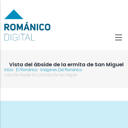
Pasar
al
contenido
principal
Vista del ábside de la ermita de San Miguel
Inicio
El Románico
Imágenes Del Románico
-
-
-
Sobrescribir
Vista Del Ábside De La Ermita De San Miguel
enlaces
de
ayuda
a
la
navegación