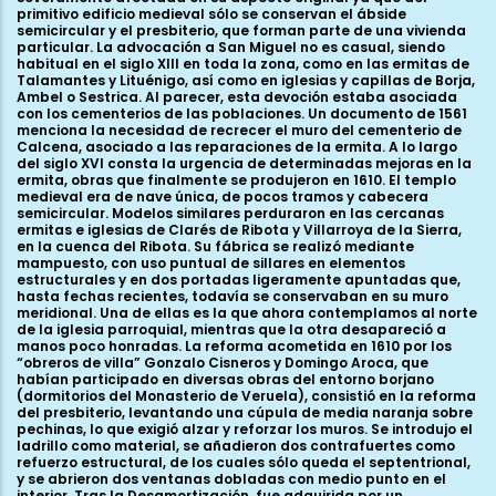
primitivo edificio medieval sólo se conservan el ábside
semicircular y el presbiterio, que forman parte de una vivienda
particular. La advocación a San Miguel no es casual, siendo
habitual en el siglo XIII en toda la zona, como en las ermitas de
Talamantes y Lituénigo, así como en iglesias y capillas de Borja,
Ambel o Sestrica. Al parecer, esta devoción estaba asociada
con los cementerios de las poblaciones. Un documento de 1561
menciona la necesidad de recrecer el muro del cementerio de
Calcena, asociado a las reparaciones de la ermita. A lo largo
del siglo XVI consta la urgencia de determinadas mejoras en la
ermita, obras que finalmente se produjeron en 1610. El templo
medieval era de nave única, de pocos tramos y cabecera
semicircular. Modelos similares perduraron en las cercanas
ermitas e iglesias de Clarés de Ribota y Villarroya de la Sierra,
en la cuenca del Ribota. Su fábrica se realizó mediante
mampuesto, con uso puntual de sillares en elementos
estructurales y en dos portadas ligeramente apuntadas que,
hasta fechas recientes, todavía se conservaban en su muro
meridional. Una de ellas es la que ahora contemplamos al norte
de la iglesia parroquial, mientras que la otra desapareció a
manos poco honradas. La reforma acometida en 1610 por los
“obreros de villa” Gonzalo Cisneros y Domingo Aroca, que
habían participado en diversas obras del entorno borjano
(dormitorios del Monasterio de Veruela), consistió en la reforma
del presbiterio, levantando una cúpula de media naranja sobre
pechinas, lo que exigió alzar y reforzar los muros. Se introdujo el
ladrillo como material, se añadieron dos contrafuertes como
refuerzo estructural, de los cuales sólo queda el septentrional,
y se abrieron dos ventanas dobladas con medio punto en el
interior. Tras la Desamortización, fue adquirida por un