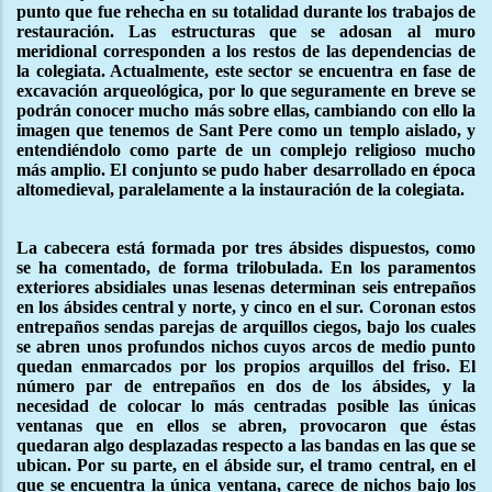
punto que fue rehecha en su totalidad durante los trabajos de
restauración. Las estructuras que se adosan al muro
meridional corresponden a los restos de las dependencias de
la colegiata. Actualmente, este sector se encuentra en fase de
excavación arqueológica, por lo que seguramente en breve se
podrán conocer mucho más sobre ellas, cambiando con ello la
imagen que tenemos de Sant Pere como un templo aislado, y
entendiéndolo como parte de un complejo religioso mucho
más amplio. El conjunto se pudo haber desarrollado en época
altomedieval, paralelamente a la instauración de la colegiata.
La cabecera está formada por tres ábsides dispuestos, como
se ha comentado, de forma trilobulada. En los paramentos
exteriores absidiales unas lesenas determinan seis entrepaños
en los ábsides central y norte, y cinco en el sur. Coronan estos
entrepaños sendas parejas de arquillos ciegos, bajo los cuales
se abren unos profundos nichos cuyos arcos de medio punto
quedan enmarcados por los propios arquillos del friso. El
número par de entrepaños en dos de los ábsides, y la
necesidad de colocar lo más centradas posible las únicas
ventanas que en ellos se abren, provocaron que éstas
quedaran algo desplazadas respecto a las bandas en las que se
ubican. Por su parte, en el ábside sur, el tramo central, en el
que se encuentra la única ventana, carece de nichos bajo los