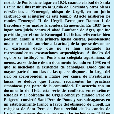
castillo de Ponts, tiene lugar en 1024, cuando el abad de Santa
Cecília de Elins restituyó la iglesia de Cortiuda y otros bienes
eclesiásticos a Ermengol, obispo de Urgell, en un juicio
celebrado en el interior de este templo. Al acto asistieron los
condes Ermengol II de Urgell, Berenguer Ramon I de
Barcelona y su madre la condesa Ermesenda. En 1037 tuvo
lugar otro juicio contra el abad Lanfranc de Àger, que fue
presidido por el conde Ermengol II. Dichas referencias bien
podrían aludir a una primera iglesia castral, posiblemente
una construcción anterior a la actual, de la que se desconoce
su existencia dado que no se han efectuado las
correspondientes excavaciones arqueológicas. A finales del
siglo
se instituyó en Ponts una colegiata agustiniana, al
xi
menos, así se deduce de un documento fechado en 1098 en el
que se menciona la existencia de canónigos. Dado que la
mayor parte de noticias de las que se dispone a lo largo del
siglo
corresponden a litigios por causa de investiduras
xii
laicas, se deduce que fueron recurrentes las prácticas
simoníacas por parte de la comunidad. De acuerdo con un
documento de 1169, esta serie de conflictos entre señores
feudales y el obispado de Urgell concluyó cuando Pere de
Puigverd convirtió Sant Pere de Ponts y sus sufragáneas en
un establecimiento franco a favor del obispado de Urgell. La
colegiata de Sant Pere de Ponts recibió de los condes de
Urgell, numerosas donaciones, como las incluidas en 1144 en