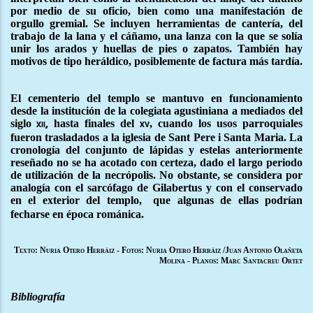
por medio de su oficio, bien como una manifestación de
orgullo gremial. Se incluyen herramientas de cantería, del
trabajo de la lana y el cáñamo, una lanza con la que se solía
unir los arados y huellas de pies o zapatos. También hay
motivos de tipo heráldico, posiblemente de factura más tardía.
El cementerio del templo se mantuvo en funcionamiento
desde la institución de la colegiata agustiniana a mediados del
siglo
hasta finales del
, cuando los usos parroquiales
xii,
xv
fueron trasladados a la iglesia de Sant Pere i Santa Maria. La
cronología del conjunto de lápidas y estelas anteriormente
reseñado no se ha acotado con certeza, dado el largo periodo
de utilización de la necrópolis. No obstante, se considera por
analogía con el sarcófago de Gilabertus y con el conservado
en el exterior del templo,
que algunas de ellas podrían
fecharse en época románica.
Texto: Nuria Otero Herráiz - Fotos: Nuria Otero Herráiz /Juan Antonio Olañeta
Molina - Planos: Marc Santacreu Ortet
Bibliografía