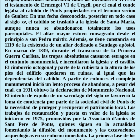
el testamento de Ermengol VI de Urgell, por el cual el conde
legaba al cabildo de Ponts propiedades en el término vecino
de Gualter. En una fecha desconocida, posterior en todo caso
al siglo
el cabildo se trasladó a la iglesia de Santa Maria,
xv,
aunque nunca se abandonaron totalmente los usos
parroquiales. El altar mayor estuvo consagrado desde el
principio a san Pedro mártir. Además, se tiene constancia en
1119 de la existencia de un altar dedicado a Santiago apóstol.
En marzo de 1839, durante el transcurso de la Primera
Guerra Carlista, las tropas absolutistas causaron estragos en
el conjunto monumental, e incendiaron la iglesia y el castillo.
El cimborrio octogonal y parte de la cubierta a la altura de los
pies del edificio quedaron en ruinas, al igual que las
dependencias del cabildo. A partir de entonces el complejo
monumental inició un lento proceso de abandono, a pesar del
cual, en 1931 obtuvo la declaración de Monumento Nacional.
El intento de expolio de un sarcófago del siglo
favoreció la
xv
toma de conciencia por parte de la sociedad civil de Ponts de
la necesidad de proteger y recuperar el patrimonio local. Los
trabajos de restauración y puesta en valor de la iglesia se
iniciaron en 1975, promovidos por la Associació d’amics de
Sant Pere de Ponts, quienes siguen en la actualidad
fomentando la difusión del monumento y las excavaciones
arqueológicas en su entorno inmediato. La primera fase de los