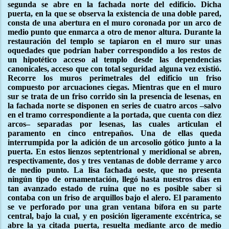
segunda se abre en la fachada norte del edificio. Dicha
puerta, en la que se observa la existencia de una doble pared,
consta de una abertura en el muro coronada por un arco de
medio punto que enmarca a otro de menor altura. Durante la
restauración del templo se tapiaron en el muro sur unas
oquedades que podrían haber correspondido a los restos de
un hipotético acceso al templo desde las dependencias
canonicales, acceso que con total seguridad alguna vez existió.
Recorre los muros perimetrales del edificio un friso
compuesto por arcuaciones ciegas. Mientras que en el muro
sur se trata de un friso corrido sin la presencia de lesenas, en
la fachada norte se disponen en series de cuatro arcos –salvo
en el tramo correspondiente a la portada, que cuenta con diez
arcos– separadas por lesenas, las cuales articulan el
paramento en cinco entrepaños. Una de ellas queda
interrumpida por la adición de un arcosolio gótico junto a la
puerta. En estos lienzos septentrional y meridional se abren,
respectivamente, dos y tres ventanas de doble derrame y arco
de medio punto. La lisa fachada oeste, que no presenta
ningún tipo de ornamentación, llegó hasta nuestros días en
tan avanzado estado de ruina que no es posible saber si
contaba con un friso de arquillos bajo el alero. El paramento
se ve perforado por una gran ventana bífora en su parte
central, bajo la cual, y en posición ligeramente excéntrica, se
abre la ya citada puerta, resuelta mediante arco de medio