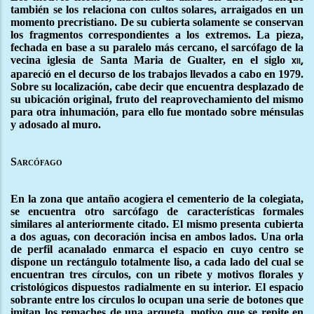
también se los relaciona con cultos solares, arraigados en un
momento precristiano. De su cubierta solamente se conservan
los fragmentos correspondientes a los extremos. La pieza,
fechada en base a su paralelo más cercano, el sarcófago de la
vecina iglesia de Santa Maria de Gualter, en el siglo
xii,
apareció en el decurso de los trabajos llevados a cabo en 1979.
Sobre su localización, cabe decir que encuentra desplazado de
su ubicación original, fruto del reaprovechamiento del mismo
para otra inhumación, para ello fue montado sobre ménsulas
y adosado al muro.
Sarcófago
En la zona que antaño acogiera el cementerio de la colegiata,
se encuentra otro sarcófago de características formales
similares al anteriormente citado. El mismo presenta cubierta
a dos aguas, con decoración incisa en ambos lados. Una orla
de perfil acanalado enmarca el espacio en cuyo centro se
dispone un rectángulo totalmente liso, a cada lado del cual se
encuentran tres círculos, con un ribete y motivos florales y
cristológicos dispuestos radialmente en su interior. El espacio
sobrante entre los círculos lo ocupan una serie de botones que
imitan los remaches de una arqueta, motivo que se repite en