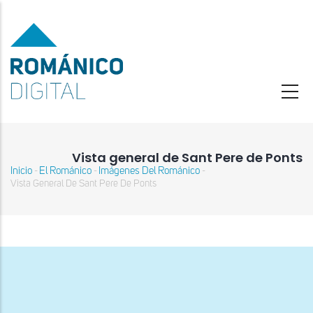
Pasar
al
contenido
principal
Vista general de Sant Pere de Ponts
Inicio
El Románico
Imágenes Del Románico
-
-
-
Sobrescribir
Vista General De Sant Pere De Ponts
enlaces
de
ayuda
a
la
navegación