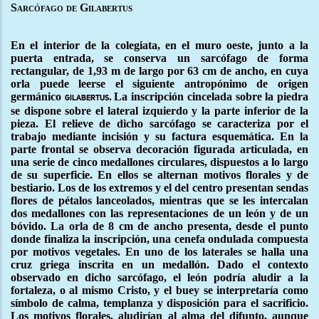
Sarcófago de Gilabertus
En el interior de la colegiata, en el muro oeste, junto a la
puerta entrada, se conserva un sarcófago de forma
rectangular, de 1,93 m de largo por 63 cm de ancho, en cuya
orla puede leerse el siguiente antropónimo de origen
germánico
La inscripción cincelada sobre la piedra
gilabertus.
se dispone sobre el lateral izquierdo y la parte inferior de la
pieza. El relieve de dicho sarcófago se caracteriza por el
trabajo mediante incisión y su factura esquemática. En la
parte frontal se observa decoración figurada articulada, en
una serie de cinco medallones circulares, dispuestos a lo largo
de su superficie. En ellos se alternan motivos florales y de
bestiario. Los de los extremos y el del centro presentan sendas
flores de pétalos lanceolados, mientras que se les intercalan
dos medallones con las representaciones de un león y de un
bóvido. La orla de 8 cm de ancho presenta, desde el punto
donde finaliza la inscripción, una cenefa ondulada compuesta
por motivos vegetales. En uno de los laterales se halla una
cruz griega inscrita en un medallón. Dado el contexto
observado en dicho sarcófago, el león podría aludir a la
fortaleza, o al mismo Cristo, y el buey se interpretaría como
símbolo de calma, templanza y disposición para el sacrificio.
Los motivos florales, aludirían al alma del difunto, aunque