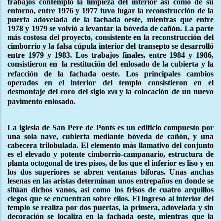
trabajos contempló la limpieza del interior así como de su
entorno, entre 1976 y 1977 tuvo lugar la reconstrucción de la
puerta adovelada de la fachada oeste, mientras que entre
1978 y 1979 se volvió a levantar la bóveda de cañón. La parte
más costosa del proyecto, consistente en la reconstrucción del
cimborrio y la falsa cúpula interior del transepto se desarrolló
entre 1979 y 1983. Los trabajos finales, entre 1984 y 1986,
consistieron en
la restitución del enlosado de la cubierta y la
refacción de la fachada oeste. Los principales cambios
operados en el interior del templo consistieron en el
desmontaje del coro del siglo
y la colocación de un nuevo
xvii
pavimento enlosado.
La iglesia de San Pere de Ponts es un edificio compuesto por
una sola nave, cubierta mediante bóveda de cañón, y una
cabecera trilobulada. El elemento más llamativo del conjunto
es el elevado y potente cimborrio-campanario, estructura de
planta octogonal de tres pisos, de los que el inferior es liso y en
los dos superiores se abren ventanas bíforas. Unas anchas
lesenas en las aristas determinan unos entrepaños en donde se
sitúan dichos vanos, así como los frisos de cuatro arquillos
ciegos que se encuentran sobre ellos. El ingreso al interior del
templo se realiza por dos puertas, la primera, adovelada y sin
decoración se localiza en la fachada oeste, mientras que la