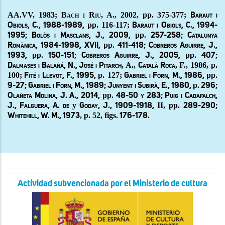
AA.VV, 1983; Bach i Riu,
A., 2002, pp. 375-377;
Baraut i
pp. 116-117;
Obiols, C., 1988-1989,
Baraut i Obiols, C., 1994-
pp
1995; Bolòs i Masclans, J., 2009,
. 257-258; Catalunya
pp
Romànica, 1984-1998, XVII,
. 411-418; Cobreros Aguirre, J.,
pp
pp
1993,
. 150-151; Cobreros Aguirre, J., 2005,
. 407;
, A.,
, F., 1986, p.
Dalmases i Balañá, N., José i Pitarch
Català Roca
100;
p. 127;
pp
Fité i Llevot, F., 1995,
Gabriel i Forn, M., 1986,
.
p
9-27; Gabriel i Forn, M., 1989; Junyent i Subirà, E., 1980,
. 296;
pp
Olañeta Molina, J. A., 2014,
. 48-50 y 283; Puig i Cadafalch,
y
II, pp.
J., Falguera, A. de
Goday, J., 1909-1918,
289-290;
, p. 52, figs
Whitehill, W. M., 1973
. 176-178.
Actividad subvencionada por el Ministerio de cultura