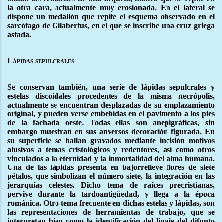
la otra cara, actualmente muy erosionada. En el lateral se
dispone un medallón que repite el esquema observado en el
sarcófago de Gilabertus, en el que se inscribe una cruz griega
astada.
Lápidas sepulcrales
Se conservan también, una serie de lápidas sepulcrales y
estelas discoidales procedentes de la misma necrópolis,
actualmente se encuentran desplazadas de su emplazamiento
original, y pueden verse embebidas en el pavimento a los pies
de la fachada oeste. Todas ellas son anepigráficas, sin
embargo muestran en sus anversos decoración figurada. En
su superficie se hallan gravados mediante incisión motivos
alusivos a temas cristológicos y redentores, así como otros
vinculados a la eternidad y la inmortalidad del alma humana.
Una de las lápidas presenta en bajorrelieve flores de siete
pétalos, que simbolizan el número siete, la integración en las
jerarquías celestes. Dicho tema de raíces precristianas,
pervive durante la tardoantigüedad, y llega a la época
románica. Otro tema frecuente en dichas estelas y lápidas, son
las representaciones de herramientas de trabajo, que se
interpretan bien como la identificación del linaje del difunto