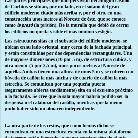
Las partes principales que han pervivido del antiguo castillo
de Corbins se sitúan, por un lado, en el sótano del gran
edificio moderno citado más arriba y, por el otro, en una
construcción unos metros al Noreste de éste, que se conoce
como
(la prisión). De la muralla que debió de cerrar
la presó
los edificios no queda visible el más mínimo vestigio.
Las estructuras sitas en el subsuelo del edificio moderno, se
ubican en su lado oriental, muy cerca de la fachada principal,
y están constituidas por dos dependencias rectangulares. Una
de mayores dimensiones (10 por 5 m), de estructura cúbica, y
otra menor (5 por 2,5 m), unos pocos metros al Noreste de
aquélla. Ambas tienen una altura de unos 5 m y se cubren con
bóveda de cañón la más ancha y de cuarto de cañón la más
estrecha. Se comunican por una pequeña puerta
(seguramente abierta tardíamente) sita en el extremo próximo
a la fachada. Se cree que la sala mayor habría podido ser la
despensa o el calabozo del castillo, mientras que la menor
pudo haber sido un almacén independiente.
La otra parte de los restos, que como hemos dicho se
encuentran en una estructura exenta en la misma plataforma
de terreno, están formados por una construcción de planta