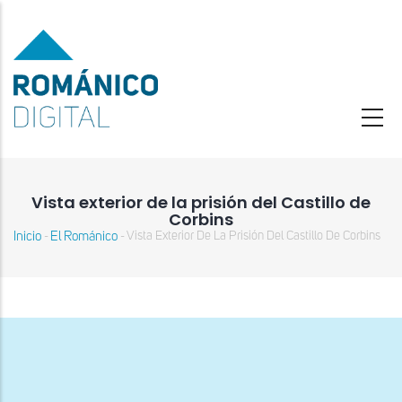
Pasar
al
contenido
principal
Vista exterior de la prisión del Castillo de
Corbins
Inicio
El Románico
Vista Exterior De La Prisión Del Castillo De Corbins
-
-
Sobrescribir
enlaces
de
ayuda
a
la