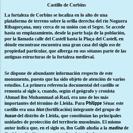
Castillo de Corbins
La fortaleza de Corbins se localiza en lo alto de una
plataforma de terreno sobre la orilla derecha del río Noguera
Ribagorçana, muy cerca de su unión con el Segre. Se accede
hasta su emplazamiento, desde la parte baja de la población,
por la llamada calle del Castell hasta la Plaça del Castell, en
dónde encontrase encuentra una gran casa del siglo
de
xvii
propiedad particular, que alberga en sus sótanos parte de las
antiguas estructuras de la fortaleza medieval.
Se dispone de abundante información respecto de este
monumento, puesto que ha sido objeto de atención de varios
estudios. La primera referencia documental del castillo se
remonta al siglo
, cuando, según el geógrafo y cronista
x
Ahmad ibn Muhammad al-Razi, era uno de los más
importantes del término de Lleida. Para
Sénac este
Philippe
castillo era una
(fortificación) integrante del grupo de
hisn
del distrito de Lleida, que constituían las principales
husun
unidades de protección del territorio musulmán. El mismo
autor indica que, en el siglo
, ibn Galib aludía a la
de
xii
madina