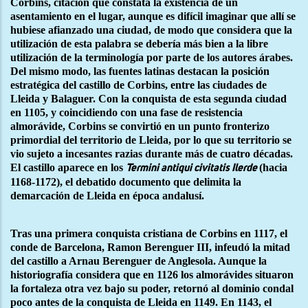
Corbins, citación que constata la existencia de un
asentamiento en el lugar, aunque es difícil imaginar que allí se
hubiese afianzado una ciudad, de modo que considera que la
utilización de esta palabra se debería más bien a la libre
utilización de la terminología por parte de los autores árabes.
Del mismo modo, las fuentes latinas destacan la posición
estratégica del castillo de Corbins, entre las ciudades de
Lleida y Balaguer. Con la conquista de esta segunda ciudad
en 1105, y coincidiendo con una fase de resistencia
almorávide, Corbins se convirtió en un punto fronterizo
primordial del territorio de Lleida, por lo que su territorio se
vio sujeto a incesantes razias durante más de cuatro décadas.
El castillo aparece en los
(hacia
Termini antiqui civitatis Ilerde
1168-1172), el debatido documento que delimita la
demarcación de Lleida en época andalusí.
Tras una primera conquista cristiana de Corbins en 1117, el
conde de Barcelona, Ramon Berenguer III, infeudó la mitad
del castillo a Arnau Berenguer de Anglesola. Aunque la
historiografía considera que en 1126 los almorávides situaron
la fortaleza otra vez bajo su poder, retornó al dominio condal
poco antes de la conquista de Lleida en 1149. En 1143, el