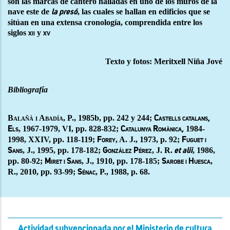
son las marcas de cantero halladas en uno de los muros de la
nave este de
, las cuales se hallan en edificios que se
la presó
sitúan en una extensa cronología, comprendida entre los
siglos
y
xii
xv
Texto y fotos: Meritxell Niña Jové
Bibliografía
Balañà i Abadía
, P., 1985b, pp. 242 y 244;
Castells catalans,
, 1967-1979, VI, pp. 828-832;
1984-
Els
Catalunya Romànica,
1998, XXIV, pp. 118-119;
, A. J., 1973, p. 92;
Forey
Fuguet i
, J., 1995, pp. 178-182;
, J. R.
, 1986,
Sans
González Pérez
et alii
pp. 80-92;
, J., 1910, pp. 178-185;
,
Miret i Sans
Sarobe i Huesca
R., 2010, pp. 93-99;
, P., 1988, p. 68.
Sénac
Actividad subvencionada por el Ministerio de cultura