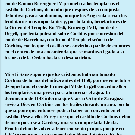
conde Ramon Berenguer IV prometió a los templarios el
castillo de Corbins, de modo que después de la conquista
definitiva pasó a su dominio, aunque los Anglesola serian los
feudatarios más importantes y, por lo tanto, benefactores de
la Orden del Temple. En 1160, Ermengol VII, conde de
Urgell, que tenía potestad sobre Corbins por concesión del
conde de Barcelona, confirmó al Temple el señorío de
Corbins, con lo que el castillo se convirtió a partir de entonces
en el centro de una encomienda que se mantuvo ligada a la
historia de la Orden hasta su desaparición.
Miret i Sans supone que los cristianos habrían tomado
Corbins de forma definitiva antes del 1150, porque en octubre
de aquel año el conde Ermengol VI de Urgell concedió allí a
los templarios una presa para almacenar el agua. Un
documento de 1148 informa que García Ortiç de Zaragoza
sirvió a Dios en Corbins con los frailes durante un año, por lo
que supone que entonces podría haber un convento en el
castillo. Pese a ello, Forey cree que el castillo de Corbins debió
de incorporarse a Gardeny una vez conquistada Lleida.
Pronto debió de volver a tener convento propio, porque en
1167 se menciona a su comendador Bernat Sagrua. En los