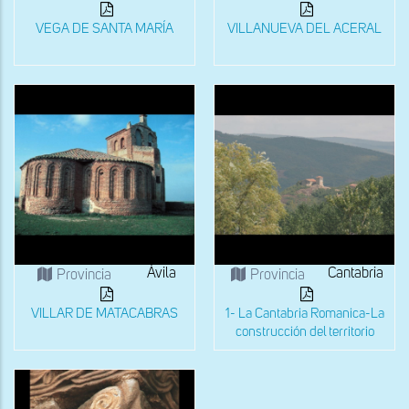
VEGA DE SANTA MARÍA
VILLANUEVA DEL ACERAL
Ávila
Cantabria
Provincia
Provincia
VILLAR DE MATACABRAS
1- La Cantabria Romanica-La
construcción del territorio