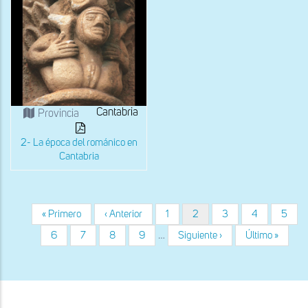
Cantabria
Provincia
2- La época del románico en
Cantabria
Primera
« Primero
Página
‹ Anterior
Página
1
Página
2
Página
3
Página
4
Págin
5
Paginación
página
anterior
actual
Página
6
Página
7
Página
8
Página
9
…
Siguiente
Siguiente ›
Última
Último »
página
página