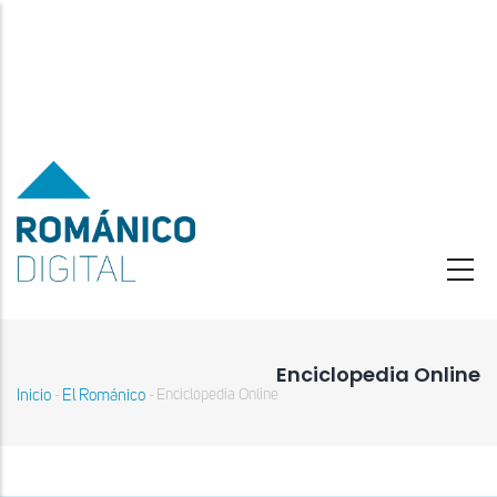
Pasar
al
contenido
principal
Enciclopedia Online
Inicio
El Románico
Enciclopedia Online
-
-
Sobrescribir
enlaces
de