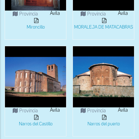
Ávila
Ávila
Provincia
Provincia
Mironcillo
MORALEJA DE MATACABRAS
Ávila
Ávila
Provincia
Provincia
Narros del Castillo
Narros del puerto