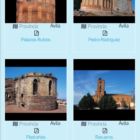
Ávila
Ávila
Provincia
Provincia
Palacios Rubios
Pedro Rodriguez
Ávila
Ávila
Provincia
Provincia
Piedrahita
Rasueros