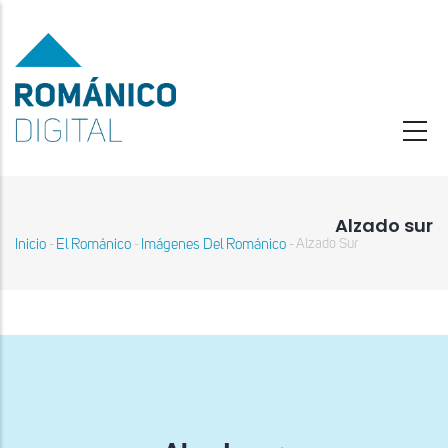
Pasar
al
contenido
principal
Alzado sur
Inicio
El Románico
Imágenes Del Románico
Alzado Sur
-
-
-
Sobrescribir
enlaces
de
ayuda
a
la
navegación