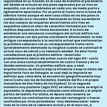
regularidad en su trazado. En el caso de Arenillas el paramento
del ábside se articula en dos pisos separados por un friso en
esquinilla, con arcos doblados en cada uno, de medio punto y
ligeramente apuntados. Por su parte el tramo recto lo hace de
idéntica forma aunque en este caso utiliza en los dos pisos la
combinación arco-recuadro. Rematando en línea ascendente
los dos cuerpos de arquerías encontramos otro friso en
esquinillas sobre un alero de canecillos formados por tres
ladrillos dispuestos en forma escalonada. A la hora de
establecer una secuencia cronológica del actual edificio nos
encontramos con dos partes claramente diferenciadas: la más
antigua correspondería a la sacristía actual que conformarían
la primitiva cabecera con su correspondiente tramo recto
(probablemente disminuida su longitud cuando se construyó el
actual muro de cierre) y su hemiciclo absidal. De esta forma
consideramos que el primitivo edificio -levantado
probablemente dentro del primer cuarto del siglo XIII- contó
con una única nave probablemente de cuatro tramos y de un
ábside semicircular. Un primitivo edificio que, a nivel
arquitectónico, se situaría bajo la influencia o bajo la órbita del
importante foco de Sahagún, el cual dejó su impronta en
edificios que, como éste, se encuentran geográficamente muy
cerca (como son los de Gordaliza, Saelices del Río o el propio
monasterio de San Pedro de las Dueñas). En un segundo
momento muy posterior (siglo XVII) se rehizo la nave, se erigió la
espadaña, la dependencia utilizada como almacén y el amplio
pórtico de ladrillo. Por último, en época más reciente, se
recrecieron los contrafuertes de sección rectangular o fueron
sustituidos por otros piramidales -muy desmesurados- sobre
todo en la zona de la cabecera actual y en el muro sur, a