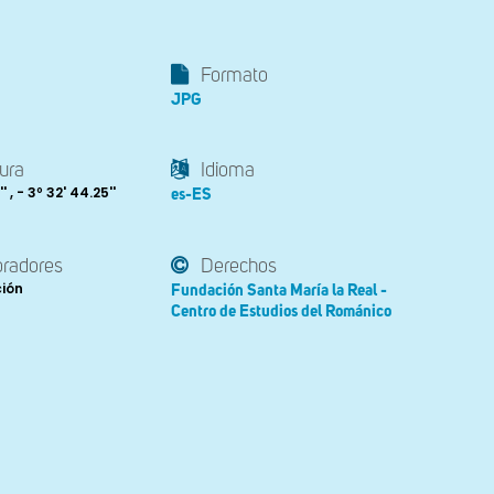
Formato
JPG
ura
Idioma
' , - 3º 32' 44.25''
es-ES
oradores
Derechos
ción
Fundación Santa María la Real -
Centro de Estudios del Románico