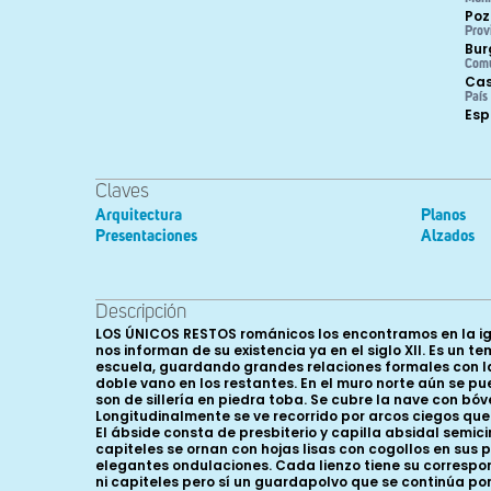
Poz
Prov
Bur
Com
Cas
País
Es
Claves
Arquitectura
Planos
Presentaciones
Alzados
Descripción
LOS ÚNICOS RESTOS románicos los encontramos en la ig
nos informan de su existencia ya en el siglo XII. Es un
escuela, guardando grandes relaciones formales con la 
doble vano en los restantes. En el muro norte aún se pu
son de sillería en piedra toba. Se cubre la nave con 
Longitudinalmente se ve recorrido por arcos ciegos qu
El ábside consta de presbiterio y capilla absidal semi
capiteles se ornan con hojas lisas con cogollos en sus
elegantes ondulaciones. Cada lienzo tiene su correspo
ni capiteles pero sí un guardapolvo que se continúa po