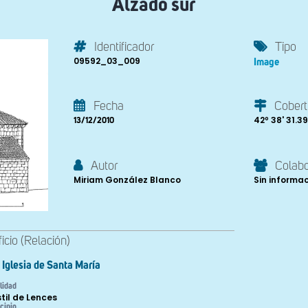
Alzado sur
Identificador
Tipo
09592_03_009
Image
Fecha
Cobert
42º 38' 31.39'
13/12/2010
Autor
Colab
Miriam González Blanco
Sin informa
ficio (Relación)
Iglesia de Santa María
lidad
til de Lences
cipio