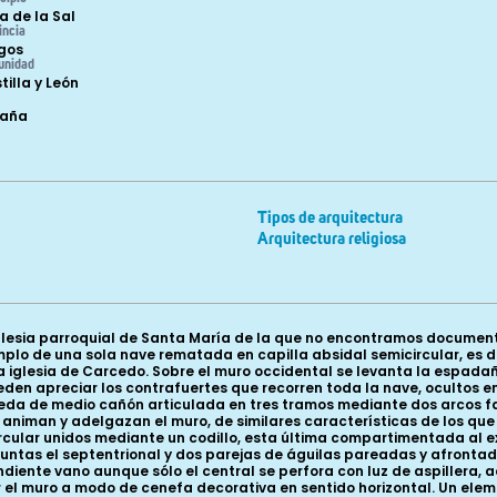
a de la Sal
incia
gos
unidad
tilla y León
paña
Tipos de arquitectura
Arquitectura religiosa
lesia parroquial de Santa María de la que no encontramos document
 templo de una sola nave rematada en capilla absidal semicircular, es 
iglesia de Carcedo. Sobre el muro occidental se levanta la espadaña
eden apreciar los contrafuertes que recorren toda la nave, ocultos en
bóveda de medio cañón articulada en tres tramos mediante dos arcos
e animan y adelgazan el muro, de similares características de los q
circular unidos mediante un codillo, esta última compartimentada al 
 puntas el septentrional y dos parejas de águilas pareadas y afronta
ndiente vano aunque sólo el central se perfora con luz de aspiller
r el muro a modo de cenefa decorativa en sentido horizontal. Un elem