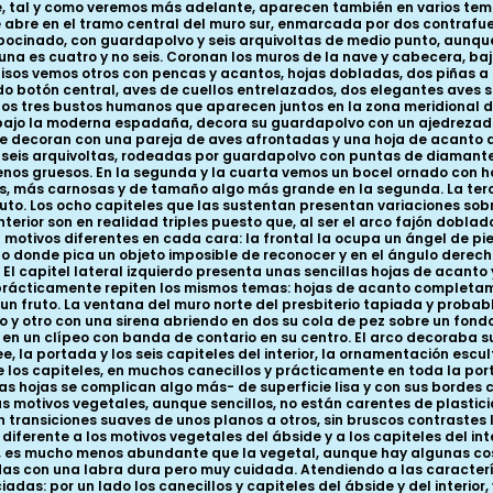
, tal y como veremos más adelante, aparecen también en varios temp
abre en el tramo central del muro sur, enmarcada por dos contrafuer
bocinado, con guardapolvo y seis arquivoltas de medio punto, aunqu
na es cuatro y no seis. Coronan los muros de la nave y cabecera, bajo
 lisos vemos otros con pencas y acantos, hojas dobladas, dos piñas a
 botón central, aves de cuellos entrelazados, dos elegantes aves sim
los tres bustos humanos que aparecen juntos en la zona meridional de
, bajo la moderna espadaña, decora su guardapolvo con un ajedrezado
 decoran con una pareja de aves afrontadas y una hoja de acanto di
 seis arquivoltas, rodeadas por guardapolvo con puntas de diamante. 
menos gruesos. En la segunda y la cuarta vemos un bocel ornado con 
s, más carnosas y de tamaño algo más grande en la segunda. La ter
o. Los ocho capiteles que las sustentan presentan variaciones sobre
terior son en realidad triples puesto que, al ser el arco fajón dobla
a motivos diferentes en cada cara: la frontal la ocupa un ángel de 
lo donde pica un objeto imposible de reconocer y en el ángulo derec
. El capitel lateral izquierdo presenta unas sencillas hojas de acant
prácticamente repiten los mismos temas: hojas de acanto completam
un fruto. La ventana del muro norte del presbiterio tapiada y prob
o y otro con una sirena abriendo en dos su cola de pez sobre un fond
 en un clípeo con banda de contario en su centro. El arco decoraba
, la portada y los seis capiteles del interior, la ornamentación esc
e los capiteles, en muchos canecillos y prácticamente en toda la po
as hojas se complican algo más- de superficie lisa y con sus bordes 
us motivos vegetales, aunque sencillos, no están carentes de plastici
 transiciones suaves de unos planos a otros, sin bruscos contrastes 
ferente a los motivos vegetales del ábside y a los capiteles del inter
, es mucho menos abundante que la vegetal, aunque hay algunas cosa
as con una labra dura pero muy cuidada. Atendiendo a las caracterís
as: por un lado los canecillos y capiteles del ábside y del interior, y