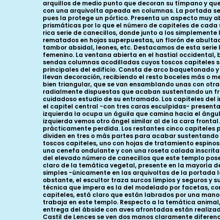
arquillos de medio punto que decoran su tímpano y que
con una arquivolta apeada en columnas. La portada se 
pues la protege un pórtico. Presenta un aspecto muy a
prismáticas por lo que el número de capiteles de cada u
rica serie de canecillos, donde junto a los simplemente
rematados en hojas superpuestas, un florón de abultado
tambor absidal, leones, etc. Destacamos de esta serie 
femenino. La ventana abierta en el hastial occidental
sendas columnas acodilladas cuyos toscos capiteles se
principales del edificio. Consta de arco baquetonado y
llevan decoración, recibiendo el resto boceles más o 
bien triangular, que se van ensamblando unas con otra
radialmente dispuestas que acaban sustentando un frut
cuidadoso estudio de su entramado. Los capiteles del in
el capitel central -con tres caras esculpidas- present
izquierda la ocupa un águila que camina hacia el ángu
izquierda vemos otro ángel similar al de la cara frontal
prácticamente perdida. Los restantes cinco capiteles 
dividen en tres o más partes para acabar sustentando 
toscos capiteles, uno con hojas de tratamiento espinos
una cenefa ondulante y con una roseta calada inscrita
del elevado número de canecillos que este templo posee
claro de la temática vegetal, presente en la mayoría d
simples -únicamente en las arquivoltas de la portada l
obstante, el escultor traza surcos limpios y seguros y s
técnica que impera es la del modelado por facetas, con
capiteles, está claro que están labrados por una mano di
trabaja en este templo. Respecto a la temática animal
entrega del ábside con aves afrontadas están realizad
Castil de Lences se ven dos manos claramente diferenciad