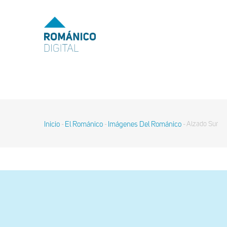
Pasar
al
MENU
TOP
contenido
principal
MAIN
NAVIGATION
Inicio
El Románico
Imágenes Del Románico
Alzado Sur
-
-
-
Sobrescribir
enlaces
de
ayuda
a
la
navegación