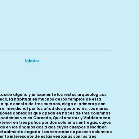
Iglesias
ación alguna y únicamente los restos arqueológicos
decir, la habitual en muchos de los templos de esta
 que consta de tres cuerpos, ciego el primero y con
 el meridional por los añadidos posteriores. Los muros
 fajones doblados que apean en haces de tres columnas.
ue podemos ver en Carcedo, Quintanarruz y Valdearnedo.
exterior en tres paños por dos columnas entregas, cuyos
das en los ángulos dos a dos cuyos cuerpos describen
a, actualmente cegada. Las ventanas no poseen columnas
ento interesante de estas ventanas son los tres