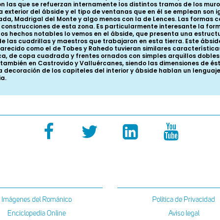
las que se refuerzan internamente los distintos tramos de los muros
exterior del ábside y el tipo de ventanas que en él se emplean son 
ada, Madrigal del Monte y algo menos con la de Lences. Las formas 
construcciones de esta zona. Es particularmente interesante la forma
los hechos notables lo vemos en el ábside, que presenta una estruct
e las cuadrillas y maestros que trabajaron en esta tierra. Este ábsid
recido como el de Tobes y Rahedo tuvieran similares características.
a, de copa cuadrada y frentes ornados con simples arquillos dobles 
también en Castrovido y Valluércanes, siendo las dimensiones de ést
 decoración de los capiteles del interior y ábside hablan un lenguaj
ia.
Imágenes del Románico
Política de Privacidad
Enciclopedia Online
Aviso legal