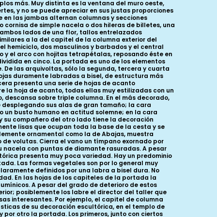
los más. Muy distinta es la ventana del muro oeste,
tes, y no se puede apreciar en sus justas proporciones
e en las jambas alternan columnas y secciones
 cornisa de simple nacela o dos hileras de billetes, una
 ambos lados de una flor, tallos entrelazados
ilares a la del capitel de la columna exterior del
l hemiciclo, dos masculinos y barbados y el central
 y el arco con hojitas tetrapétalas, reposando éste en
vidida en cinco. La portada es uno de los elementos
De las arquivoltas, sólo la segunda, tercera y cuarta
hojas duramente labradas a bisel, de estructura más
cera presenta una serie de hojas de acanto
 la hoja de acanto, todas ellas muy estilizadas con un
do, descansa sobre triple columna. En el más decorado,
pie desplegando sus alas de gran tamaño; la cara
ho un busto humano en actitud solemne; en la cara
o y su compañero del otro lado tiene la decoración
ente lisas que ocupan toda la base de la cesta y se
ablemente ornamental como la de Abajas, muestra
o de volutas. Cierra el vano un tímpano exornado por
 su nacela con puntas de diamante rasuradas. A pesar
ultórica presenta muy poca variedad. Hay un predominio
rtada. Las formas vegetales son por lo general muy
claramente definidos por una labra a bisel dura. No
dad. En las hojas de los capiteles de la portada la
lumínicos. A pesar del grado de deterioro de estos
ior; posiblemente los labre el director del taller que
s interesantes. Por ejemplo, el capitel de columna
ticas de su decoración escultórica, en el templo de
 por otro la portada. Los primeros, junto con ciertos