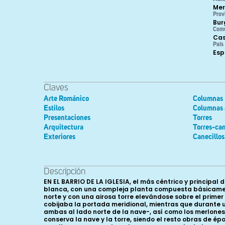
Mer
Prov
Bur
Com
Cas
País
Es
Claves
Arte Románico
Columnas
Estilos
Columnas 
Presentaciones
Torres
Arquitectura
Torres-ca
Exteriores
Canecillos
Descripción
EN EL BARRIO DE LA IGLESIA, el más céntrico y principal de El Almiñé, se levanta este templo parroquial, un edificio construido íntegramente en magnífica sillería de piedra caliza blanca, con una compleja planta compuesta básicamente por una cabecera poligonal y una nave, con una serie de capillas adosadas en torno a la cabecera y en la fachada norte y con una airosa torre elevándose sobre el primer tramo de la nave, a la que se accede por un husillo. En fotografías de principios del siglo XX se aprecia el pórtico que cobijaba la portada meridional, mientras que durante una restauración llevada a cabo durante el año 1996 se eliminaron la capilla bautismal y la casa de concejo -adosadas ambas al lado norte de la nave-, así como los merlones que coronaban la escalera de caracol y que daban al conjunto un aspecto defensivo, hoy perdido. De época románica se conserva la nave y la torre, siendo el resto obras de épocas sucesivas, que arrancan sobre todo de comienzos de siglo XVI, cuando se renueva la cabecera, ahora mucho más amplia, aunque empleando en su coronamiento las cornisas y canecillos procedentes de la cabecera románica. Dicha nave, levantada en sillería muy bien despiezada, puede considerarse dividida en tres tramos, el anterior -en realidad un falso crucero- soporta a la torre y sus muros prácticamente no son visibles desde el exterior, mientras que los dos tramos posteriores son mucho más cortos, separados por una pilastra a cada lado, siguiendo en todo una estructura prácticamente idéntica a la de San Pedro de Tejada. Estos paramentos arrancan de un corto y somero zócalo rematado en bocel, con los estrechos paños entre pilastras recorridos a media altura por una imposta ajedrezada de la que parten tres ventanales, dos en el lado sur y uno en el norte. Los tres ventanales siguen el mismo esquema: saetera rectangular enmarcada en arco doblado de medio punto, con la rosca exterior lisa, trasdosada por chambrana ajedrezada y con la interior formada por arco moldurado a base de bocel y caveto cargado con puntas de clavo, descansando sobre columnillas y acogiendo un pequeño tímpano. La ventana que se halla en el tramo oriental de la fachada sur fue destruida en buena parte cuando hacia el siglo XVIII se abrió la actual portada, pero la más occidental conserva su estructura completa, con las columnillas de basas áticas y capiteles de anchas hojas lisas rematadas en rollos o bolas y en el ábaco pequeños escudetes con estrellas talladas a bisel. Los cimacios son ajedrezados, prolongándose en impostas que recorren todo el paño, mientras que el tímpano se decora con perímetro perlado y cruz griega en el campo. Prácticamente idéntica es la única ventana que se abre en el muro norte, aunque en este caso de la cruz del tímpano parten algunos zarcillos. Dicha ventana se halla en el paño más occidental, mientras que en el oriental se abre una de las dos portadas románicas que conserva el edificio y que se encontraba cubierta por el baptisterio hasta la restauración de 1996. Es un arco de medio punto de a rquivoltas profusamente molduradas, que de adentro afuera se decoran de la siguiente manera: en primer