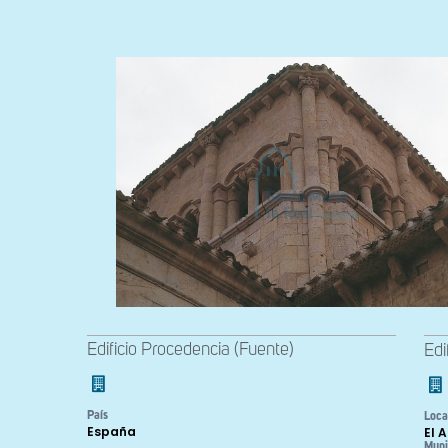
Edificio Procedencia (Fuente)
Edi
País
Loca
España
El 
Muni