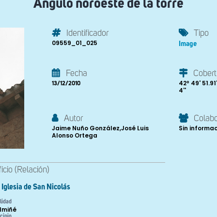
Ángulo noroeste de la torre
Identificador
Tipo
09559_01_025
Image
Fecha
Cobert
42º 49' 51.91
13/12/2010
4''
Autor
Colab
Jaime Nuño González,José Luis
Sin informa
Alonso Ortega
ficio (Relación)
Iglesia de San Nicolás
lidad
Almiñé
cipio