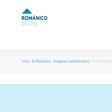
Pasar
al
MENU
TOP
contenido
principal
MAIN
NAVIGATION
Inicio
El Románico
Imágenes Del Románico
Ángulo Noroes
-
-
-
Sobrescribir
enlaces
de
ayuda
a
la
navegación